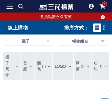
會員點數永久有效
線上購物
排序方式：
襪子
暢銷組合
SF 三花棉業 sunflower 線上購物｜暢銷組合
襪
子
長
顏
厚
功
LOGO
1
3
1
尺
度
色
薄
能
寸
1