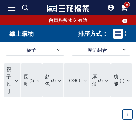
會員點數永久有效
線上購物
排序方式：
襪子
暢銷組合
SF 三花棉業 sunflower 線上購物｜暢銷組合
襪
子
長
顏
厚
功
LOGO
2
3
2
1
尺
度
色
薄
能
寸
1