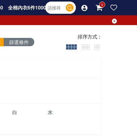
0
全棉內衣6件1000
排序方式：
篩選條件
白
水