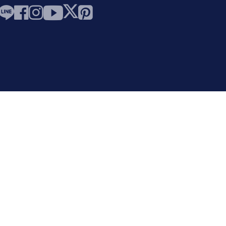
訂閱電子報
訂閱並成為第一個了解新產品、銷售等信息的人。
取消電子報