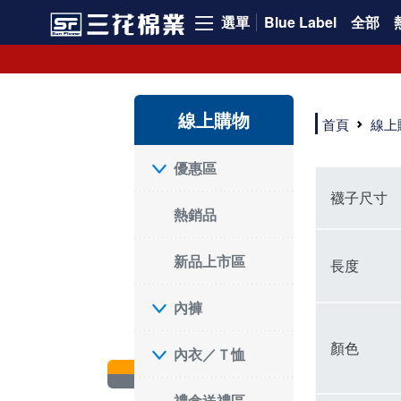
選單
Blue Label
全部
SF 三花棉業 sunflower 線上購物｜暢銷組合
線上購物
首頁
線上
優惠區
襪子尺寸
熱銷品
新品上市區
長度
內褲
顏色
內衣／Ｔ恤
禮盒送禮區