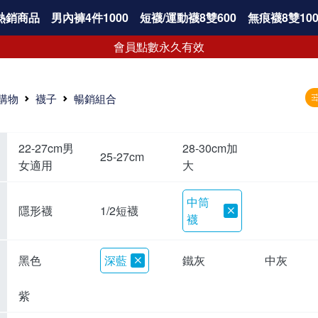
熱銷商品
男內褲4件1000
短襪/運動襪8雙600
無痕襪8雙100
會員點數永久有效
購物
襪子
暢銷組合
22-27cm男
28-30cm加
25-27cm
女適用
大
中筒
隱形襪
1/2短襪
襪
黑色
深藍
鐵灰
中灰
紫