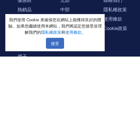
熱銷品
中部
隱私權政策
新品上市區
南部
使用條款
我們使用 Cookie 來確保您在網站上能獲得良好的體
驗。如果您繼續使用本網站，我們將認定您接受並理
內褲
東部
Cookie政策
解我們的
隱私權政策
和
使用條款
。
內衣／Ｔ恤
接受
禮盒送禮區
襪子
大尺碼專區
出清專區
冬季衣褲
毛巾
雨傘
Blue Label