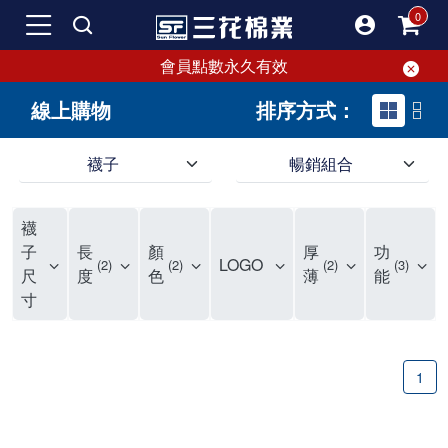
會員點數永久有效
線上購物
排序方式：
襪子
暢銷組合
SF 三花棉業 sunflower 線上購物｜暢銷組合
襪
子
長
顏
厚
功
LOGO
2
2
2
3
尺
度
色
薄
能
寸
1