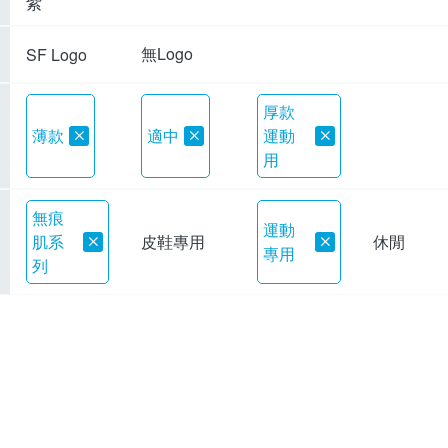
紫
無Logo
SF Logo
厚款
薄款
適中
運動
用
無痕
運動
肌系
皮鞋專用
休閒
專用
列