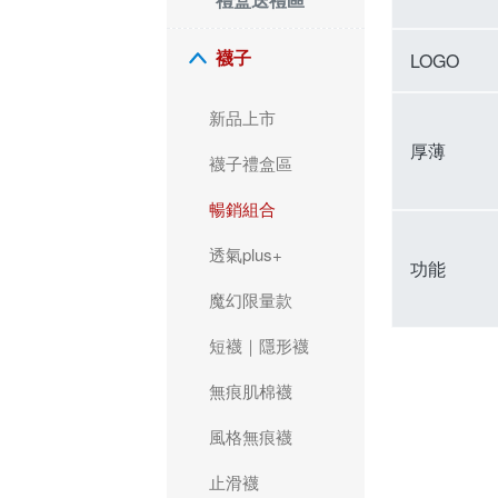
襪子
LOGO
新品上市
厚薄
襪子禮盒區
暢銷組合
透氣plus+
功能
魔幻限量款
短襪｜隱形襪
無痕肌棉襪
風格無痕襪
止滑襪