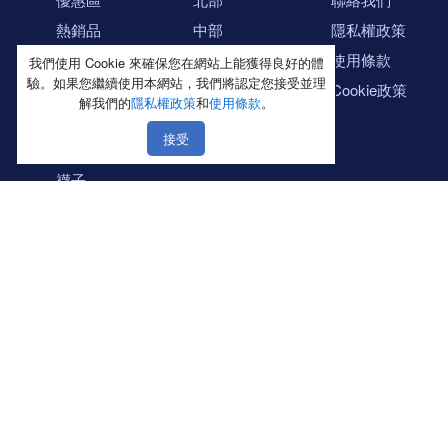
熱銷品
中部
隱私權政策
新品上市區
南部
使用條款
我們使用 Cookie 來確保您在網站上能獲得良好的體
驗。如果您繼續使用本網站，我們將認定您接受並理
內褲
東部
Cookie政策
解我們的
隱私權政策
和
使用條款
。
內衣／Ｔ恤
接受
禮盒送禮區
襪子
大尺碼專區
出清專區
冬季衣褲
毛巾
雨傘
Blue Label