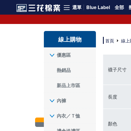
選單
Blue Label
全部
SF 三花棉業 sunflower 線上購物｜暢銷組合
線上購物
首頁
線上
優惠區
襪子尺寸
熱銷品
新品上市區
長度
內褲
內衣／Ｔ恤
顏色
禮盒送禮區