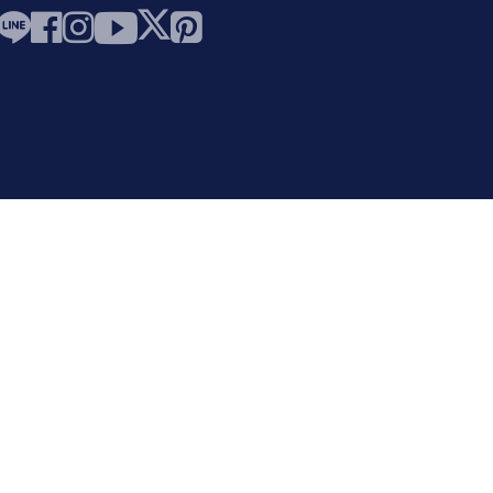
訂閱電子報
訂閱並成為第一個了解新產品、銷售等信息的人。
取消電子報