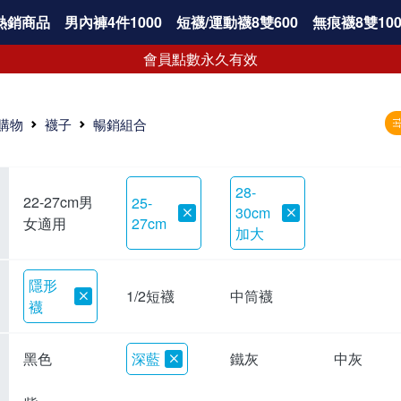
熱銷商品
男內褲4件1000
短襪/運動襪8雙600
無痕襪8雙100
會員點數永久有效
購物
襪子
暢銷組合
28-
22-27cm男
25-
30cm
女適用
27cm
加大
隱形
1/2短襪
中筒襪
襪
黑色
深藍
鐵灰
中灰