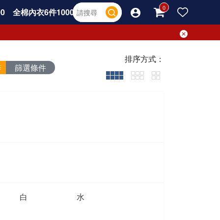
0
全棉內衣6件1000
排序方式：
篩選條件
白
水