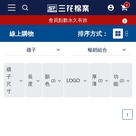
會員點數永久有效
線上購物
排序方式：
襪子
暢銷組合
SF 三花棉業 sunflower 線上購物｜暢銷組合
襪
子
長
顏
厚
功
LOGO
2
2
2
尺
度
色
薄
能
寸
1