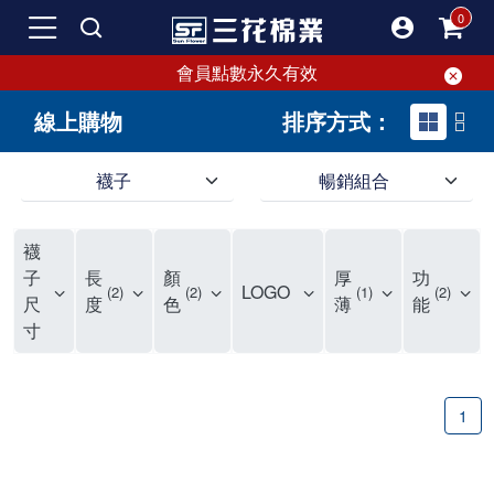
會員點數永久有效
線上購物
排序方式：
襪子
暢銷組合
SF 三花棉業 sunflower 線上購物｜暢銷組合
襪
子
長
顏
厚
功
LOGO
2
2
1
2
尺
度
色
薄
能
寸
1