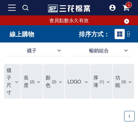
會員點數永久有效
線上購物
排序方式：
襪子
暢銷組合
SF 三花棉業 sunflower 線上購物｜暢銷組合
襪
子
長
顏
厚
功
LOGO
2
2
1
3
尺
度
色
薄
能
寸
1