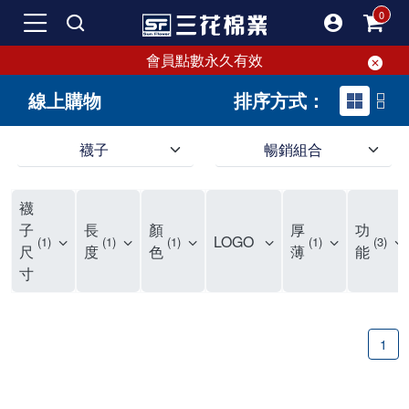
會員點數永久有效
線上購物
排序方式：
襪子
暢銷組合
SF 三花棉業 sunflower 線上購物｜暢銷組合
襪
子
長
顏
厚
功
LOGO
1
1
1
1
3
尺
度
色
薄
能
寸
1