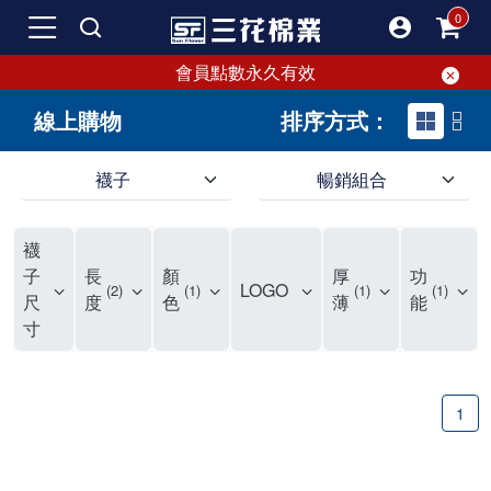
會員點數永久有效
線上購物
排序方式：
襪子
暢銷組合
SF 三花棉業 sunflower 線上購物｜暢銷組合
襪
子
長
顏
厚
功
LOGO
2
1
1
1
尺
度
色
薄
能
寸
1