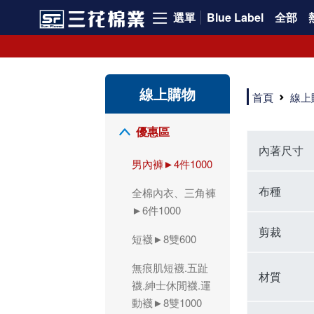
選單
Blue Label
全部
領導品牌男內褲必選三花! 超透氣的三花男內褲，精選材質，一穿就愛上！
三花男內褲首選，帶來極致舒適感，無拘無束一秒變型男。多樣款式、齊全尺碼，男內褲優惠中。高彈性、透氣好，不傷肌膚，立體剪裁升級，滿意度高。
三花男內褲提供最平實好搭的男內褲選擇。採用高品質原料製成，三花男內褲擁有絕佳彈性與透氣度，怎麼穿都舒適不用擔心造成肌膚困擾，立體剪裁全面大升級，滿意度百分百。
線上購物
三花男內褲是男生首選品牌，適合休閒與運動。彈性好，人體工學剪裁，立體效果佳，舒適感大提升，魅力指數破表！
首頁
線上
市佔率高達50年！三花專注設計，提升舒適與耐用，針對亞洲男性剪裁，大動作不卡襠。
三花男內褲採用優質棉料製成，褲身擁有超過千個散熱孔，吸汗透氣，柔順舒適，解決一般男內褲的悶熱問題。針對亞洲男性體型的立體剪裁設計，告別卡襠煩惱，自如大動作。三花男內褲市佔率高，專注製造與開發超過50年，提升舒適度與耐用性，深受網友推崇。五片式剪裁設計，適合各種身形及風格，給予肌膚前所未有的透氣舒適體驗。
【心情閒聊】男內褲的一些小心得?! 身為一名廣告代理商的社群小編，每次接到新客戶都需做好充足的產業功課，以免在撰寫廣告時顯得膚淺。美妝和流行服飾的客戶總讓我感到一點小確幸，因為可以搶先試用到新產品，或請客戶幫忙以員工價購買商品，讓人有中獎的小喜悅。 這次的客戶卻是-男內褲! 男內褲! 男內褲! 由於是第一次接觸這類產品，所以特地重複三次來表達內心的震驚。因為獨處時間較長，對於男內褲的研究多少有些害羞。因而硬著頭皮買了好幾件男內褲進行研究。 家裡沒有兄弟，也沒有可以直接聊男內褲的男性朋友，自己去買男內褲真的需要一些勇氣。我感謝現在的高科技網購，讓我不用親自到店面盯著男內褲看，也能輕鬆購買到不同種類的男內褲，真是感恩網路! 在Google搜尋 ""男內褲""，瞬間出現許多品牌，男內褲的世界真是博大精深呢。我開始扮演男內褲研究生，對男內褲進行分類：從長短、高低中腰到情趣男內褲，各式各樣應有盡有。好險此次的客戶是比較中規中矩的，情趣類的男內褲不在研究範圍，不然一直盯著穿內褲的模特兒看也太難為情了。 男內褲的設計功能其實不亞於女生內衣。由於男生身體結構的關係，需要更細心的設計。市面上較大的品牌有老牌的三花、三槍、宜而爽等，還有大手筆請代言人的CK、PLAYBOY等品牌。要選男內褲，實在需要下些功夫。 我將男內褲分為兩個面向：花色和功能設計。選擇男內褲的花色非常重要，因為能看出個人的品味和對內外搭配的重視程度。宅男們穿著50歲阿伯的花色內褲，或是穿白褲子搭配大黑色內褲，都是不OK的搭配。 功能設計則是對重要部位的保?。為了確保舒適性，有的內褲設計了開襟方便上廁所，有的設計了專屬囊袋固定，更有五片立體剪裁，或者強調視覺效果的內褲。這些設計不僅滿足基本的生理需求，更進階到心靈上的滿足。 以往從未想過要認真研究男內褲，直到這次工作的契機才真正了解男內褲的繁複。男內褲花色多樣，研究起來花費了不少時間。與男內褲客戶窗口交流，我這個女專案可能會有一段尷尬期，希望自己討論時不會笑場。雖然我無法真正體驗男內褲的全部功能，但透過揣測和客戶專業的回答，依然探詢到了許多有趣的現象。 某些網友反應某些國外品牌的男內褲不好穿，可能因為這些品牌是按照西方身材比例製造，不太適合台灣男性。同樣的現象也出現在女性內衣上，所以選擇適合自己的內褲才是最重要的。 以上只是我的心情抒發，沒有針對任何一家男內褲品牌，歡迎更多對男內褲有興趣的朋友加入研究行列！"
優惠區
內著尺寸
男內褲►4件1000
布種
全棉內衣、三角褲
►6件1000
剪裁
短襪►8雙600
無痕肌短襪.五趾
材質
襪.紳士休閒襪.運
動襪►8雙1000