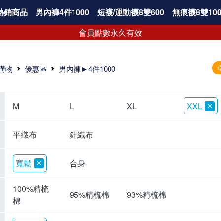
熱銷商品
男內褲4件1000
短襪/運動襪8雙600
無痕襪8雙100
會員點數永久有效
購物
優惠區
男內褲►4件1000
M
L
XL
XXL
平織布
針織布
寬鬆
合身
100%精梳
95%精梳棉
93%精梳棉
棉