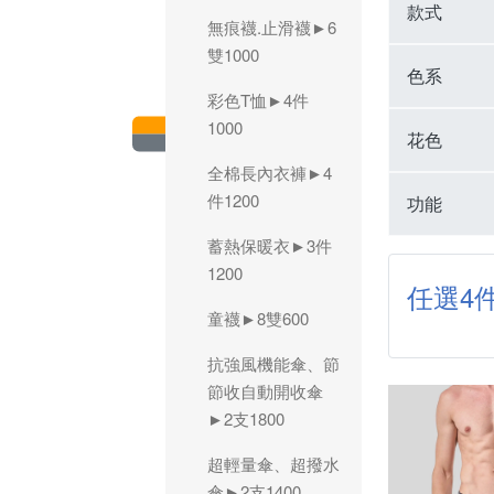
款式
無痕襪.止滑襪►6
雙1000
色系
彩色T恤►4件
1000
花色
全棉長內衣褲►4
件1200
功能
蓄熱保暖衣►3件
1200
任選4件
童襪►8雙600
抗強風機能傘、節
節收自動開收傘
►2支1800
超輕量傘、超撥水
傘►2支1400