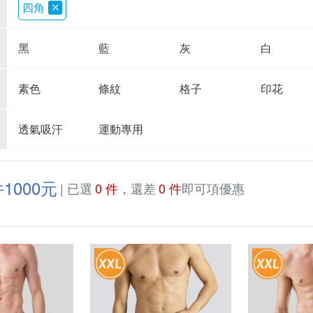
四角
黑
藍
灰
白
素色
條紋
格子
印花
透氣吸汗
運動專用
1000元
| 已選
0 件
，還差
0 件
即可項優惠