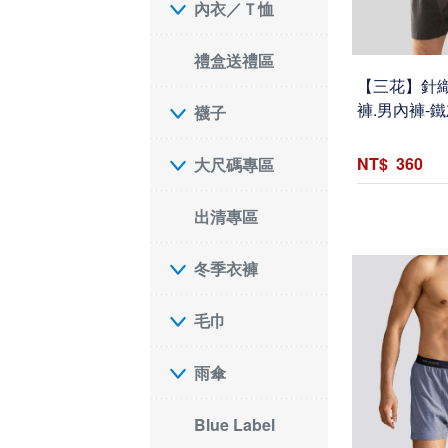
內衣／Ｔ恤
禮盒送禮區
【三花】針織
褲.男內褲-鐵灰
襪子
360
大尺碼專區
出清專區
冬季衣褲
毛巾
雨傘
Blue Label