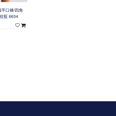
平口褲/四角
紋藍 6634