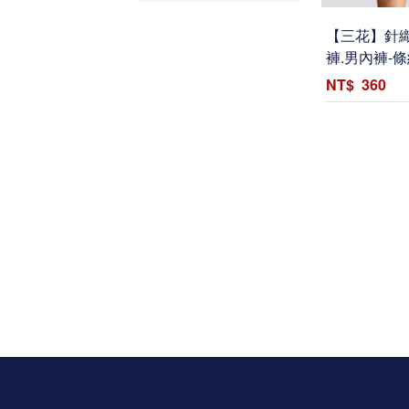
【三花】針織
褲.男內褲-條
360