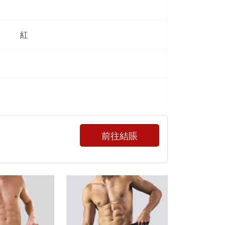
紅
前往結賬