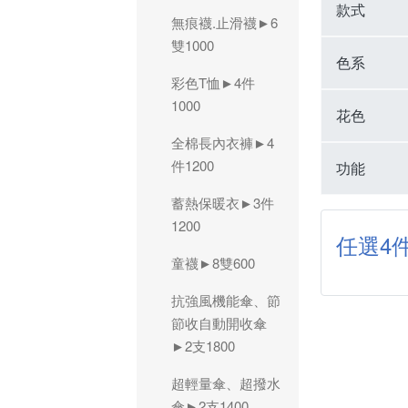
款式
無痕襪.止滑襪►6
雙1000
色系
彩色T恤►4件
1000
花色
全棉長內衣褲►4
件1200
功能
蓄熱保暖衣►3件
1200
任選4件
童襪►8雙600
抗強風機能傘、節
節收自動開收傘
►2支1800
超輕量傘、超撥水
傘►2支1400