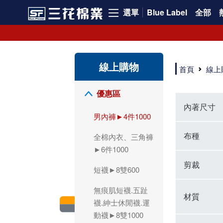
選單
Blue Label
全部
領導品牌男內褲必選三花! 超透氣的三花男內褲，精選材質，一穿就愛上！
三花男內褲首選，帶來極致舒適感，無拘無束一秒變型男。多樣款式、齊全尺碼，男內褲優惠中。高彈性、透氣好，不傷肌膚，立體剪裁升級，滿意度高。
三花男內褲提供最平實好搭的男內褲選擇。採用高品質原料製成，三花男內褲擁有絕佳彈性與透氣度，怎麼穿都舒適不用擔心造成肌膚困擾，立體剪裁全面大升級，滿意度百分百。
線上購物
三花男內褲是男生首選品牌，適合休閒與運動。彈性好，人體工學剪裁，立體效果佳，舒適感大提升，魅力指數破表！
首頁
線上
市佔率高達50年！三花專注設計，提升舒適與耐用，針對亞洲男性剪裁，大動作不卡襠。
三花男內褲採用優質棉料製成，褲身擁有超過千個散熱孔，吸汗透氣，柔順舒適，解決一般男內褲的悶熱問題。針對亞洲男性體型的立體剪裁設計，告別卡襠煩惱，自如大動作。三花男內褲市佔率高，專注製造與開發超過50年，提升舒適度與耐用性，深受網友推崇。五片式剪裁設計，適合各種身形及風格，給予肌膚前所未有的透氣舒適體驗。
【心情閒聊】男內褲的一些小心得?! 身為一名廣告代理商的社群小編，每次接到新客戶都需做好充足的產業功課，以免在撰寫廣告時顯得膚淺。美妝和流行服飾的客戶總讓我感到一點小確幸，因為可以搶先試用到新產品，或請客戶幫忙以員工價購買商品，讓人有中獎的小喜悅。 這次的客戶卻是-男內褲! 男內褲! 男內褲! 由於是第一次接觸這類產品，所以特地重複三次來表達內心的震驚。因為獨處時間較長，對於男內褲的研究多少有些害羞。因而硬著頭皮買了好幾件男內褲進行研究。 家裡沒有兄弟，也沒有可以直接聊男內褲的男性朋友，自己去買男內褲真的需要一些勇氣。我感謝現在的高科技網購，讓我不用親自到店面盯著男內褲看，也能輕鬆購買到不同種類的男內褲，真是感恩網路! 在Google搜尋 ""男內褲""，瞬間出現許多品牌，男內褲的世界真是博大精深呢。我開始扮演男內褲研究生，對男內褲進行分類：從長短、高低中腰到情趣男內褲，各式各樣應有盡有。好險此次的客戶是比較中規中矩的，情趣類的男內褲不在研究範圍，不然一直盯著穿內褲的模特兒看也太難為情了。 男內褲的設計功能其實不亞於女生內衣。由於男生身體結構的關係，需要更細心的設計。市面上較大的品牌有老牌的三花、三槍、宜而爽等，還有大手筆請代言人的CK、PLAYBOY等品牌。要選男內褲，實在需要下些功夫。 我將男內褲分為兩個面向：花色和功能設計。選擇男內褲的花色非常重要，因為能看出個人的品味和對內外搭配的重視程度。宅男們穿著50歲阿伯的花色內褲，或是穿白褲子搭配大黑色內褲，都是不OK的搭配。 功能設計則是對重要部位的保?。為了確保舒適性，有的內褲設計了開襟方便上廁所，有的設計了專屬囊袋固定，更有五片立體剪裁，或者強調視覺效果的內褲。這些設計不僅滿足基本的生理需求，更進階到心靈上的滿足。 以往從未想過要認真研究男內褲，直到這次工作的契機才真正了解男內褲的繁複。男內褲花色多樣，研究起來花費了不少時間。與男內褲客戶窗口交流，我這個女專案可能會有一段尷尬期，希望自己討論時不會笑場。雖然我無法真正體驗男內褲的全部功能，但透過揣測和客戶專業的回答，依然探詢到了許多有趣的現象。 某些網友反應某些國外品牌的男內褲不好穿，可能因為這些品牌是按照西方身材比例製造，不太適合台灣男性。同樣的現象也出現在女性內衣上，所以選擇適合自己的內褲才是最重要的。 以上只是我的心情抒發，沒有針對任何一家男內褲品牌，歡迎更多對男內褲有興趣的朋友加入研究行列！"
優惠區
內著尺寸
男內褲►4件1000
布種
全棉內衣、三角褲
►6件1000
剪裁
短襪►8雙600
無痕肌短襪.五趾
材質
襪.紳士休閒襪.運
動襪►8雙1000