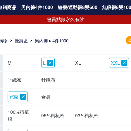
熱銷商品
男內褲4件1000
短襪/運動襪8雙600
無痕襪8雙100
會員點數永久有效
購物
優惠區
男內褲►4件1000
M
L
XL
XXL
平織布
針織布
寬鬆
合身
100%精梳
95%精梳棉
93%精梳棉
棉