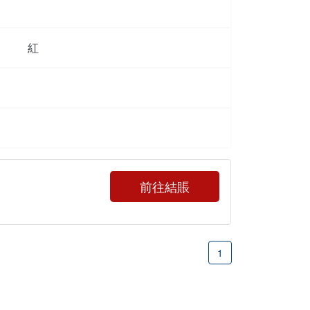
紅
前往結賬
1