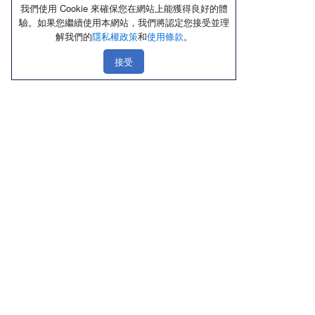
我們使用 Cookie 來確保您在網站上能獲得良好的體
驗。如果您繼續使用本網站，我們將認定您接受並理
解我們的
隱私權政策
和
使用條款
。
接受
線上購物
店鋪資訊
顧客服務
優惠區
北部
聯絡我們
熱銷品
中部
隱私權政策
新品上市區
南部
使用條款
內褲
東部
Cookie政策
內衣／Ｔ恤
禮盒送禮區