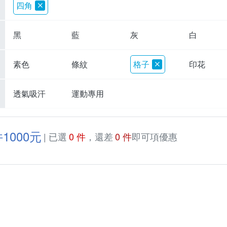
四角
黑
藍
灰
白
素色
條紋
格子
印花
透氣吸汗
運動專用
1000元
| 已選
0 件
，還差
0 件
即可項優惠