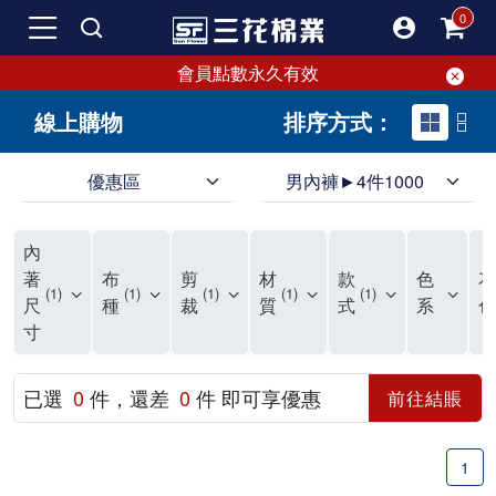
會員點數永久有效
線上購物
排序方式：
優惠區
男內褲►4件1000
領導品牌男內褲必選三花! 超透氣的三花男內褲，精選材質，一穿就愛上！
三花男內褲首選，帶來極致舒適感，無拘無束一秒變型男。多樣款式、齊全尺碼，男內褲優惠中。高彈性、透氣好，不傷肌膚，立體剪裁升級，滿意度高。
三花男內褲提供最平實好搭的男內褲選擇。採用高品質原料製成，三花男內褲擁有絕佳彈性與透氣度，怎麼穿都舒適不用擔心造成肌膚困擾，立體剪裁全面大升級，滿意度百分百。
內
三花男內褲是男生首選品牌，適合休閒與運動。彈性好，人體工學剪裁，立體效果佳，舒適感大提升，魅力指數破表！
市佔率高達50年！三花專注設計，提升舒適與耐用，針對亞洲男性剪裁，大動作不卡襠。
三花男內褲採用優質棉料製成，褲身擁有超過千個散熱孔，吸汗透氣，柔順舒適，解決一般男內褲的悶熱問題。針對亞洲男性體型的立體剪裁設計，告別卡襠煩惱，自如大動作。三花男內褲市佔率高，專注製造與開發超過50年，提升舒適度與耐用性，深受網友推崇。五片式剪裁設計，適合各種身形及風格，給予肌膚前所未有的透氣舒適體驗。
【心情閒聊】男內褲的一些小心得?! 身為一名廣告代理商的社群小編，每次接到新客戶都需做好充足的產業功課，以免在撰寫廣告時顯得膚淺。美妝和流行服飾的客戶總讓我感到一點小確幸，因為可以搶先試用到新產品，或請客戶幫忙以員工價購買商品，讓人有中獎的小喜悅。 這次的客戶卻是-男內褲! 男內褲! 男內褲! 由於是第一次接觸這類產品，所以特地重複三次來表達內心的震驚。因為獨處時間較長，對於男內褲的研究多少有些害羞。因而硬著頭皮買了好幾件男內褲進行研究。 家裡沒有兄弟，也沒有可以直接聊男內褲的男性朋友，自己去買男內褲真的需要一些勇氣。我感謝現在的高科技網購，讓我不用親自到店面盯著男內褲看，也能輕鬆購買到不同種類的男內褲，真是感恩網路! 在Google搜尋 ""男內褲""，瞬間出現許多品牌，男內褲的世界真是博大精深呢。我開始扮演男內褲研究生，對男內褲進行分類：從長短、高低中腰到情趣男內褲，各式各樣應有盡有。好險此次的客戶是比較中規中矩的，情趣類的男內褲不在研究範圍，不然一直盯著穿內褲的模特兒看也太難為情了。 男內褲的設計功能其實不亞於女生內衣。由於男生身體結構的關係，需要更細心的設計。市面上較大的品牌有老牌的三花、三槍、宜而爽等，還有大手筆請代言人的CK、PLAYBOY等品牌。要選男內褲，實在需要下些功夫。 我將男內褲分為兩個面向：花色和功能設計。選擇男內褲的花色非常重要，因為能看出個人的品味和對內外搭配的重視程度。宅男們穿著50歲阿伯的花色內褲，或是穿白褲子搭配大黑色內褲，都是不OK的搭配。 功能設計則是對重要部位的保?。為了確保舒適性，有的內褲設計了開襟方便上廁所，有的設計了專屬囊袋固定，更有五片立體剪裁，或者強調視覺效果的內褲。這些設計不僅滿足基本的生理需求，更進階到心靈上的滿足。 以往從未想過要認真研究男內褲，直到這次工作的契機才真正了解男內褲的繁複。男內褲花色多樣，研究起來花費了不少時間。與男內褲客戶窗口交流，我這個女專案可能會有一段尷尬期，希望自己討論時不會笑場。雖然我無法真正體驗男內褲的全部功能，但透過揣測和客戶專業的回答，依然探詢到了許多有趣的現象。 某些網友反應某些國外品牌的男內褲不好穿，可能因為這些品牌是按照西方身材比例製造，不太適合台灣男性。同樣的現象也出現在女性內衣上，所以選擇適合自己的內褲才是最重要的。 以上只是我的心情抒發，沒有針對任何一家男內褲品牌，歡迎更多對男內褲有興趣的朋友加入研究行列！"
著
布
剪
材
款
色
花
1
1
1
1
1
尺
種
裁
質
式
系
色
寸
已選
0
件，還差
0
件 即可享優惠
前往結賬
1