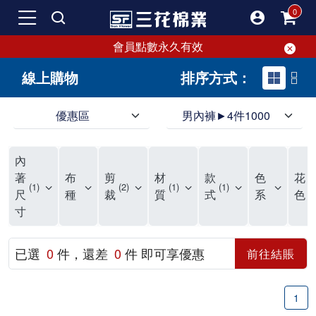
會員點數永久有效
線上購物
排序方式：
優惠區
男內褲►4件1000
領導品牌男內褲必選三花! 超透氣的三花男內褲，精選材質，一穿就愛上！
三花男內褲首選，帶來極致舒適感，無拘無束一秒變型男。多樣款式、齊全尺碼，男內褲優惠中。高彈性、透氣好，不傷肌膚，立體剪裁升級，滿意度高。
三花男內褲提供最平實好搭的男內褲選擇。採用高品質原料製成，三花男內褲擁有絕佳彈性與透氣度，怎麼穿都舒適不用擔心造成肌膚困擾，立體剪裁全面大升級，滿意度百分百。
內
三花男內褲是男生首選品牌，適合休閒與運動。彈性好，人體工學剪裁，立體效果佳，舒適感大提升，魅力指數破表！
市佔率高達50年！三花專注設計，提升舒適與耐用，針對亞洲男性剪裁，大動作不卡襠。
三花男內褲採用優質棉料製成，褲身擁有超過千個散熱孔，吸汗透氣，柔順舒適，解決一般男內褲的悶熱問題。針對亞洲男性體型的立體剪裁設計，告別卡襠煩惱，自如大動作。三花男內褲市佔率高，專注製造與開發超過50年，提升舒適度與耐用性，深受網友推崇。五片式剪裁設計，適合各種身形及風格，給予肌膚前所未有的透氣舒適體驗。
【心情閒聊】男內褲的一些小心得?! 身為一名廣告代理商的社群小編，每次接到新客戶都需做好充足的產業功課，以免在撰寫廣告時顯得膚淺。美妝和流行服飾的客戶總讓我感到一點小確幸，因為可以搶先試用到新產品，或請客戶幫忙以員工價購買商品，讓人有中獎的小喜悅。 這次的客戶卻是-男內褲! 男內褲! 男內褲! 由於是第一次接觸這類產品，所以特地重複三次來表達內心的震驚。因為獨處時間較長，對於男內褲的研究多少有些害羞。因而硬著頭皮買了好幾件男內褲進行研究。 家裡沒有兄弟，也沒有可以直接聊男內褲的男性朋友，自己去買男內褲真的需要一些勇氣。我感謝現在的高科技網購，讓我不用親自到店面盯著男內褲看，也能輕鬆購買到不同種類的男內褲，真是感恩網路! 在Google搜尋 ""男內褲""，瞬間出現許多品牌，男內褲的世界真是博大精深呢。我開始扮演男內褲研究生，對男內褲進行分類：從長短、高低中腰到情趣男內褲，各式各樣應有盡有。好險此次的客戶是比較中規中矩的，情趣類的男內褲不在研究範圍，不然一直盯著穿內褲的模特兒看也太難為情了。 男內褲的設計功能其實不亞於女生內衣。由於男生身體結構的關係，需要更細心的設計。市面上較大的品牌有老牌的三花、三槍、宜而爽等，還有大手筆請代言人的CK、PLAYBOY等品牌。要選男內褲，實在需要下些功夫。 我將男內褲分為兩個面向：花色和功能設計。選擇男內褲的花色非常重要，因為能看出個人的品味和對內外搭配的重視程度。宅男們穿著50歲阿伯的花色內褲，或是穿白褲子搭配大黑色內褲，都是不OK的搭配。 功能設計則是對重要部位的保?。為了確保舒適性，有的內褲設計了開襟方便上廁所，有的設計了專屬囊袋固定，更有五片立體剪裁，或者強調視覺效果的內褲。這些設計不僅滿足基本的生理需求，更進階到心靈上的滿足。 以往從未想過要認真研究男內褲，直到這次工作的契機才真正了解男內褲的繁複。男內褲花色多樣，研究起來花費了不少時間。與男內褲客戶窗口交流，我這個女專案可能會有一段尷尬期，希望自己討論時不會笑場。雖然我無法真正體驗男內褲的全部功能，但透過揣測和客戶專業的回答，依然探詢到了許多有趣的現象。 某些網友反應某些國外品牌的男內褲不好穿，可能因為這些品牌是按照西方身材比例製造，不太適合台灣男性。同樣的現象也出現在女性內衣上，所以選擇適合自己的內褲才是最重要的。 以上只是我的心情抒發，沒有針對任何一家男內褲品牌，歡迎更多對男內褲有興趣的朋友加入研究行列！"
著
布
剪
材
款
色
花
1
2
1
1
2
尺
種
裁
質
式
系
色
寸
已選
0
件，還差
0
件 即可享優惠
前往結賬
1