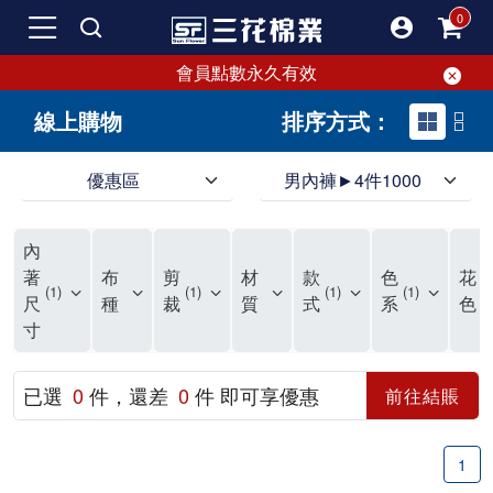
會員點數永久有效
線上購物
排序方式：
優惠區
男內褲►4件1000
領導品牌男內褲必選三花! 超透氣的三花男內褲，精選材質，一穿就愛上！
三花男內褲首選，帶來極致舒適感，無拘無束一秒變型男。多樣款式、齊全尺碼，男內褲優惠中。高彈性、透氣好，不傷肌膚，立體剪裁升級，滿意度高。
三花男內褲提供最平實好搭的男內褲選擇。採用高品質原料製成，三花男內褲擁有絕佳彈性與透氣度，怎麼穿都舒適不用擔心造成肌膚困擾，立體剪裁全面大升級，滿意度百分百。
內
三花男內褲是男生首選品牌，適合休閒與運動。彈性好，人體工學剪裁，立體效果佳，舒適感大提升，魅力指數破表！
市佔率高達50年！三花專注設計，提升舒適與耐用，針對亞洲男性剪裁，大動作不卡襠。
三花男內褲採用優質棉料製成，褲身擁有超過千個散熱孔，吸汗透氣，柔順舒適，解決一般男內褲的悶熱問題。針對亞洲男性體型的立體剪裁設計，告別卡襠煩惱，自如大動作。三花男內褲市佔率高，專注製造與開發超過50年，提升舒適度與耐用性，深受網友推崇。五片式剪裁設計，適合各種身形及風格，給予肌膚前所未有的透氣舒適體驗。
【心情閒聊】男內褲的一些小心得?! 身為一名廣告代理商的社群小編，每次接到新客戶都需做好充足的產業功課，以免在撰寫廣告時顯得膚淺。美妝和流行服飾的客戶總讓我感到一點小確幸，因為可以搶先試用到新產品，或請客戶幫忙以員工價購買商品，讓人有中獎的小喜悅。 這次的客戶卻是-男內褲! 男內褲! 男內褲! 由於是第一次接觸這類產品，所以特地重複三次來表達內心的震驚。因為獨處時間較長，對於男內褲的研究多少有些害羞。因而硬著頭皮買了好幾件男內褲進行研究。 家裡沒有兄弟，也沒有可以直接聊男內褲的男性朋友，自己去買男內褲真的需要一些勇氣。我感謝現在的高科技網購，讓我不用親自到店面盯著男內褲看，也能輕鬆購買到不同種類的男內褲，真是感恩網路! 在Google搜尋 ""男內褲""，瞬間出現許多品牌，男內褲的世界真是博大精深呢。我開始扮演男內褲研究生，對男內褲進行分類：從長短、高低中腰到情趣男內褲，各式各樣應有盡有。好險此次的客戶是比較中規中矩的，情趣類的男內褲不在研究範圍，不然一直盯著穿內褲的模特兒看也太難為情了。 男內褲的設計功能其實不亞於女生內衣。由於男生身體結構的關係，需要更細心的設計。市面上較大的品牌有老牌的三花、三槍、宜而爽等，還有大手筆請代言人的CK、PLAYBOY等品牌。要選男內褲，實在需要下些功夫。 我將男內褲分為兩個面向：花色和功能設計。選擇男內褲的花色非常重要，因為能看出個人的品味和對內外搭配的重視程度。宅男們穿著50歲阿伯的花色內褲，或是穿白褲子搭配大黑色內褲，都是不OK的搭配。 功能設計則是對重要部位的保?。為了確保舒適性，有的內褲設計了開襟方便上廁所，有的設計了專屬囊袋固定，更有五片立體剪裁，或者強調視覺效果的內褲。這些設計不僅滿足基本的生理需求，更進階到心靈上的滿足。 以往從未想過要認真研究男內褲，直到這次工作的契機才真正了解男內褲的繁複。男內褲花色多樣，研究起來花費了不少時間。與男內褲客戶窗口交流，我這個女專案可能會有一段尷尬期，希望自己討論時不會笑場。雖然我無法真正體驗男內褲的全部功能，但透過揣測和客戶專業的回答，依然探詢到了許多有趣的現象。 某些網友反應某些國外品牌的男內褲不好穿，可能因為這些品牌是按照西方身材比例製造，不太適合台灣男性。同樣的現象也出現在女性內衣上，所以選擇適合自己的內褲才是最重要的。 以上只是我的心情抒發，沒有針對任何一家男內褲品牌，歡迎更多對男內褲有興趣的朋友加入研究行列！"
著
布
剪
材
款
色
花
1
1
1
1
1
尺
種
裁
質
式
系
色
寸
已選
0
件，還差
0
件 即可享優惠
前往結賬
1