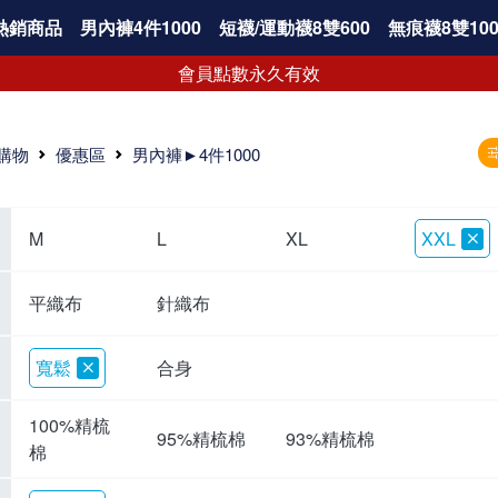
熱銷商品
男內褲4件1000
短襪/運動襪8雙600
無痕襪8雙100
會員點數永久有效
購物
優惠區
男內褲►4件1000
M
L
XL
XXL
平織布
針織布
寬鬆
合身
100%精梳
95%精梳棉
93%精梳棉
棉