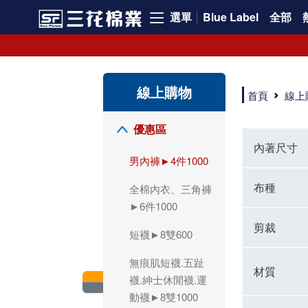
選單
Blue Label
全部
領導品牌男內褲必選三花! 超透氣的三花男內褲，精選材質，一穿就愛上！
三花男內褲首選，帶來極致舒適感，無拘無束一秒變型男。多樣款式、齊全尺碼，男內褲優惠中。高彈性、透氣好，不傷肌膚，立體剪裁升級，滿意度高。
三花男內褲提供最平實好搭的男內褲選擇。採用高品質原料製成，三花男內褲擁有絕佳彈性與透氣度，怎麼穿都舒適不用擔心造成肌膚困擾，立體剪裁全面大升級，滿意度百分百。
線上購物
三花男內褲是男生首選品牌，適合休閒與運動。彈性好，人體工學剪裁，立體效果佳，舒適感大提升，魅力指數破表！
首頁
線上
市佔率高達50年！三花專注設計，提升舒適與耐用，針對亞洲男性剪裁，大動作不卡襠。
三花男內褲採用優質棉料製成，褲身擁有超過千個散熱孔，吸汗透氣，柔順舒適，解決一般男內褲的悶熱問題。針對亞洲男性體型的立體剪裁設計，告別卡襠煩惱，自如大動作。三花男內褲市佔率高，專注製造與開發超過50年，提升舒適度與耐用性，深受網友推崇。五片式剪裁設計，適合各種身形及風格，給予肌膚前所未有的透氣舒適體驗。
【心情閒聊】男內褲的一些小心得?! 身為一名廣告代理商的社群小編，每次接到新客戶都需做好充足的產業功課，以免在撰寫廣告時顯得膚淺。美妝和流行服飾的客戶總讓我感到一點小確幸，因為可以搶先試用到新產品，或請客戶幫忙以員工價購買商品，讓人有中獎的小喜悅。 這次的客戶卻是-男內褲! 男內褲! 男內褲! 由於是第一次接觸這類產品，所以特地重複三次來表達內心的震驚。因為獨處時間較長，對於男內褲的研究多少有些害羞。因而硬著頭皮買了好幾件男內褲進行研究。 家裡沒有兄弟，也沒有可以直接聊男內褲的男性朋友，自己去買男內褲真的需要一些勇氣。我感謝現在的高科技網購，讓我不用親自到店面盯著男內褲看，也能輕鬆購買到不同種類的男內褲，真是感恩網路! 在Google搜尋 ""男內褲""，瞬間出現許多品牌，男內褲的世界真是博大精深呢。我開始扮演男內褲研究生，對男內褲進行分類：從長短、高低中腰到情趣男內褲，各式各樣應有盡有。好險此次的客戶是比較中規中矩的，情趣類的男內褲不在研究範圍，不然一直盯著穿內褲的模特兒看也太難為情了。 男內褲的設計功能其實不亞於女生內衣。由於男生身體結構的關係，需要更細心的設計。市面上較大的品牌有老牌的三花、三槍、宜而爽等，還有大手筆請代言人的CK、PLAYBOY等品牌。要選男內褲，實在需要下些功夫。 我將男內褲分為兩個面向：花色和功能設計。選擇男內褲的花色非常重要，因為能看出個人的品味和對內外搭配的重視程度。宅男們穿著50歲阿伯的花色內褲，或是穿白褲子搭配大黑色內褲，都是不OK的搭配。 功能設計則是對重要部位的保?。為了確保舒適性，有的內褲設計了開襟方便上廁所，有的設計了專屬囊袋固定，更有五片立體剪裁，或者強調視覺效果的內褲。這些設計不僅滿足基本的生理需求，更進階到心靈上的滿足。 以往從未想過要認真研究男內褲，直到這次工作的契機才真正了解男內褲的繁複。男內褲花色多樣，研究起來花費了不少時間。與男內褲客戶窗口交流，我這個女專案可能會有一段尷尬期，希望自己討論時不會笑場。雖然我無法真正體驗男內褲的全部功能，但透過揣測和客戶專業的回答，依然探詢到了許多有趣的現象。 某些網友反應某些國外品牌的男內褲不好穿，可能因為這些品牌是按照西方身材比例製造，不太適合台灣男性。同樣的現象也出現在女性內衣上，所以選擇適合自己的內褲才是最重要的。 以上只是我的心情抒發，沒有針對任何一家男內褲品牌，歡迎更多對男內褲有興趣的朋友加入研究行列！"
優惠區
內著尺寸
男內褲►4件1000
布種
全棉內衣、三角褲
►6件1000
剪裁
短襪►8雙600
無痕肌短襪.五趾
材質
襪.紳士休閒襪.運
動襪►8雙1000