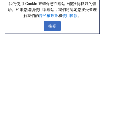
我們使用 Cookie 來確保您在網站上能獲得良好的體
驗。如果您繼續使用本網站，我們將認定您接受並理
解我們的
隱私權政策
和
使用條款
。
接受
線上購物
店鋪資訊
顧客服務
優惠區
北部
聯絡我們
熱銷品
中部
隱私權政策
新品上市區
南部
使用條款
內褲
東部
Cookie政策
內衣／Ｔ恤
禮盒送禮區