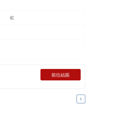
紅
前往結賬
1