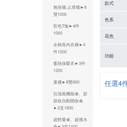
款式
無痕襪.止滑襪►6
雙1000
色系
彩色T恤►4件
1000
花色
全棉長內衣褲►4
件1200
功能
蓄熱保暖衣►3件
1200
任選4件
童襪►8雙600
抗強風機能傘、節
節收自動開收傘
►2支1800
超輕量傘、超撥水
傘►2支1400