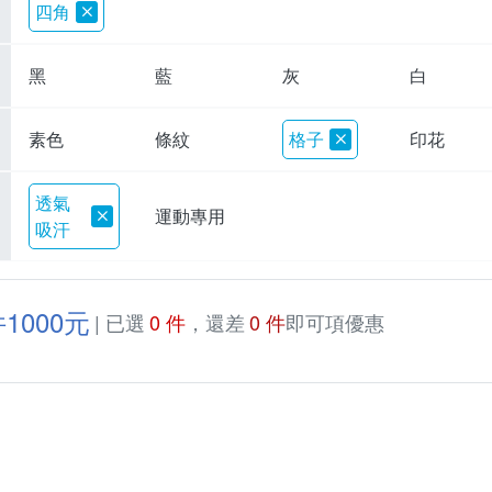
四角
黑
藍
灰
白
素色
條紋
格子
印花
透氣
運動專用
吸汗
1000元
| 已選
0 件
，還差
0 件
即可項優惠