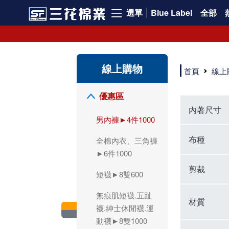
選單
Blue Label
全部
領導品牌男內褲必選三花! 超透氣的三花男內褲，精選材質，一穿就愛上！
三花男內褲首選，帶來極致舒適感，無拘無束一秒變型男。多樣款式、齊全尺碼，男內褲優惠中。高彈性、透氣好，不傷肌膚，立體剪裁升級，滿意度高。
三花男內褲提供最平實好搭的男內褲選擇。採用高品質原料製成，三花男內褲擁有絕佳彈性與透氣度，怎麼穿都舒適不用擔心造成肌膚困擾，立體剪裁全面大升級，滿意度百分百。
線上購物
三花男內褲是男生首選品牌，適合休閒與運動。彈性好，人體工學剪裁，立體效果佳，舒適感大提升，魅力指數破表！
首頁
線上
市佔率高達50年！三花專注設計，提升舒適與耐用，針對亞洲男性剪裁，大動作不卡襠。
三花男內褲採用優質棉料製成，褲身擁有超過千個散熱孔，吸汗透氣，柔順舒適，解決一般男內褲的悶熱問題。針對亞洲男性體型的立體剪裁設計，告別卡襠煩惱，自如大動作。三花男內褲市佔率高，專注製造與開發超過50年，提升舒適度與耐用性，深受網友推崇。五片式剪裁設計，適合各種身形及風格，給予肌膚前所未有的透氣舒適體驗。
【心情閒聊】男內褲的一些小心得?! 身為一名廣告代理商的社群小編，每次接到新客戶都需做好充足的產業功課，以免在撰寫廣告時顯得膚淺。美妝和流行服飾的客戶總讓我感到一點小確幸，因為可以搶先試用到新產品，或請客戶幫忙以員工價購買商品，讓人有中獎的小喜悅。 這次的客戶卻是-男內褲! 男內褲! 男內褲! 由於是第一次接觸這類產品，所以特地重複三次來表達內心的震驚。因為獨處時間較長，對於男內褲的研究多少有些害羞。因而硬著頭皮買了好幾件男內褲進行研究。 家裡沒有兄弟，也沒有可以直接聊男內褲的男性朋友，自己去買男內褲真的需要一些勇氣。我感謝現在的高科技網購，讓我不用親自到店面盯著男內褲看，也能輕鬆購買到不同種類的男內褲，真是感恩網路! 在Google搜尋 ""男內褲""，瞬間出現許多品牌，男內褲的世界真是博大精深呢。我開始扮演男內褲研究生，對男內褲進行分類：從長短、高低中腰到情趣男內褲，各式各樣應有盡有。好險此次的客戶是比較中規中矩的，情趣類的男內褲不在研究範圍，不然一直盯著穿內褲的模特兒看也太難為情了。 男內褲的設計功能其實不亞於女生內衣。由於男生身體結構的關係，需要更細心的設計。市面上較大的品牌有老牌的三花、三槍、宜而爽等，還有大手筆請代言人的CK、PLAYBOY等品牌。要選男內褲，實在需要下些功夫。 我將男內褲分為兩個面向：花色和功能設計。選擇男內褲的花色非常重要，因為能看出個人的品味和對內外搭配的重視程度。宅男們穿著50歲阿伯的花色內褲，或是穿白褲子搭配大黑色內褲，都是不OK的搭配。 功能設計則是對重要部位的保?。為了確保舒適性，有的內褲設計了開襟方便上廁所，有的設計了專屬囊袋固定，更有五片立體剪裁，或者強調視覺效果的內褲。這些設計不僅滿足基本的生理需求，更進階到心靈上的滿足。 以往從未想過要認真研究男內褲，直到這次工作的契機才真正了解男內褲的繁複。男內褲花色多樣，研究起來花費了不少時間。與男內褲客戶窗口交流，我這個女專案可能會有一段尷尬期，希望自己討論時不會笑場。雖然我無法真正體驗男內褲的全部功能，但透過揣測和客戶專業的回答，依然探詢到了許多有趣的現象。 某些網友反應某些國外品牌的男內褲不好穿，可能因為這些品牌是按照西方身材比例製造，不太適合台灣男性。同樣的現象也出現在女性內衣上，所以選擇適合自己的內褲才是最重要的。 以上只是我的心情抒發，沒有針對任何一家男內褲品牌，歡迎更多對男內褲有興趣的朋友加入研究行列！"
優惠區
內著尺寸
男內褲►4件1000
布種
全棉內衣、三角褲
►6件1000
剪裁
短襪►8雙600
無痕肌短襪.五趾
材質
襪.紳士休閒襪.運
動襪►8雙1000