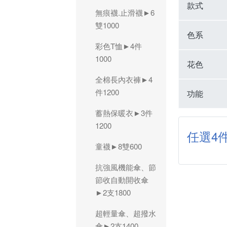
款式
無痕襪.止滑襪►6
雙1000
色系
彩色T恤►4件
1000
花色
全棉長內衣褲►4
件1200
功能
蓄熱保暖衣►3件
1200
任選4件
童襪►8雙600
抗強風機能傘、節
節收自動開收傘
►2支1800
超輕量傘、超撥水
傘►2支1400