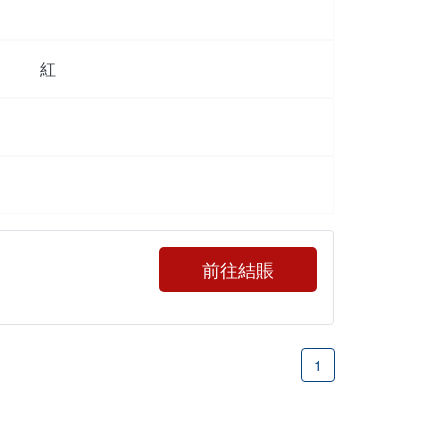
紅
前往結賬
1