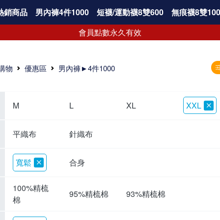
熱銷商品
男內褲4件1000
短襪/運動襪8雙600
無痕襪8雙100
會員點數永久有效
購物
優惠區
男內褲►4件1000
M
L
XL
XXL
平織布
針織布
寬鬆
合身
100%精梳
95%精梳棉
93%精梳棉
棉