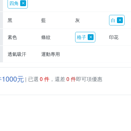
四角
黑
藍
灰
白
素色
條紋
格子
印花
透氣吸汗
運動專用
1000元
| 已選
0 件
，還差
0 件
即可項優惠