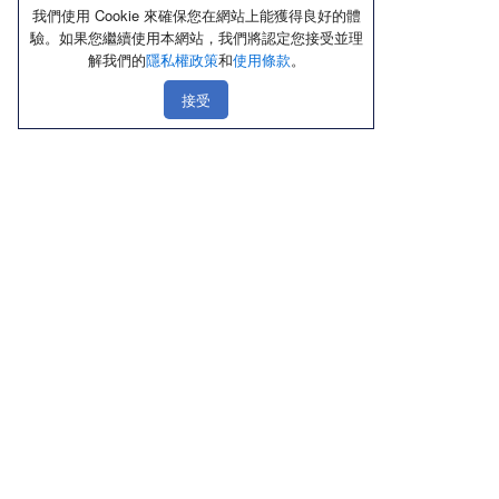
我們使用 Cookie 來確保您在網站上能獲得良好的體
驗。如果您繼續使用本網站，我們將認定您接受並理
解我們的
隱私權政策
和
使用條款
。
接受
線上購物
店鋪資訊
顧客服務
優惠區
北部
聯絡我們
熱銷品
中部
隱私權政策
新品上市區
南部
使用條款
內褲
東部
Cookie政策
內衣／Ｔ恤
禮盒送禮區