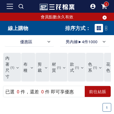
會員點數永久有效
線上購物
排序方式：
優惠區
男內褲►4件1000
領導品牌男內褲必選三花! 超透氣的三花男內褲，精選材質，一穿就愛上！
三花男內褲首選，帶來極致舒適感，無拘無束一秒變型男。多樣款式、齊全尺碼，男內褲優惠中。高彈性、透氣好，不傷肌膚，立體剪裁升級，滿意度高。
三花男內褲提供最平實好搭的男內褲選擇。採用高品質原料製成，三花男內褲擁有絕佳彈性與透氣度，怎麼穿都舒適不用擔心造成肌膚困擾，立體剪裁全面大升級，滿意度百分百。
內
三花男內褲是男生首選品牌，適合休閒與運動。彈性好，人體工學剪裁，立體效果佳，舒適感大提升，魅力指數破表！
市佔率高達50年！三花專注設計，提升舒適與耐用，針對亞洲男性剪裁，大動作不卡襠。
三花男內褲採用優質棉料製成，褲身擁有超過千個散熱孔，吸汗透氣，柔順舒適，解決一般男內褲的悶熱問題。針對亞洲男性體型的立體剪裁設計，告別卡襠煩惱，自如大動作。三花男內褲市佔率高，專注製造與開發超過50年，提升舒適度與耐用性，深受網友推崇。五片式剪裁設計，適合各種身形及風格，給予肌膚前所未有的透氣舒適體驗。
【心情閒聊】男內褲的一些小心得?! 身為一名廣告代理商的社群小編，每次接到新客戶都需做好充足的產業功課，以免在撰寫廣告時顯得膚淺。美妝和流行服飾的客戶總讓我感到一點小確幸，因為可以搶先試用到新產品，或請客戶幫忙以員工價購買商品，讓人有中獎的小喜悅。 這次的客戶卻是-男內褲! 男內褲! 男內褲! 由於是第一次接觸這類產品，所以特地重複三次來表達內心的震驚。因為獨處時間較長，對於男內褲的研究多少有些害羞。因而硬著頭皮買了好幾件男內褲進行研究。 家裡沒有兄弟，也沒有可以直接聊男內褲的男性朋友，自己去買男內褲真的需要一些勇氣。我感謝現在的高科技網購，讓我不用親自到店面盯著男內褲看，也能輕鬆購買到不同種類的男內褲，真是感恩網路! 在Google搜尋 ""男內褲""，瞬間出現許多品牌，男內褲的世界真是博大精深呢。我開始扮演男內褲研究生，對男內褲進行分類：從長短、高低中腰到情趣男內褲，各式各樣應有盡有。好險此次的客戶是比較中規中矩的，情趣類的男內褲不在研究範圍，不然一直盯著穿內褲的模特兒看也太難為情了。 男內褲的設計功能其實不亞於女生內衣。由於男生身體結構的關係，需要更細心的設計。市面上較大的品牌有老牌的三花、三槍、宜而爽等，還有大手筆請代言人的CK、PLAYBOY等品牌。要選男內褲，實在需要下些功夫。 我將男內褲分為兩個面向：花色和功能設計。選擇男內褲的花色非常重要，因為能看出個人的品味和對內外搭配的重視程度。宅男們穿著50歲阿伯的花色內褲，或是穿白褲子搭配大黑色內褲，都是不OK的搭配。 功能設計則是對重要部位的保?。為了確保舒適性，有的內褲設計了開襟方便上廁所，有的設計了專屬囊袋固定，更有五片立體剪裁，或者強調視覺效果的內褲。這些設計不僅滿足基本的生理需求，更進階到心靈上的滿足。 以往從未想過要認真研究男內褲，直到這次工作的契機才真正了解男內褲的繁複。男內褲花色多樣，研究起來花費了不少時間。與男內褲客戶窗口交流，我這個女專案可能會有一段尷尬期，希望自己討論時不會笑場。雖然我無法真正體驗男內褲的全部功能，但透過揣測和客戶專業的回答，依然探詢到了許多有趣的現象。 某些網友反應某些國外品牌的男內褲不好穿，可能因為這些品牌是按照西方身材比例製造，不太適合台灣男性。同樣的現象也出現在女性內衣上，所以選擇適合自己的內褲才是最重要的。 以上只是我的心情抒發，沒有針對任何一家男內褲品牌，歡迎更多對男內褲有興趣的朋友加入研究行列！"
著
布
剪
材
款
色
花
1
1
1
1
1
尺
種
裁
質
式
系
色
寸
已選
0
件，還差
0
件 即可享優惠
前往結賬
1