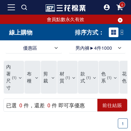
會員點數永久有效
線上購物
排序方式：
優惠區
男內褲►4件1000
領導品牌男內褲必選三花! 超透氣的三花男內褲，精選材質，一穿就愛上！
三花男內褲首選，帶來極致舒適感，無拘無束一秒變型男。多樣款式、齊全尺碼，男內褲優惠中。高彈性、透氣好，不傷肌膚，立體剪裁升級，滿意度高。
三花男內褲提供最平實好搭的男內褲選擇。採用高品質原料製成，三花男內褲擁有絕佳彈性與透氣度，怎麼穿都舒適不用擔心造成肌膚困擾，立體剪裁全面大升級，滿意度百分百。
內
三花男內褲是男生首選品牌，適合休閒與運動。彈性好，人體工學剪裁，立體效果佳，舒適感大提升，魅力指數破表！
市佔率高達50年！三花專注設計，提升舒適與耐用，針對亞洲男性剪裁，大動作不卡襠。
三花男內褲採用優質棉料製成，褲身擁有超過千個散熱孔，吸汗透氣，柔順舒適，解決一般男內褲的悶熱問題。針對亞洲男性體型的立體剪裁設計，告別卡襠煩惱，自如大動作。三花男內褲市佔率高，專注製造與開發超過50年，提升舒適度與耐用性，深受網友推崇。五片式剪裁設計，適合各種身形及風格，給予肌膚前所未有的透氣舒適體驗。
【心情閒聊】男內褲的一些小心得?! 身為一名廣告代理商的社群小編，每次接到新客戶都需做好充足的產業功課，以免在撰寫廣告時顯得膚淺。美妝和流行服飾的客戶總讓我感到一點小確幸，因為可以搶先試用到新產品，或請客戶幫忙以員工價購買商品，讓人有中獎的小喜悅。 這次的客戶卻是-男內褲! 男內褲! 男內褲! 由於是第一次接觸這類產品，所以特地重複三次來表達內心的震驚。因為獨處時間較長，對於男內褲的研究多少有些害羞。因而硬著頭皮買了好幾件男內褲進行研究。 家裡沒有兄弟，也沒有可以直接聊男內褲的男性朋友，自己去買男內褲真的需要一些勇氣。我感謝現在的高科技網購，讓我不用親自到店面盯著男內褲看，也能輕鬆購買到不同種類的男內褲，真是感恩網路! 在Google搜尋 ""男內褲""，瞬間出現許多品牌，男內褲的世界真是博大精深呢。我開始扮演男內褲研究生，對男內褲進行分類：從長短、高低中腰到情趣男內褲，各式各樣應有盡有。好險此次的客戶是比較中規中矩的，情趣類的男內褲不在研究範圍，不然一直盯著穿內褲的模特兒看也太難為情了。 男內褲的設計功能其實不亞於女生內衣。由於男生身體結構的關係，需要更細心的設計。市面上較大的品牌有老牌的三花、三槍、宜而爽等，還有大手筆請代言人的CK、PLAYBOY等品牌。要選男內褲，實在需要下些功夫。 我將男內褲分為兩個面向：花色和功能設計。選擇男內褲的花色非常重要，因為能看出個人的品味和對內外搭配的重視程度。宅男們穿著50歲阿伯的花色內褲，或是穿白褲子搭配大黑色內褲，都是不OK的搭配。 功能設計則是對重要部位的保?。為了確保舒適性，有的內褲設計了開襟方便上廁所，有的設計了專屬囊袋固定，更有五片立體剪裁，或者強調視覺效果的內褲。這些設計不僅滿足基本的生理需求，更進階到心靈上的滿足。 以往從未想過要認真研究男內褲，直到這次工作的契機才真正了解男內褲的繁複。男內褲花色多樣，研究起來花費了不少時間。與男內褲客戶窗口交流，我這個女專案可能會有一段尷尬期，希望自己討論時不會笑場。雖然我無法真正體驗男內褲的全部功能，但透過揣測和客戶專業的回答，依然探詢到了許多有趣的現象。 某些網友反應某些國外品牌的男內褲不好穿，可能因為這些品牌是按照西方身材比例製造，不太適合台灣男性。同樣的現象也出現在女性內衣上，所以選擇適合自己的內褲才是最重要的。 以上只是我的心情抒發，沒有針對任何一家男內褲品牌，歡迎更多對男內褲有興趣的朋友加入研究行列！"
著
布
剪
材
款
色
花
1
1
1
1
1
尺
種
裁
質
式
系
色
寸
已選
0
件，還差
0
件 即可享優惠
前往結賬
1