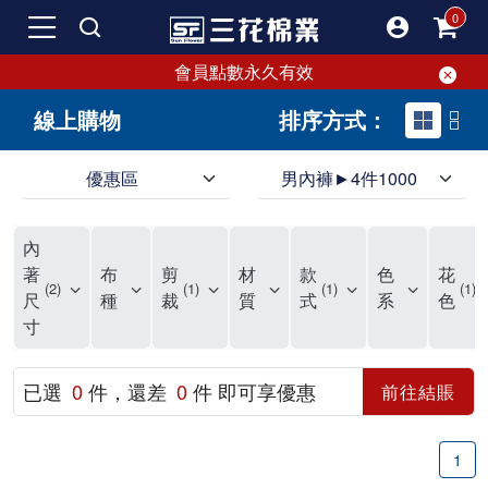
會員點數永久有效
線上購物
排序方式：
優惠區
男內褲►4件1000
領導品牌男內褲必選三花! 超透氣的三花男內褲，精選材質，一穿就愛上！
三花男內褲首選，帶來極致舒適感，無拘無束一秒變型男。多樣款式、齊全尺碼，男內褲優惠中。高彈性、透氣好，不傷肌膚，立體剪裁升級，滿意度高。
三花男內褲提供最平實好搭的男內褲選擇。採用高品質原料製成，三花男內褲擁有絕佳彈性與透氣度，怎麼穿都舒適不用擔心造成肌膚困擾，立體剪裁全面大升級，滿意度百分百。
內
三花男內褲是男生首選品牌，適合休閒與運動。彈性好，人體工學剪裁，立體效果佳，舒適感大提升，魅力指數破表！
市佔率高達50年！三花專注設計，提升舒適與耐用，針對亞洲男性剪裁，大動作不卡襠。
三花男內褲採用優質棉料製成，褲身擁有超過千個散熱孔，吸汗透氣，柔順舒適，解決一般男內褲的悶熱問題。針對亞洲男性體型的立體剪裁設計，告別卡襠煩惱，自如大動作。三花男內褲市佔率高，專注製造與開發超過50年，提升舒適度與耐用性，深受網友推崇。五片式剪裁設計，適合各種身形及風格，給予肌膚前所未有的透氣舒適體驗。
【心情閒聊】男內褲的一些小心得?! 身為一名廣告代理商的社群小編，每次接到新客戶都需做好充足的產業功課，以免在撰寫廣告時顯得膚淺。美妝和流行服飾的客戶總讓我感到一點小確幸，因為可以搶先試用到新產品，或請客戶幫忙以員工價購買商品，讓人有中獎的小喜悅。 這次的客戶卻是-男內褲! 男內褲! 男內褲! 由於是第一次接觸這類產品，所以特地重複三次來表達內心的震驚。因為獨處時間較長，對於男內褲的研究多少有些害羞。因而硬著頭皮買了好幾件男內褲進行研究。 家裡沒有兄弟，也沒有可以直接聊男內褲的男性朋友，自己去買男內褲真的需要一些勇氣。我感謝現在的高科技網購，讓我不用親自到店面盯著男內褲看，也能輕鬆購買到不同種類的男內褲，真是感恩網路! 在Google搜尋 ""男內褲""，瞬間出現許多品牌，男內褲的世界真是博大精深呢。我開始扮演男內褲研究生，對男內褲進行分類：從長短、高低中腰到情趣男內褲，各式各樣應有盡有。好險此次的客戶是比較中規中矩的，情趣類的男內褲不在研究範圍，不然一直盯著穿內褲的模特兒看也太難為情了。 男內褲的設計功能其實不亞於女生內衣。由於男生身體結構的關係，需要更細心的設計。市面上較大的品牌有老牌的三花、三槍、宜而爽等，還有大手筆請代言人的CK、PLAYBOY等品牌。要選男內褲，實在需要下些功夫。 我將男內褲分為兩個面向：花色和功能設計。選擇男內褲的花色非常重要，因為能看出個人的品味和對內外搭配的重視程度。宅男們穿著50歲阿伯的花色內褲，或是穿白褲子搭配大黑色內褲，都是不OK的搭配。 功能設計則是對重要部位的保?。為了確保舒適性，有的內褲設計了開襟方便上廁所，有的設計了專屬囊袋固定，更有五片立體剪裁，或者強調視覺效果的內褲。這些設計不僅滿足基本的生理需求，更進階到心靈上的滿足。 以往從未想過要認真研究男內褲，直到這次工作的契機才真正了解男內褲的繁複。男內褲花色多樣，研究起來花費了不少時間。與男內褲客戶窗口交流，我這個女專案可能會有一段尷尬期，希望自己討論時不會笑場。雖然我無法真正體驗男內褲的全部功能，但透過揣測和客戶專業的回答，依然探詢到了許多有趣的現象。 某些網友反應某些國外品牌的男內褲不好穿，可能因為這些品牌是按照西方身材比例製造，不太適合台灣男性。同樣的現象也出現在女性內衣上，所以選擇適合自己的內褲才是最重要的。 以上只是我的心情抒發，沒有針對任何一家男內褲品牌，歡迎更多對男內褲有興趣的朋友加入研究行列！"
著
布
剪
材
款
色
花
2
1
1
1
尺
種
裁
質
式
系
色
寸
已選
0
件，還差
0
件 即可享優惠
前往結賬
1