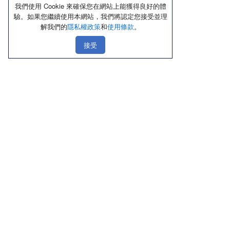
我們使用 Cookie 來確保您在網站上能獲得良好的體
驗。如果您繼續使用本網站，我們將認定您接受並理
解我們的
隱私權政策
和
使用條款
。
接受
線上購物
店鋪資訊
顧客服務
優惠區
北部
聯絡我們
熱銷品
中部
隱私權政策
新品上市區
南部
使用條款
內褲
東部
Cookie政策
內衣／Ｔ恤
禮盒送禮區