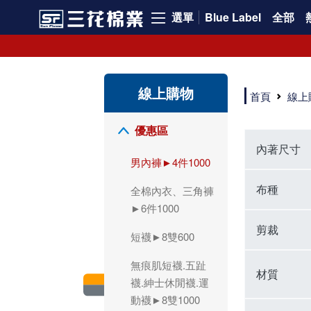
選單
Blue Label
全部
領導品牌男內褲必選三花! 超透氣的三花男內褲，精選材質，一穿就愛上！
三花男內褲首選，帶來極致舒適感，無拘無束一秒變型男。多樣款式、齊全尺碼，男內褲優惠中。高彈性、透氣好，不傷肌膚，立體剪裁升級，滿意度高。
三花男內褲提供最平實好搭的男內褲選擇。採用高品質原料製成，三花男內褲擁有絕佳彈性與透氣度，怎麼穿都舒適不用擔心造成肌膚困擾，立體剪裁全面大升級，滿意度百分百。
線上購物
三花男內褲是男生首選品牌，適合休閒與運動。彈性好，人體工學剪裁，立體效果佳，舒適感大提升，魅力指數破表！
首頁
線上
市佔率高達50年！三花專注設計，提升舒適與耐用，針對亞洲男性剪裁，大動作不卡襠。
三花男內褲採用優質棉料製成，褲身擁有超過千個散熱孔，吸汗透氣，柔順舒適，解決一般男內褲的悶熱問題。針對亞洲男性體型的立體剪裁設計，告別卡襠煩惱，自如大動作。三花男內褲市佔率高，專注製造與開發超過50年，提升舒適度與耐用性，深受網友推崇。五片式剪裁設計，適合各種身形及風格，給予肌膚前所未有的透氣舒適體驗。
【心情閒聊】男內褲的一些小心得?! 身為一名廣告代理商的社群小編，每次接到新客戶都需做好充足的產業功課，以免在撰寫廣告時顯得膚淺。美妝和流行服飾的客戶總讓我感到一點小確幸，因為可以搶先試用到新產品，或請客戶幫忙以員工價購買商品，讓人有中獎的小喜悅。 這次的客戶卻是-男內褲! 男內褲! 男內褲! 由於是第一次接觸這類產品，所以特地重複三次來表達內心的震驚。因為獨處時間較長，對於男內褲的研究多少有些害羞。因而硬著頭皮買了好幾件男內褲進行研究。 家裡沒有兄弟，也沒有可以直接聊男內褲的男性朋友，自己去買男內褲真的需要一些勇氣。我感謝現在的高科技網購，讓我不用親自到店面盯著男內褲看，也能輕鬆購買到不同種類的男內褲，真是感恩網路! 在Google搜尋 ""男內褲""，瞬間出現許多品牌，男內褲的世界真是博大精深呢。我開始扮演男內褲研究生，對男內褲進行分類：從長短、高低中腰到情趣男內褲，各式各樣應有盡有。好險此次的客戶是比較中規中矩的，情趣類的男內褲不在研究範圍，不然一直盯著穿內褲的模特兒看也太難為情了。 男內褲的設計功能其實不亞於女生內衣。由於男生身體結構的關係，需要更細心的設計。市面上較大的品牌有老牌的三花、三槍、宜而爽等，還有大手筆請代言人的CK、PLAYBOY等品牌。要選男內褲，實在需要下些功夫。 我將男內褲分為兩個面向：花色和功能設計。選擇男內褲的花色非常重要，因為能看出個人的品味和對內外搭配的重視程度。宅男們穿著50歲阿伯的花色內褲，或是穿白褲子搭配大黑色內褲，都是不OK的搭配。 功能設計則是對重要部位的保?。為了確保舒適性，有的內褲設計了開襟方便上廁所，有的設計了專屬囊袋固定，更有五片立體剪裁，或者強調視覺效果的內褲。這些設計不僅滿足基本的生理需求，更進階到心靈上的滿足。 以往從未想過要認真研究男內褲，直到這次工作的契機才真正了解男內褲的繁複。男內褲花色多樣，研究起來花費了不少時間。與男內褲客戶窗口交流，我這個女專案可能會有一段尷尬期，希望自己討論時不會笑場。雖然我無法真正體驗男內褲的全部功能，但透過揣測和客戶專業的回答，依然探詢到了許多有趣的現象。 某些網友反應某些國外品牌的男內褲不好穿，可能因為這些品牌是按照西方身材比例製造，不太適合台灣男性。同樣的現象也出現在女性內衣上，所以選擇適合自己的內褲才是最重要的。 以上只是我的心情抒發，沒有針對任何一家男內褲品牌，歡迎更多對男內褲有興趣的朋友加入研究行列！"
優惠區
內著尺寸
男內褲►4件1000
布種
全棉內衣、三角褲
►6件1000
剪裁
短襪►8雙600
無痕肌短襪.五趾
材質
襪.紳士休閒襪.運
動襪►8雙1000