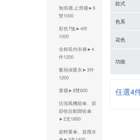
款式
無痕襪.止滑襪►6
雙1000
色系
彩色T恤►4件
1000
花色
全棉長內衣褲►4
件1200
功能
蓄熱保暖衣►3件
1200
任選4件
童襪►8雙600
抗強風機能傘、節
節收自動開收傘
►2支1800
超輕量傘、超撥水
傘►2支1400