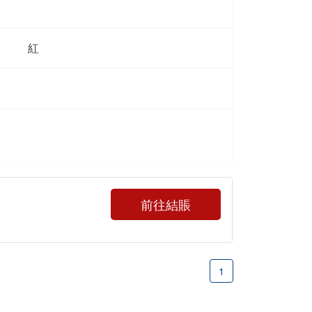
紅
前往結賬
1