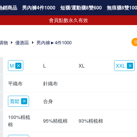
熱銷商品
男內褲4件1000
短襪/運動襪8雙600
無痕襪8雙100
會員點數永久有效
購物
優惠區
男內褲►4件1000
M
L
XL
XXL
平織布
針織布
寬鬆
合身
100%精梳
95%精梳棉
93%精梳棉
棉