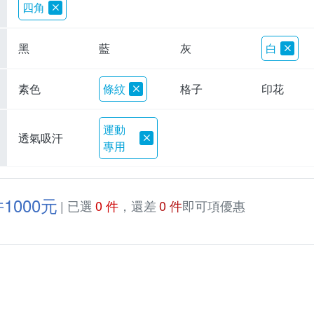
四角
黑
藍
灰
白
素色
條紋
格子
印花
運動
透氣吸汗
專用
1000元
| 已選
0 件
，還差
0 件
即可項優惠