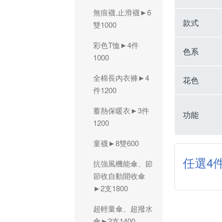
無痕襪.止滑襪►6
款式
雙1000
彩色T恤►4件
色系
1000
全棉長內衣褲►4
花色
件1200
蓄熱保暖衣►3件
功能
1200
童襪►8雙600
任選4件
抗強風機能傘、節
節收自動開收傘
►2支1800
超輕量傘、超撥水
傘►2支1400