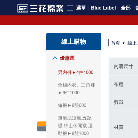
選單
Blue Label
全部
領導品牌男內褲必選三花! 超透氣的三花男內褲，精選材質，一穿就愛上！
三花男內褲首選，帶來極致舒適感，無拘無束一秒變型男。多樣款式、齊全尺碼，男內褲優惠中。高彈性、透氣好，不傷肌膚，立體剪裁升級，滿意度高。
三花男內褲提供最平實好搭的男內褲選擇。採用高品質原料製成，三花男內褲擁有絕佳彈性與透氣度，怎麼穿都舒適不用擔心造成肌膚困擾，立體剪裁全面大升級，滿意度百分百。
線上購物
三花男內褲是男生首選品牌，適合休閒與運動。彈性好，人體工學剪裁，立體效果佳，舒適感大提升，魅力指數破表！
首頁
線上
市佔率高達50年！三花專注設計，提升舒適與耐用，針對亞洲男性剪裁，大動作不卡襠。
三花男內褲採用優質棉料製成，褲身擁有超過千個散熱孔，吸汗透氣，柔順舒適，解決一般男內褲的悶熱問題。針對亞洲男性體型的立體剪裁設計，告別卡襠煩惱，自如大動作。三花男內褲市佔率高，專注製造與開發超過50年，提升舒適度與耐用性，深受網友推崇。五片式剪裁設計，適合各種身形及風格，給予肌膚前所未有的透氣舒適體驗。
【心情閒聊】男內褲的一些小心得?! 身為一名廣告代理商的社群小編，每次接到新客戶都需做好充足的產業功課，以免在撰寫廣告時顯得膚淺。美妝和流行服飾的客戶總讓我感到一點小確幸，因為可以搶先試用到新產品，或請客戶幫忙以員工價購買商品，讓人有中獎的小喜悅。 這次的客戶卻是-男內褲! 男內褲! 男內褲! 由於是第一次接觸這類產品，所以特地重複三次來表達內心的震驚。因為獨處時間較長，對於男內褲的研究多少有些害羞。因而硬著頭皮買了好幾件男內褲進行研究。 家裡沒有兄弟，也沒有可以直接聊男內褲的男性朋友，自己去買男內褲真的需要一些勇氣。我感謝現在的高科技網購，讓我不用親自到店面盯著男內褲看，也能輕鬆購買到不同種類的男內褲，真是感恩網路! 在Google搜尋 ""男內褲""，瞬間出現許多品牌，男內褲的世界真是博大精深呢。我開始扮演男內褲研究生，對男內褲進行分類：從長短、高低中腰到情趣男內褲，各式各樣應有盡有。好險此次的客戶是比較中規中矩的，情趣類的男內褲不在研究範圍，不然一直盯著穿內褲的模特兒看也太難為情了。 男內褲的設計功能其實不亞於女生內衣。由於男生身體結構的關係，需要更細心的設計。市面上較大的品牌有老牌的三花、三槍、宜而爽等，還有大手筆請代言人的CK、PLAYBOY等品牌。要選男內褲，實在需要下些功夫。 我將男內褲分為兩個面向：花色和功能設計。選擇男內褲的花色非常重要，因為能看出個人的品味和對內外搭配的重視程度。宅男們穿著50歲阿伯的花色內褲，或是穿白褲子搭配大黑色內褲，都是不OK的搭配。 功能設計則是對重要部位的保?。為了確保舒適性，有的內褲設計了開襟方便上廁所，有的設計了專屬囊袋固定，更有五片立體剪裁，或者強調視覺效果的內褲。這些設計不僅滿足基本的生理需求，更進階到心靈上的滿足。 以往從未想過要認真研究男內褲，直到這次工作的契機才真正了解男內褲的繁複。男內褲花色多樣，研究起來花費了不少時間。與男內褲客戶窗口交流，我這個女專案可能會有一段尷尬期，希望自己討論時不會笑場。雖然我無法真正體驗男內褲的全部功能，但透過揣測和客戶專業的回答，依然探詢到了許多有趣的現象。 某些網友反應某些國外品牌的男內褲不好穿，可能因為這些品牌是按照西方身材比例製造，不太適合台灣男性。同樣的現象也出現在女性內衣上，所以選擇適合自己的內褲才是最重要的。 以上只是我的心情抒發，沒有針對任何一家男內褲品牌，歡迎更多對男內褲有興趣的朋友加入研究行列！"
優惠區
內著尺寸
男內褲►4件1000
布種
全棉內衣、三角褲
►6件1000
剪裁
短襪►8雙600
無痕肌短襪.五趾
襪.紳士休閒襪.運
材質
動襪►8雙1000