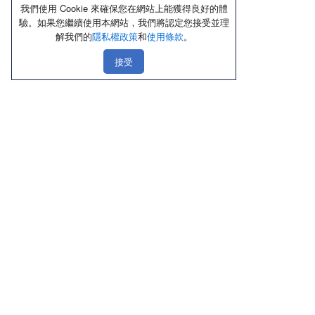
我們使用 Cookie 來確保您在網站上能獲得良好的體
驗。如果您繼續使用本網站，我們將認定您接受並理
解我們的
隱私權政策
和
使用條款
。
接受
線上購物
店鋪資訊
顧客服務
優惠區
北部
聯絡我們
熱銷品
中部
隱私權政策
新品上市區
南部
使用條款
內褲
東部
Cookie政策
內衣／Ｔ恤
禮盒送禮區