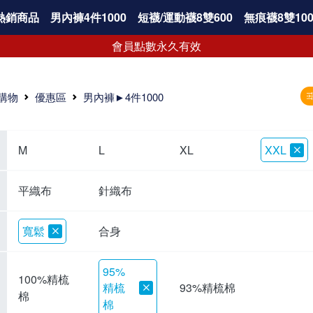
熱銷商品
男內褲4件1000
短襪/運動襪8雙600
無痕襪8雙100
會員點數永久有效
購物
優惠區
男內褲►4件1000
M
L
XL
XXL
平織布
針織布
寬鬆
合身
95%
100%精梳
精梳
93%精梳棉
棉
棉