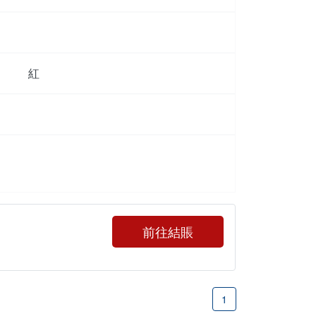
紅
前往結賬
1