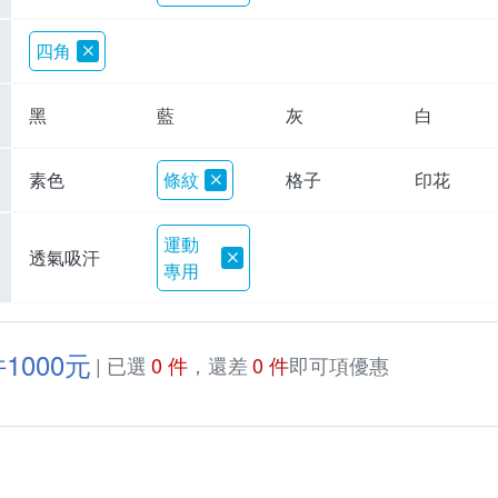
四角
黑
藍
灰
白
素色
條紋
格子
印花
運動
透氣吸汗
專用
1000元
| 已選
0 件
，還差
0 件
即可項優惠