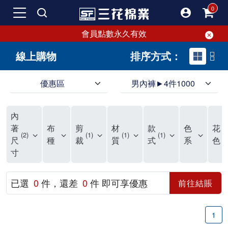
會員點數永久有效
線上購物
排序方式：
優惠區
男內褲►4件1000
領導品牌男內褲必選三花! 超透氣的三花男內褲，精選材質，一穿就愛上！
三花男內褲首選，帶來極致舒適感，無拘無束一秒變型男。多樣款式、齊全尺碼，男內褲優惠中。高彈性、透氣好，不傷肌膚，立體剪裁升級，滿意度高。
三花男內褲提供最平實好搭的男內褲選擇。採用高品質原料製成，三花男內褲擁有絕佳彈性與透氣度，怎麼穿都舒適不用擔心造成肌膚困擾，立體剪裁全面大升級，滿意度百分百。
內
三花男內褲是男生首選品牌，適合休閒與運動。彈性好，人體工學剪裁，立體效果佳，舒適感大提升，魅力指數破表！
市佔率高達50年！三花專注設計，提升舒適與耐用，針對亞洲男性剪裁，大動作不卡襠。
三花男內褲採用優質棉料製成，褲身擁有超過千個散熱孔，吸汗透氣，柔順舒適，解決一般男內褲的悶熱問題。針對亞洲男性體型的立體剪裁設計，告別卡襠煩惱，自如大動作。三花男內褲市佔率高，專注製造與開發超過50年，提升舒適度與耐用性，深受網友推崇。五片式剪裁設計，適合各種身形及風格，給予肌膚前所未有的透氣舒適體驗。
【心情閒聊】男內褲的一些小心得?! 身為一名廣告代理商的社群小編，每次接到新客戶都需做好充足的產業功課，以免在撰寫廣告時顯得膚淺。美妝和流行服飾的客戶總讓我感到一點小確幸，因為可以搶先試用到新產品，或請客戶幫忙以員工價購買商品，讓人有中獎的小喜悅。 這次的客戶卻是-男內褲! 男內褲! 男內褲! 由於是第一次接觸這類產品，所以特地重複三次來表達內心的震驚。因為獨處時間較長，對於男內褲的研究多少有些害羞。因而硬著頭皮買了好幾件男內褲進行研究。 家裡沒有兄弟，也沒有可以直接聊男內褲的男性朋友，自己去買男內褲真的需要一些勇氣。我感謝現在的高科技網購，讓我不用親自到店面盯著男內褲看，也能輕鬆購買到不同種類的男內褲，真是感恩網路! 在Google搜尋 ""男內褲""，瞬間出現許多品牌，男內褲的世界真是博大精深呢。我開始扮演男內褲研究生，對男內褲進行分類：從長短、高低中腰到情趣男內褲，各式各樣應有盡有。好險此次的客戶是比較中規中矩的，情趣類的男內褲不在研究範圍，不然一直盯著穿內褲的模特兒看也太難為情了。 男內褲的設計功能其實不亞於女生內衣。由於男生身體結構的關係，需要更細心的設計。市面上較大的品牌有老牌的三花、三槍、宜而爽等，還有大手筆請代言人的CK、PLAYBOY等品牌。要選男內褲，實在需要下些功夫。 我將男內褲分為兩個面向：花色和功能設計。選擇男內褲的花色非常重要，因為能看出個人的品味和對內外搭配的重視程度。宅男們穿著50歲阿伯的花色內褲，或是穿白褲子搭配大黑色內褲，都是不OK的搭配。 功能設計則是對重要部位的保?。為了確保舒適性，有的內褲設計了開襟方便上廁所，有的設計了專屬囊袋固定，更有五片立體剪裁，或者強調視覺效果的內褲。這些設計不僅滿足基本的生理需求，更進階到心靈上的滿足。 以往從未想過要認真研究男內褲，直到這次工作的契機才真正了解男內褲的繁複。男內褲花色多樣，研究起來花費了不少時間。與男內褲客戶窗口交流，我這個女專案可能會有一段尷尬期，希望自己討論時不會笑場。雖然我無法真正體驗男內褲的全部功能，但透過揣測和客戶專業的回答，依然探詢到了許多有趣的現象。 某些網友反應某些國外品牌的男內褲不好穿，可能因為這些品牌是按照西方身材比例製造，不太適合台灣男性。同樣的現象也出現在女性內衣上，所以選擇適合自己的內褲才是最重要的。 以上只是我的心情抒發，沒有針對任何一家男內褲品牌，歡迎更多對男內褲有興趣的朋友加入研究行列！"
著
布
剪
材
款
色
花
2
1
1
1
1
尺
種
裁
質
式
系
色
寸
已選
0
件，還差
0
件 即可享優惠
前往結賬
1