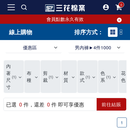
會員點數永久有效
線上購物
排序方式：
優惠區
男內褲►4件1000
領導品牌男內褲必選三花! 超透氣的三花男內褲，精選材質，一穿就愛上！
三花男內褲首選，帶來極致舒適感，無拘無束一秒變型男。多樣款式、齊全尺碼，男內褲優惠中。高彈性、透氣好，不傷肌膚，立體剪裁升級，滿意度高。
三花男內褲提供最平實好搭的男內褲選擇。採用高品質原料製成，三花男內褲擁有絕佳彈性與透氣度，怎麼穿都舒適不用擔心造成肌膚困擾，立體剪裁全面大升級，滿意度百分百。
內
三花男內褲是男生首選品牌，適合休閒與運動。彈性好，人體工學剪裁，立體效果佳，舒適感大提升，魅力指數破表！
市佔率高達50年！三花專注設計，提升舒適與耐用，針對亞洲男性剪裁，大動作不卡襠。
三花男內褲採用優質棉料製成，褲身擁有超過千個散熱孔，吸汗透氣，柔順舒適，解決一般男內褲的悶熱問題。針對亞洲男性體型的立體剪裁設計，告別卡襠煩惱，自如大動作。三花男內褲市佔率高，專注製造與開發超過50年，提升舒適度與耐用性，深受網友推崇。五片式剪裁設計，適合各種身形及風格，給予肌膚前所未有的透氣舒適體驗。
【心情閒聊】男內褲的一些小心得?! 身為一名廣告代理商的社群小編，每次接到新客戶都需做好充足的產業功課，以免在撰寫廣告時顯得膚淺。美妝和流行服飾的客戶總讓我感到一點小確幸，因為可以搶先試用到新產品，或請客戶幫忙以員工價購買商品，讓人有中獎的小喜悅。 這次的客戶卻是-男內褲! 男內褲! 男內褲! 由於是第一次接觸這類產品，所以特地重複三次來表達內心的震驚。因為獨處時間較長，對於男內褲的研究多少有些害羞。因而硬著頭皮買了好幾件男內褲進行研究。 家裡沒有兄弟，也沒有可以直接聊男內褲的男性朋友，自己去買男內褲真的需要一些勇氣。我感謝現在的高科技網購，讓我不用親自到店面盯著男內褲看，也能輕鬆購買到不同種類的男內褲，真是感恩網路! 在Google搜尋 ""男內褲""，瞬間出現許多品牌，男內褲的世界真是博大精深呢。我開始扮演男內褲研究生，對男內褲進行分類：從長短、高低中腰到情趣男內褲，各式各樣應有盡有。好險此次的客戶是比較中規中矩的，情趣類的男內褲不在研究範圍，不然一直盯著穿內褲的模特兒看也太難為情了。 男內褲的設計功能其實不亞於女生內衣。由於男生身體結構的關係，需要更細心的設計。市面上較大的品牌有老牌的三花、三槍、宜而爽等，還有大手筆請代言人的CK、PLAYBOY等品牌。要選男內褲，實在需要下些功夫。 我將男內褲分為兩個面向：花色和功能設計。選擇男內褲的花色非常重要，因為能看出個人的品味和對內外搭配的重視程度。宅男們穿著50歲阿伯的花色內褲，或是穿白褲子搭配大黑色內褲，都是不OK的搭配。 功能設計則是對重要部位的保?。為了確保舒適性，有的內褲設計了開襟方便上廁所，有的設計了專屬囊袋固定，更有五片立體剪裁，或者強調視覺效果的內褲。這些設計不僅滿足基本的生理需求，更進階到心靈上的滿足。 以往從未想過要認真研究男內褲，直到這次工作的契機才真正了解男內褲的繁複。男內褲花色多樣，研究起來花費了不少時間。與男內褲客戶窗口交流，我這個女專案可能會有一段尷尬期，希望自己討論時不會笑場。雖然我無法真正體驗男內褲的全部功能，但透過揣測和客戶專業的回答，依然探詢到了許多有趣的現象。 某些網友反應某些國外品牌的男內褲不好穿，可能因為這些品牌是按照西方身材比例製造，不太適合台灣男性。同樣的現象也出現在女性內衣上，所以選擇適合自己的內褲才是最重要的。 以上只是我的心情抒發，沒有針對任何一家男內褲品牌，歡迎更多對男內褲有興趣的朋友加入研究行列！"
著
布
剪
材
款
色
花
1
1
1
1
尺
種
裁
質
式
系
色
寸
已選
0
件，還差
0
件 即可享優惠
前往結賬
1