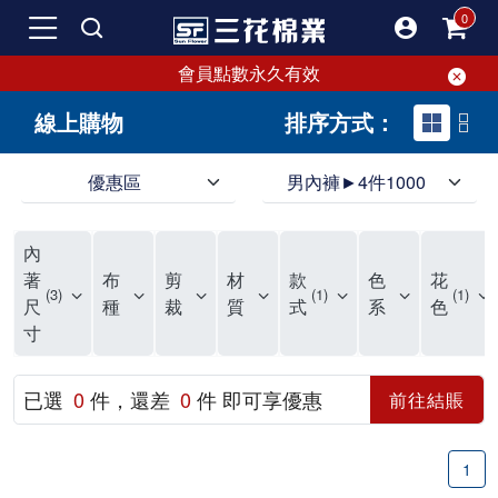
會員點數永久有效
線上購物
排序方式：
優惠區
男內褲►4件1000
領導品牌男內褲必選三花! 超透氣的三花男內褲，精選材質，一穿就愛上！
三花男內褲首選，帶來極致舒適感，無拘無束一秒變型男。多樣款式、齊全尺碼，男內褲優惠中。高彈性、透氣好，不傷肌膚，立體剪裁升級，滿意度高。
三花男內褲提供最平實好搭的男內褲選擇。採用高品質原料製成，三花男內褲擁有絕佳彈性與透氣度，怎麼穿都舒適不用擔心造成肌膚困擾，立體剪裁全面大升級，滿意度百分百。
內
三花男內褲是男生首選品牌，適合休閒與運動。彈性好，人體工學剪裁，立體效果佳，舒適感大提升，魅力指數破表！
市佔率高達50年！三花專注設計，提升舒適與耐用，針對亞洲男性剪裁，大動作不卡襠。
三花男內褲採用優質棉料製成，褲身擁有超過千個散熱孔，吸汗透氣，柔順舒適，解決一般男內褲的悶熱問題。針對亞洲男性體型的立體剪裁設計，告別卡襠煩惱，自如大動作。三花男內褲市佔率高，專注製造與開發超過50年，提升舒適度與耐用性，深受網友推崇。五片式剪裁設計，適合各種身形及風格，給予肌膚前所未有的透氣舒適體驗。
【心情閒聊】男內褲的一些小心得?! 身為一名廣告代理商的社群小編，每次接到新客戶都需做好充足的產業功課，以免在撰寫廣告時顯得膚淺。美妝和流行服飾的客戶總讓我感到一點小確幸，因為可以搶先試用到新產品，或請客戶幫忙以員工價購買商品，讓人有中獎的小喜悅。 這次的客戶卻是-男內褲! 男內褲! 男內褲! 由於是第一次接觸這類產品，所以特地重複三次來表達內心的震驚。因為獨處時間較長，對於男內褲的研究多少有些害羞。因而硬著頭皮買了好幾件男內褲進行研究。 家裡沒有兄弟，也沒有可以直接聊男內褲的男性朋友，自己去買男內褲真的需要一些勇氣。我感謝現在的高科技網購，讓我不用親自到店面盯著男內褲看，也能輕鬆購買到不同種類的男內褲，真是感恩網路! 在Google搜尋 ""男內褲""，瞬間出現許多品牌，男內褲的世界真是博大精深呢。我開始扮演男內褲研究生，對男內褲進行分類：從長短、高低中腰到情趣男內褲，各式各樣應有盡有。好險此次的客戶是比較中規中矩的，情趣類的男內褲不在研究範圍，不然一直盯著穿內褲的模特兒看也太難為情了。 男內褲的設計功能其實不亞於女生內衣。由於男生身體結構的關係，需要更細心的設計。市面上較大的品牌有老牌的三花、三槍、宜而爽等，還有大手筆請代言人的CK、PLAYBOY等品牌。要選男內褲，實在需要下些功夫。 我將男內褲分為兩個面向：花色和功能設計。選擇男內褲的花色非常重要，因為能看出個人的品味和對內外搭配的重視程度。宅男們穿著50歲阿伯的花色內褲，或是穿白褲子搭配大黑色內褲，都是不OK的搭配。 功能設計則是對重要部位的保?。為了確保舒適性，有的內褲設計了開襟方便上廁所，有的設計了專屬囊袋固定，更有五片立體剪裁，或者強調視覺效果的內褲。這些設計不僅滿足基本的生理需求，更進階到心靈上的滿足。 以往從未想過要認真研究男內褲，直到這次工作的契機才真正了解男內褲的繁複。男內褲花色多樣，研究起來花費了不少時間。與男內褲客戶窗口交流，我這個女專案可能會有一段尷尬期，希望自己討論時不會笑場。雖然我無法真正體驗男內褲的全部功能，但透過揣測和客戶專業的回答，依然探詢到了許多有趣的現象。 某些網友反應某些國外品牌的男內褲不好穿，可能因為這些品牌是按照西方身材比例製造，不太適合台灣男性。同樣的現象也出現在女性內衣上，所以選擇適合自己的內褲才是最重要的。 以上只是我的心情抒發，沒有針對任何一家男內褲品牌，歡迎更多對男內褲有興趣的朋友加入研究行列！"
著
布
剪
材
款
色
花
3
1
1
尺
種
裁
質
式
系
色
寸
已選
0
件，還差
0
件 即可享優惠
前往結賬
1