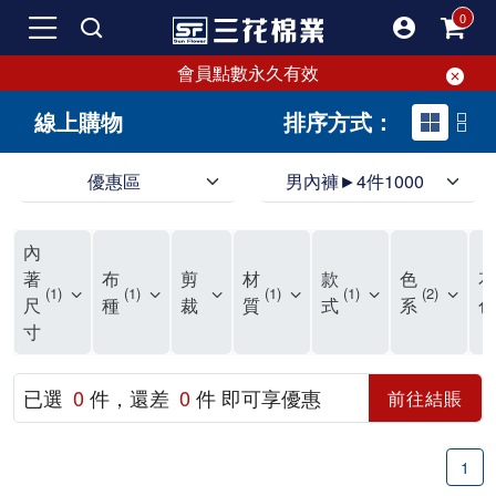
會員點數永久有效
線上購物
排序方式：
優惠區
男內褲►4件1000
領導品牌男內褲必選三花! 超透氣的三花男內褲，精選材質，一穿就愛上！
三花男內褲首選，帶來極致舒適感，無拘無束一秒變型男。多樣款式、齊全尺碼，男內褲優惠中。高彈性、透氣好，不傷肌膚，立體剪裁升級，滿意度高。
三花男內褲提供最平實好搭的男內褲選擇。採用高品質原料製成，三花男內褲擁有絕佳彈性與透氣度，怎麼穿都舒適不用擔心造成肌膚困擾，立體剪裁全面大升級，滿意度百分百。
內
三花男內褲是男生首選品牌，適合休閒與運動。彈性好，人體工學剪裁，立體效果佳，舒適感大提升，魅力指數破表！
市佔率高達50年！三花專注設計，提升舒適與耐用，針對亞洲男性剪裁，大動作不卡襠。
三花男內褲採用優質棉料製成，褲身擁有超過千個散熱孔，吸汗透氣，柔順舒適，解決一般男內褲的悶熱問題。針對亞洲男性體型的立體剪裁設計，告別卡襠煩惱，自如大動作。三花男內褲市佔率高，專注製造與開發超過50年，提升舒適度與耐用性，深受網友推崇。五片式剪裁設計，適合各種身形及風格，給予肌膚前所未有的透氣舒適體驗。
【心情閒聊】男內褲的一些小心得?! 身為一名廣告代理商的社群小編，每次接到新客戶都需做好充足的產業功課，以免在撰寫廣告時顯得膚淺。美妝和流行服飾的客戶總讓我感到一點小確幸，因為可以搶先試用到新產品，或請客戶幫忙以員工價購買商品，讓人有中獎的小喜悅。 這次的客戶卻是-男內褲! 男內褲! 男內褲! 由於是第一次接觸這類產品，所以特地重複三次來表達內心的震驚。因為獨處時間較長，對於男內褲的研究多少有些害羞。因而硬著頭皮買了好幾件男內褲進行研究。 家裡沒有兄弟，也沒有可以直接聊男內褲的男性朋友，自己去買男內褲真的需要一些勇氣。我感謝現在的高科技網購，讓我不用親自到店面盯著男內褲看，也能輕鬆購買到不同種類的男內褲，真是感恩網路! 在Google搜尋 ""男內褲""，瞬間出現許多品牌，男內褲的世界真是博大精深呢。我開始扮演男內褲研究生，對男內褲進行分類：從長短、高低中腰到情趣男內褲，各式各樣應有盡有。好險此次的客戶是比較中規中矩的，情趣類的男內褲不在研究範圍，不然一直盯著穿內褲的模特兒看也太難為情了。 男內褲的設計功能其實不亞於女生內衣。由於男生身體結構的關係，需要更細心的設計。市面上較大的品牌有老牌的三花、三槍、宜而爽等，還有大手筆請代言人的CK、PLAYBOY等品牌。要選男內褲，實在需要下些功夫。 我將男內褲分為兩個面向：花色和功能設計。選擇男內褲的花色非常重要，因為能看出個人的品味和對內外搭配的重視程度。宅男們穿著50歲阿伯的花色內褲，或是穿白褲子搭配大黑色內褲，都是不OK的搭配。 功能設計則是對重要部位的保?。為了確保舒適性，有的內褲設計了開襟方便上廁所，有的設計了專屬囊袋固定，更有五片立體剪裁，或者強調視覺效果的內褲。這些設計不僅滿足基本的生理需求，更進階到心靈上的滿足。 以往從未想過要認真研究男內褲，直到這次工作的契機才真正了解男內褲的繁複。男內褲花色多樣，研究起來花費了不少時間。與男內褲客戶窗口交流，我這個女專案可能會有一段尷尬期，希望自己討論時不會笑場。雖然我無法真正體驗男內褲的全部功能，但透過揣測和客戶專業的回答，依然探詢到了許多有趣的現象。 某些網友反應某些國外品牌的男內褲不好穿，可能因為這些品牌是按照西方身材比例製造，不太適合台灣男性。同樣的現象也出現在女性內衣上，所以選擇適合自己的內褲才是最重要的。 以上只是我的心情抒發，沒有針對任何一家男內褲品牌，歡迎更多對男內褲有興趣的朋友加入研究行列！"
著
布
剪
材
款
色
花
1
1
1
1
2
尺
種
裁
質
式
系
色
寸
已選
0
件，還差
0
件 即可享優惠
前往結賬
1