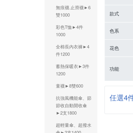
無痕襪.止滑襪►6
款式
雙1000
彩色T恤►4件
色系
1000
全棉長內衣褲►4
花色
件1200
蓄熱保暖衣►3件
功能
1200
童襪►8雙600
任選4件
抗強風機能傘、節
節收自動開收傘
►2支1800
超輕量傘、超撥水
傘►2支1400