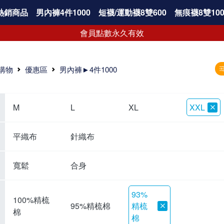
熱銷商品
男內褲4件1000
短襪/運動襪8雙600
無痕襪8雙100
會員點數永久有效
購物
優惠區
男內褲►4件1000
M
L
XL
XXL
平織布
針織布
寬鬆
合身
93%
100%精梳
精梳
95%精梳棉
棉
棉