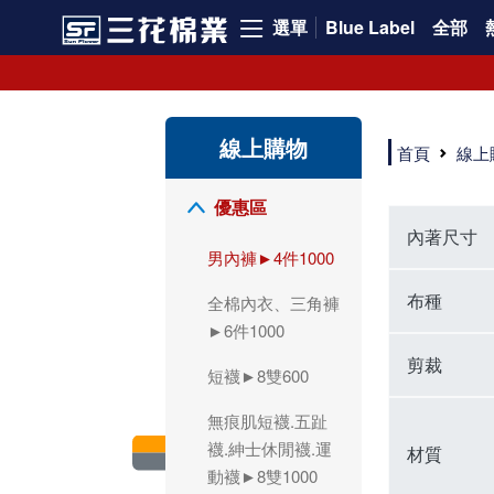
選單
Blue Label
全部
領導品牌男內褲必選三花! 超透氣的三花男內褲，精選材質，一穿就愛上！
三花男內褲首選，帶來極致舒適感，無拘無束一秒變型男。多樣款式、齊全尺碼，男內褲優惠中。高彈性、透氣好，不傷肌膚，立體剪裁升級，滿意度高。
三花男內褲提供最平實好搭的男內褲選擇。採用高品質原料製成，三花男內褲擁有絕佳彈性與透氣度，怎麼穿都舒適不用擔心造成肌膚困擾，立體剪裁全面大升級，滿意度百分百。
線上購物
三花男內褲是男生首選品牌，適合休閒與運動。彈性好，人體工學剪裁，立體效果佳，舒適感大提升，魅力指數破表！
首頁
線上
市佔率高達50年！三花專注設計，提升舒適與耐用，針對亞洲男性剪裁，大動作不卡襠。
三花男內褲採用優質棉料製成，褲身擁有超過千個散熱孔，吸汗透氣，柔順舒適，解決一般男內褲的悶熱問題。針對亞洲男性體型的立體剪裁設計，告別卡襠煩惱，自如大動作。三花男內褲市佔率高，專注製造與開發超過50年，提升舒適度與耐用性，深受網友推崇。五片式剪裁設計，適合各種身形及風格，給予肌膚前所未有的透氣舒適體驗。
【心情閒聊】男內褲的一些小心得?! 身為一名廣告代理商的社群小編，每次接到新客戶都需做好充足的產業功課，以免在撰寫廣告時顯得膚淺。美妝和流行服飾的客戶總讓我感到一點小確幸，因為可以搶先試用到新產品，或請客戶幫忙以員工價購買商品，讓人有中獎的小喜悅。 這次的客戶卻是-男內褲! 男內褲! 男內褲! 由於是第一次接觸這類產品，所以特地重複三次來表達內心的震驚。因為獨處時間較長，對於男內褲的研究多少有些害羞。因而硬著頭皮買了好幾件男內褲進行研究。 家裡沒有兄弟，也沒有可以直接聊男內褲的男性朋友，自己去買男內褲真的需要一些勇氣。我感謝現在的高科技網購，讓我不用親自到店面盯著男內褲看，也能輕鬆購買到不同種類的男內褲，真是感恩網路! 在Google搜尋 ""男內褲""，瞬間出現許多品牌，男內褲的世界真是博大精深呢。我開始扮演男內褲研究生，對男內褲進行分類：從長短、高低中腰到情趣男內褲，各式各樣應有盡有。好險此次的客戶是比較中規中矩的，情趣類的男內褲不在研究範圍，不然一直盯著穿內褲的模特兒看也太難為情了。 男內褲的設計功能其實不亞於女生內衣。由於男生身體結構的關係，需要更細心的設計。市面上較大的品牌有老牌的三花、三槍、宜而爽等，還有大手筆請代言人的CK、PLAYBOY等品牌。要選男內褲，實在需要下些功夫。 我將男內褲分為兩個面向：花色和功能設計。選擇男內褲的花色非常重要，因為能看出個人的品味和對內外搭配的重視程度。宅男們穿著50歲阿伯的花色內褲，或是穿白褲子搭配大黑色內褲，都是不OK的搭配。 功能設計則是對重要部位的保?。為了確保舒適性，有的內褲設計了開襟方便上廁所，有的設計了專屬囊袋固定，更有五片立體剪裁，或者強調視覺效果的內褲。這些設計不僅滿足基本的生理需求，更進階到心靈上的滿足。 以往從未想過要認真研究男內褲，直到這次工作的契機才真正了解男內褲的繁複。男內褲花色多樣，研究起來花費了不少時間。與男內褲客戶窗口交流，我這個女專案可能會有一段尷尬期，希望自己討論時不會笑場。雖然我無法真正體驗男內褲的全部功能，但透過揣測和客戶專業的回答，依然探詢到了許多有趣的現象。 某些網友反應某些國外品牌的男內褲不好穿，可能因為這些品牌是按照西方身材比例製造，不太適合台灣男性。同樣的現象也出現在女性內衣上，所以選擇適合自己的內褲才是最重要的。 以上只是我的心情抒發，沒有針對任何一家男內褲品牌，歡迎更多對男內褲有興趣的朋友加入研究行列！"
優惠區
內著尺寸
男內褲►4件1000
布種
全棉內衣、三角褲
►6件1000
剪裁
短襪►8雙600
無痕肌短襪.五趾
襪.紳士休閒襪.運
材質
動襪►8雙1000