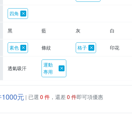
四角
黑
藍
灰
白
素色
條紋
格子
印花
運動
透氣吸汗
專用
1000元
| 已選
0 件
，還差
0 件
即可項優惠