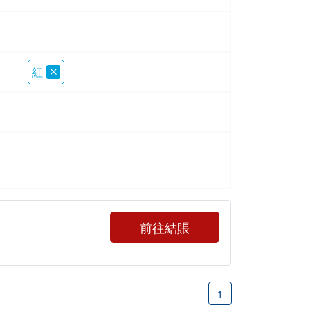
紅
前往結賬
1