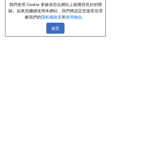
我們使用 Cookie 來確保您在網站上能獲得良好的體
驗。如果您繼續使用本網站，我們將認定您接受並理
解我們的
隱私權政策
和
使用條款
。
接受
線上購物
店鋪資訊
顧客服務
優惠區
北部
聯絡我們
熱銷品
中部
隱私權政策
新品上市區
南部
使用條款
內褲
東部
Cookie政策
內衣／Ｔ恤
禮盒送禮區