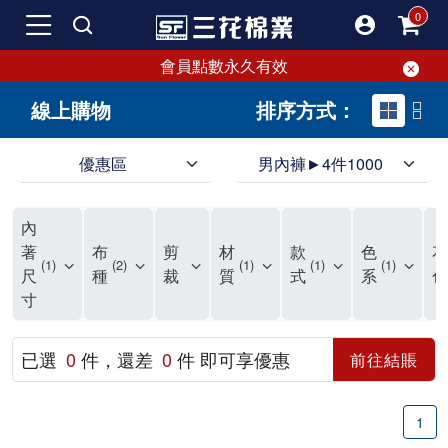
會員點數永久有效
線上購物
排序方式：
優惠區
男內褲►4件1000
領導品牌男內褲必選三花! 超透氣的三花男內褲，精選材質，一穿就愛上！
三花男內褲首選，帶來極致舒適感，無拘無束一秒變型男。多樣款式、齊全尺碼，男內褲優惠中。高彈性、透氣好，不傷肌膚，立體剪裁升級，滿意度高。
三花男內褲提供最平實好搭的男內褲選擇。採用高品質原料製成，三花男內褲擁有絕佳彈性與透氣度，怎麼穿都舒適不用擔心造成肌膚困擾，立體剪裁全面大升級，滿意度百分百。
內
三花男內褲是男生首選品牌，適合休閒與運動。彈性好，人體工學剪裁，立體效果佳，舒適感大提升，魅力指數破表！
市佔率高達50年！三花專注設計，提升舒適與耐用，針對亞洲男性剪裁，大動作不卡襠。
三花男內褲採用優質棉料製成，褲身擁有超過千個散熱孔，吸汗透氣，柔順舒適，解決一般男內褲的悶熱問題。針對亞洲男性體型的立體剪裁設計，告別卡襠煩惱，自如大動作。三花男內褲市佔率高，專注製造與開發超過50年，提升舒適度與耐用性，深受網友推崇。五片式剪裁設計，適合各種身形及風格，給予肌膚前所未有的透氣舒適體驗。
【心情閒聊】男內褲的一些小心得?! 身為一名廣告代理商的社群小編，每次接到新客戶都需做好充足的產業功課，以免在撰寫廣告時顯得膚淺。美妝和流行服飾的客戶總讓我感到一點小確幸，因為可以搶先試用到新產品，或請客戶幫忙以員工價購買商品，讓人有中獎的小喜悅。 這次的客戶卻是-男內褲! 男內褲! 男內褲! 由於是第一次接觸這類產品，所以特地重複三次來表達內心的震驚。因為獨處時間較長，對於男內褲的研究多少有些害羞。因而硬著頭皮買了好幾件男內褲進行研究。 家裡沒有兄弟，也沒有可以直接聊男內褲的男性朋友，自己去買男內褲真的需要一些勇氣。我感謝現在的高科技網購，讓我不用親自到店面盯著男內褲看，也能輕鬆購買到不同種類的男內褲，真是感恩網路! 在Google搜尋 ""男內褲""，瞬間出現許多品牌，男內褲的世界真是博大精深呢。我開始扮演男內褲研究生，對男內褲進行分類：從長短、高低中腰到情趣男內褲，各式各樣應有盡有。好險此次的客戶是比較中規中矩的，情趣類的男內褲不在研究範圍，不然一直盯著穿內褲的模特兒看也太難為情了。 男內褲的設計功能其實不亞於女生內衣。由於男生身體結構的關係，需要更細心的設計。市面上較大的品牌有老牌的三花、三槍、宜而爽等，還有大手筆請代言人的CK、PLAYBOY等品牌。要選男內褲，實在需要下些功夫。 我將男內褲分為兩個面向：花色和功能設計。選擇男內褲的花色非常重要，因為能看出個人的品味和對內外搭配的重視程度。宅男們穿著50歲阿伯的花色內褲，或是穿白褲子搭配大黑色內褲，都是不OK的搭配。 功能設計則是對重要部位的保?。為了確保舒適性，有的內褲設計了開襟方便上廁所，有的設計了專屬囊袋固定，更有五片立體剪裁，或者強調視覺效果的內褲。這些設計不僅滿足基本的生理需求，更進階到心靈上的滿足。 以往從未想過要認真研究男內褲，直到這次工作的契機才真正了解男內褲的繁複。男內褲花色多樣，研究起來花費了不少時間。與男內褲客戶窗口交流，我這個女專案可能會有一段尷尬期，希望自己討論時不會笑場。雖然我無法真正體驗男內褲的全部功能，但透過揣測和客戶專業的回答，依然探詢到了許多有趣的現象。 某些網友反應某些國外品牌的男內褲不好穿，可能因為這些品牌是按照西方身材比例製造，不太適合台灣男性。同樣的現象也出現在女性內衣上，所以選擇適合自己的內褲才是最重要的。 以上只是我的心情抒發，沒有針對任何一家男內褲品牌，歡迎更多對男內褲有興趣的朋友加入研究行列！"
著
布
剪
材
款
色
花
1
2
1
1
1
尺
種
裁
質
式
系
色
寸
已選
0
件，還差
0
件 即可享優惠
前往結賬
1