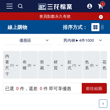
會員點數永久有效
線上購物
排序方式：
優惠區
男內褲►4件1000
領導品牌男內褲必選三花! 超透氣的三花男內褲，精選材質，一穿就愛上！
三花男內褲首選，帶來極致舒適感，無拘無束一秒變型男。多樣款式、齊全尺碼，男內褲優惠中。高彈性、透氣好，不傷肌膚，立體剪裁升級，滿意度高。
三花男內褲提供最平實好搭的男內褲選擇。採用高品質原料製成，三花男內褲擁有絕佳彈性與透氣度，怎麼穿都舒適不用擔心造成肌膚困擾，立體剪裁全面大升級，滿意度百分百。
內
三花男內褲是男生首選品牌，適合休閒與運動。彈性好，人體工學剪裁，立體效果佳，舒適感大提升，魅力指數破表！
市佔率高達50年！三花專注設計，提升舒適與耐用，針對亞洲男性剪裁，大動作不卡襠。
三花男內褲採用優質棉料製成，褲身擁有超過千個散熱孔，吸汗透氣，柔順舒適，解決一般男內褲的悶熱問題。針對亞洲男性體型的立體剪裁設計，告別卡襠煩惱，自如大動作。三花男內褲市佔率高，專注製造與開發超過50年，提升舒適度與耐用性，深受網友推崇。五片式剪裁設計，適合各種身形及風格，給予肌膚前所未有的透氣舒適體驗。
【心情閒聊】男內褲的一些小心得?! 身為一名廣告代理商的社群小編，每次接到新客戶都需做好充足的產業功課，以免在撰寫廣告時顯得膚淺。美妝和流行服飾的客戶總讓我感到一點小確幸，因為可以搶先試用到新產品，或請客戶幫忙以員工價購買商品，讓人有中獎的小喜悅。 這次的客戶卻是-男內褲! 男內褲! 男內褲! 由於是第一次接觸這類產品，所以特地重複三次來表達內心的震驚。因為獨處時間較長，對於男內褲的研究多少有些害羞。因而硬著頭皮買了好幾件男內褲進行研究。 家裡沒有兄弟，也沒有可以直接聊男內褲的男性朋友，自己去買男內褲真的需要一些勇氣。我感謝現在的高科技網購，讓我不用親自到店面盯著男內褲看，也能輕鬆購買到不同種類的男內褲，真是感恩網路! 在Google搜尋 ""男內褲""，瞬間出現許多品牌，男內褲的世界真是博大精深呢。我開始扮演男內褲研究生，對男內褲進行分類：從長短、高低中腰到情趣男內褲，各式各樣應有盡有。好險此次的客戶是比較中規中矩的，情趣類的男內褲不在研究範圍，不然一直盯著穿內褲的模特兒看也太難為情了。 男內褲的設計功能其實不亞於女生內衣。由於男生身體結構的關係，需要更細心的設計。市面上較大的品牌有老牌的三花、三槍、宜而爽等，還有大手筆請代言人的CK、PLAYBOY等品牌。要選男內褲，實在需要下些功夫。 我將男內褲分為兩個面向：花色和功能設計。選擇男內褲的花色非常重要，因為能看出個人的品味和對內外搭配的重視程度。宅男們穿著50歲阿伯的花色內褲，或是穿白褲子搭配大黑色內褲，都是不OK的搭配。 功能設計則是對重要部位的保?。為了確保舒適性，有的內褲設計了開襟方便上廁所，有的設計了專屬囊袋固定，更有五片立體剪裁，或者強調視覺效果的內褲。這些設計不僅滿足基本的生理需求，更進階到心靈上的滿足。 以往從未想過要認真研究男內褲，直到這次工作的契機才真正了解男內褲的繁複。男內褲花色多樣，研究起來花費了不少時間。與男內褲客戶窗口交流，我這個女專案可能會有一段尷尬期，希望自己討論時不會笑場。雖然我無法真正體驗男內褲的全部功能，但透過揣測和客戶專業的回答，依然探詢到了許多有趣的現象。 某些網友反應某些國外品牌的男內褲不好穿，可能因為這些品牌是按照西方身材比例製造，不太適合台灣男性。同樣的現象也出現在女性內衣上，所以選擇適合自己的內褲才是最重要的。 以上只是我的心情抒發，沒有針對任何一家男內褲品牌，歡迎更多對男內褲有興趣的朋友加入研究行列！"
著
布
剪
材
款
色
花
1
2
1
2
2
尺
種
裁
質
式
系
色
寸
已選
0
件，還差
0
件 即可享優惠
前往結賬
1