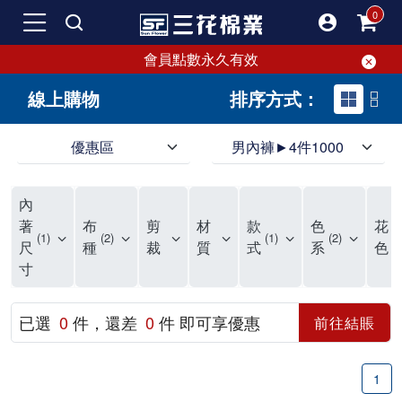
會員點數永久有效
線上購物
排序方式：
優惠區
男內褲►4件1000
領導品牌男內褲必選三花! 超透氣的三花男內褲，精選材質，一穿就愛上！
三花男內褲首選，帶來極致舒適感，無拘無束一秒變型男。多樣款式、齊全尺碼，男內褲優惠中。高彈性、透氣好，不傷肌膚，立體剪裁升級，滿意度高。
三花男內褲提供最平實好搭的男內褲選擇。採用高品質原料製成，三花男內褲擁有絕佳彈性與透氣度，怎麼穿都舒適不用擔心造成肌膚困擾，立體剪裁全面大升級，滿意度百分百。
內
三花男內褲是男生首選品牌，適合休閒與運動。彈性好，人體工學剪裁，立體效果佳，舒適感大提升，魅力指數破表！
市佔率高達50年！三花專注設計，提升舒適與耐用，針對亞洲男性剪裁，大動作不卡襠。
三花男內褲採用優質棉料製成，褲身擁有超過千個散熱孔，吸汗透氣，柔順舒適，解決一般男內褲的悶熱問題。針對亞洲男性體型的立體剪裁設計，告別卡襠煩惱，自如大動作。三花男內褲市佔率高，專注製造與開發超過50年，提升舒適度與耐用性，深受網友推崇。五片式剪裁設計，適合各種身形及風格，給予肌膚前所未有的透氣舒適體驗。
【心情閒聊】男內褲的一些小心得?! 身為一名廣告代理商的社群小編，每次接到新客戶都需做好充足的產業功課，以免在撰寫廣告時顯得膚淺。美妝和流行服飾的客戶總讓我感到一點小確幸，因為可以搶先試用到新產品，或請客戶幫忙以員工價購買商品，讓人有中獎的小喜悅。 這次的客戶卻是-男內褲! 男內褲! 男內褲! 由於是第一次接觸這類產品，所以特地重複三次來表達內心的震驚。因為獨處時間較長，對於男內褲的研究多少有些害羞。因而硬著頭皮買了好幾件男內褲進行研究。 家裡沒有兄弟，也沒有可以直接聊男內褲的男性朋友，自己去買男內褲真的需要一些勇氣。我感謝現在的高科技網購，讓我不用親自到店面盯著男內褲看，也能輕鬆購買到不同種類的男內褲，真是感恩網路! 在Google搜尋 ""男內褲""，瞬間出現許多品牌，男內褲的世界真是博大精深呢。我開始扮演男內褲研究生，對男內褲進行分類：從長短、高低中腰到情趣男內褲，各式各樣應有盡有。好險此次的客戶是比較中規中矩的，情趣類的男內褲不在研究範圍，不然一直盯著穿內褲的模特兒看也太難為情了。 男內褲的設計功能其實不亞於女生內衣。由於男生身體結構的關係，需要更細心的設計。市面上較大的品牌有老牌的三花、三槍、宜而爽等，還有大手筆請代言人的CK、PLAYBOY等品牌。要選男內褲，實在需要下些功夫。 我將男內褲分為兩個面向：花色和功能設計。選擇男內褲的花色非常重要，因為能看出個人的品味和對內外搭配的重視程度。宅男們穿著50歲阿伯的花色內褲，或是穿白褲子搭配大黑色內褲，都是不OK的搭配。 功能設計則是對重要部位的保?。為了確保舒適性，有的內褲設計了開襟方便上廁所，有的設計了專屬囊袋固定，更有五片立體剪裁，或者強調視覺效果的內褲。這些設計不僅滿足基本的生理需求，更進階到心靈上的滿足。 以往從未想過要認真研究男內褲，直到這次工作的契機才真正了解男內褲的繁複。男內褲花色多樣，研究起來花費了不少時間。與男內褲客戶窗口交流，我這個女專案可能會有一段尷尬期，希望自己討論時不會笑場。雖然我無法真正體驗男內褲的全部功能，但透過揣測和客戶專業的回答，依然探詢到了許多有趣的現象。 某些網友反應某些國外品牌的男內褲不好穿，可能因為這些品牌是按照西方身材比例製造，不太適合台灣男性。同樣的現象也出現在女性內衣上，所以選擇適合自己的內褲才是最重要的。 以上只是我的心情抒發，沒有針對任何一家男內褲品牌，歡迎更多對男內褲有興趣的朋友加入研究行列！"
著
布
剪
材
款
色
花
1
2
1
2
1
尺
種
裁
質
式
系
色
寸
已選
0
件，還差
0
件 即可享優惠
前往結賬
1