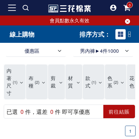
會員點數永久有效
線上購物
排序方式：
優惠區
男內褲►4件1000
領導品牌男內褲必選三花! 超透氣的三花男內褲，精選材質，一穿就愛上！
三花男內褲首選，帶來極致舒適感，無拘無束一秒變型男。多樣款式、齊全尺碼，男內褲優惠中。高彈性、透氣好，不傷肌膚，立體剪裁升級，滿意度高。
三花男內褲提供最平實好搭的男內褲選擇。採用高品質原料製成，三花男內褲擁有絕佳彈性與透氣度，怎麼穿都舒適不用擔心造成肌膚困擾，立體剪裁全面大升級，滿意度百分百。
內
三花男內褲是男生首選品牌，適合休閒與運動。彈性好，人體工學剪裁，立體效果佳，舒適感大提升，魅力指數破表！
市佔率高達50年！三花專注設計，提升舒適與耐用，針對亞洲男性剪裁，大動作不卡襠。
三花男內褲採用優質棉料製成，褲身擁有超過千個散熱孔，吸汗透氣，柔順舒適，解決一般男內褲的悶熱問題。針對亞洲男性體型的立體剪裁設計，告別卡襠煩惱，自如大動作。三花男內褲市佔率高，專注製造與開發超過50年，提升舒適度與耐用性，深受網友推崇。五片式剪裁設計，適合各種身形及風格，給予肌膚前所未有的透氣舒適體驗。
【心情閒聊】男內褲的一些小心得?! 身為一名廣告代理商的社群小編，每次接到新客戶都需做好充足的產業功課，以免在撰寫廣告時顯得膚淺。美妝和流行服飾的客戶總讓我感到一點小確幸，因為可以搶先試用到新產品，或請客戶幫忙以員工價購買商品，讓人有中獎的小喜悅。 這次的客戶卻是-男內褲! 男內褲! 男內褲! 由於是第一次接觸這類產品，所以特地重複三次來表達內心的震驚。因為獨處時間較長，對於男內褲的研究多少有些害羞。因而硬著頭皮買了好幾件男內褲進行研究。 家裡沒有兄弟，也沒有可以直接聊男內褲的男性朋友，自己去買男內褲真的需要一些勇氣。我感謝現在的高科技網購，讓我不用親自到店面盯著男內褲看，也能輕鬆購買到不同種類的男內褲，真是感恩網路! 在Google搜尋 ""男內褲""，瞬間出現許多品牌，男內褲的世界真是博大精深呢。我開始扮演男內褲研究生，對男內褲進行分類：從長短、高低中腰到情趣男內褲，各式各樣應有盡有。好險此次的客戶是比較中規中矩的，情趣類的男內褲不在研究範圍，不然一直盯著穿內褲的模特兒看也太難為情了。 男內褲的設計功能其實不亞於女生內衣。由於男生身體結構的關係，需要更細心的設計。市面上較大的品牌有老牌的三花、三槍、宜而爽等，還有大手筆請代言人的CK、PLAYBOY等品牌。要選男內褲，實在需要下些功夫。 我將男內褲分為兩個面向：花色和功能設計。選擇男內褲的花色非常重要，因為能看出個人的品味和對內外搭配的重視程度。宅男們穿著50歲阿伯的花色內褲，或是穿白褲子搭配大黑色內褲，都是不OK的搭配。 功能設計則是對重要部位的保?。為了確保舒適性，有的內褲設計了開襟方便上廁所，有的設計了專屬囊袋固定，更有五片立體剪裁，或者強調視覺效果的內褲。這些設計不僅滿足基本的生理需求，更進階到心靈上的滿足。 以往從未想過要認真研究男內褲，直到這次工作的契機才真正了解男內褲的繁複。男內褲花色多樣，研究起來花費了不少時間。與男內褲客戶窗口交流，我這個女專案可能會有一段尷尬期，希望自己討論時不會笑場。雖然我無法真正體驗男內褲的全部功能，但透過揣測和客戶專業的回答，依然探詢到了許多有趣的現象。 某些網友反應某些國外品牌的男內褲不好穿，可能因為這些品牌是按照西方身材比例製造，不太適合台灣男性。同樣的現象也出現在女性內衣上，所以選擇適合自己的內褲才是最重要的。 以上只是我的心情抒發，沒有針對任何一家男內褲品牌，歡迎更多對男內褲有興趣的朋友加入研究行列！"
著
布
剪
材
款
色
花
1
2
1
2
1
尺
種
裁
質
式
系
色
寸
已選
0
件，還差
0
件 即可享優惠
前往結賬
1