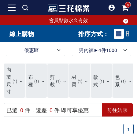
會員點數永久有效
線上購物
排序方式：
優惠區
男內褲►4件1000
領導品牌男內褲必選三花! 超透氣的三花男內褲，精選材質，一穿就愛上！
三花男內褲首選，帶來極致舒適感，無拘無束一秒變型男。多樣款式、齊全尺碼，男內褲優惠中。高彈性、透氣好，不傷肌膚，立體剪裁升級，滿意度高。
三花男內褲提供最平實好搭的男內褲選擇。採用高品質原料製成，三花男內褲擁有絕佳彈性與透氣度，怎麼穿都舒適不用擔心造成肌膚困擾，立體剪裁全面大升級，滿意度百分百。
內
三花男內褲是男生首選品牌，適合休閒與運動。彈性好，人體工學剪裁，立體效果佳，舒適感大提升，魅力指數破表！
市佔率高達50年！三花專注設計，提升舒適與耐用，針對亞洲男性剪裁，大動作不卡襠。
三花男內褲採用優質棉料製成，褲身擁有超過千個散熱孔，吸汗透氣，柔順舒適，解決一般男內褲的悶熱問題。針對亞洲男性體型的立體剪裁設計，告別卡襠煩惱，自如大動作。三花男內褲市佔率高，專注製造與開發超過50年，提升舒適度與耐用性，深受網友推崇。五片式剪裁設計，適合各種身形及風格，給予肌膚前所未有的透氣舒適體驗。
【心情閒聊】男內褲的一些小心得?! 身為一名廣告代理商的社群小編，每次接到新客戶都需做好充足的產業功課，以免在撰寫廣告時顯得膚淺。美妝和流行服飾的客戶總讓我感到一點小確幸，因為可以搶先試用到新產品，或請客戶幫忙以員工價購買商品，讓人有中獎的小喜悅。 這次的客戶卻是-男內褲! 男內褲! 男內褲! 由於是第一次接觸這類產品，所以特地重複三次來表達內心的震驚。因為獨處時間較長，對於男內褲的研究多少有些害羞。因而硬著頭皮買了好幾件男內褲進行研究。 家裡沒有兄弟，也沒有可以直接聊男內褲的男性朋友，自己去買男內褲真的需要一些勇氣。我感謝現在的高科技網購，讓我不用親自到店面盯著男內褲看，也能輕鬆購買到不同種類的男內褲，真是感恩網路! 在Google搜尋 ""男內褲""，瞬間出現許多品牌，男內褲的世界真是博大精深呢。我開始扮演男內褲研究生，對男內褲進行分類：從長短、高低中腰到情趣男內褲，各式各樣應有盡有。好險此次的客戶是比較中規中矩的，情趣類的男內褲不在研究範圍，不然一直盯著穿內褲的模特兒看也太難為情了。 男內褲的設計功能其實不亞於女生內衣。由於男生身體結構的關係，需要更細心的設計。市面上較大的品牌有老牌的三花、三槍、宜而爽等，還有大手筆請代言人的CK、PLAYBOY等品牌。要選男內褲，實在需要下些功夫。 我將男內褲分為兩個面向：花色和功能設計。選擇男內褲的花色非常重要，因為能看出個人的品味和對內外搭配的重視程度。宅男們穿著50歲阿伯的花色內褲，或是穿白褲子搭配大黑色內褲，都是不OK的搭配。 功能設計則是對重要部位的保?。為了確保舒適性，有的內褲設計了開襟方便上廁所，有的設計了專屬囊袋固定，更有五片立體剪裁，或者強調視覺效果的內褲。這些設計不僅滿足基本的生理需求，更進階到心靈上的滿足。 以往從未想過要認真研究男內褲，直到這次工作的契機才真正了解男內褲的繁複。男內褲花色多樣，研究起來花費了不少時間。與男內褲客戶窗口交流，我這個女專案可能會有一段尷尬期，希望自己討論時不會笑場。雖然我無法真正體驗男內褲的全部功能，但透過揣測和客戶專業的回答，依然探詢到了許多有趣的現象。 某些網友反應某些國外品牌的男內褲不好穿，可能因為這些品牌是按照西方身材比例製造，不太適合台灣男性。同樣的現象也出現在女性內衣上，所以選擇適合自己的內褲才是最重要的。 以上只是我的心情抒發，沒有針對任何一家男內褲品牌，歡迎更多對男內褲有興趣的朋友加入研究行列！"
著
布
剪
材
款
色
1
1
1
1
1
1
尺
種
裁
質
式
系
寸
已選
0
件，還差
0
件 即可享優惠
前往結賬
1