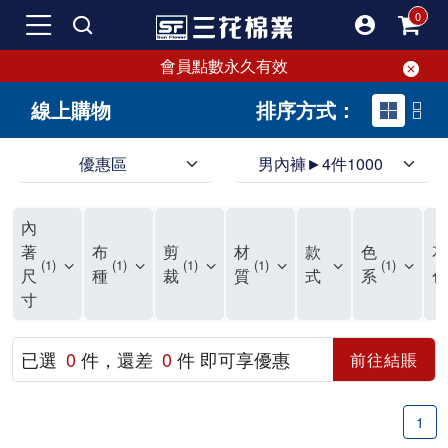
會員點數永久有效
線上購物
排序方式：
優惠區
男內褲►4件1000
領導品牌男內褲必選三花! 超透氣的三花男內褲，精選材質，一穿就愛上！
三花男內褲首選，帶來極致舒適感，無拘無束一秒變型男。多樣款式、齊全尺碼，男內褲優惠中。高彈性、透氣好，不傷肌膚，立體剪裁升級，滿意度高。
三花男內褲提供最平實好搭的男內褲選擇。採用高品質原料製成，三花男內褲擁有絕佳彈性與透氣度，怎麼穿都舒適不用擔心造成肌膚困擾，立體剪裁全面大升級，滿意度百分百。
內
三花男內褲是男生首選品牌，適合休閒與運動。彈性好，人體工學剪裁，立體效果佳，舒適感大提升，魅力指數破表！
市佔率高達50年！三花專注設計，提升舒適與耐用，針對亞洲男性剪裁，大動作不卡襠。
三花男內褲採用優質棉料製成，褲身擁有超過千個散熱孔，吸汗透氣，柔順舒適，解決一般男內褲的悶熱問題。針對亞洲男性體型的立體剪裁設計，告別卡襠煩惱，自如大動作。三花男內褲市佔率高，專注製造與開發超過50年，提升舒適度與耐用性，深受網友推崇。五片式剪裁設計，適合各種身形及風格，給予肌膚前所未有的透氣舒適體驗。
【心情閒聊】男內褲的一些小心得?! 身為一名廣告代理商的社群小編，每次接到新客戶都需做好充足的產業功課，以免在撰寫廣告時顯得膚淺。美妝和流行服飾的客戶總讓我感到一點小確幸，因為可以搶先試用到新產品，或請客戶幫忙以員工價購買商品，讓人有中獎的小喜悅。 這次的客戶卻是-男內褲! 男內褲! 男內褲! 由於是第一次接觸這類產品，所以特地重複三次來表達內心的震驚。因為獨處時間較長，對於男內褲的研究多少有些害羞。因而硬著頭皮買了好幾件男內褲進行研究。 家裡沒有兄弟，也沒有可以直接聊男內褲的男性朋友，自己去買男內褲真的需要一些勇氣。我感謝現在的高科技網購，讓我不用親自到店面盯著男內褲看，也能輕鬆購買到不同種類的男內褲，真是感恩網路! 在Google搜尋 ""男內褲""，瞬間出現許多品牌，男內褲的世界真是博大精深呢。我開始扮演男內褲研究生，對男內褲進行分類：從長短、高低中腰到情趣男內褲，各式各樣應有盡有。好險此次的客戶是比較中規中矩的，情趣類的男內褲不在研究範圍，不然一直盯著穿內褲的模特兒看也太難為情了。 男內褲的設計功能其實不亞於女生內衣。由於男生身體結構的關係，需要更細心的設計。市面上較大的品牌有老牌的三花、三槍、宜而爽等，還有大手筆請代言人的CK、PLAYBOY等品牌。要選男內褲，實在需要下些功夫。 我將男內褲分為兩個面向：花色和功能設計。選擇男內褲的花色非常重要，因為能看出個人的品味和對內外搭配的重視程度。宅男們穿著50歲阿伯的花色內褲，或是穿白褲子搭配大黑色內褲，都是不OK的搭配。 功能設計則是對重要部位的保?。為了確保舒適性，有的內褲設計了開襟方便上廁所，有的設計了專屬囊袋固定，更有五片立體剪裁，或者強調視覺效果的內褲。這些設計不僅滿足基本的生理需求，更進階到心靈上的滿足。 以往從未想過要認真研究男內褲，直到這次工作的契機才真正了解男內褲的繁複。男內褲花色多樣，研究起來花費了不少時間。與男內褲客戶窗口交流，我這個女專案可能會有一段尷尬期，希望自己討論時不會笑場。雖然我無法真正體驗男內褲的全部功能，但透過揣測和客戶專業的回答，依然探詢到了許多有趣的現象。 某些網友反應某些國外品牌的男內褲不好穿，可能因為這些品牌是按照西方身材比例製造，不太適合台灣男性。同樣的現象也出現在女性內衣上，所以選擇適合自己的內褲才是最重要的。 以上只是我的心情抒發，沒有針對任何一家男內褲品牌，歡迎更多對男內褲有興趣的朋友加入研究行列！"
著
布
剪
材
款
色
花
1
1
1
1
1
尺
種
裁
質
式
系
色
寸
已選
0
件，還差
0
件 即可享優惠
前往結賬
1