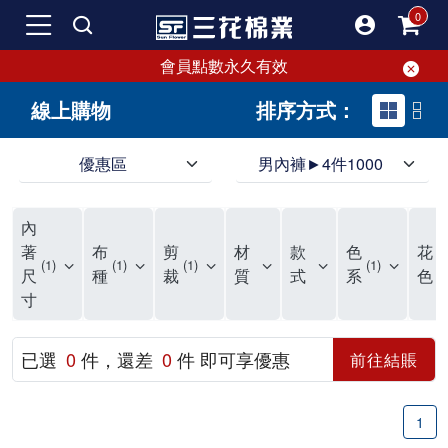
會員點數永久有效
線上購物
排序方式：
優惠區
男內褲►4件1000
領導品牌男內褲必選三花! 超透氣的三花男內褲，精選材質，一穿就愛上！
三花男內褲首選，帶來極致舒適感，無拘無束一秒變型男。多樣款式、齊全尺碼，男內褲優惠中。高彈性、透氣好，不傷肌膚，立體剪裁升級，滿意度高。
三花男內褲提供最平實好搭的男內褲選擇。採用高品質原料製成，三花男內褲擁有絕佳彈性與透氣度，怎麼穿都舒適不用擔心造成肌膚困擾，立體剪裁全面大升級，滿意度百分百。
內
三花男內褲是男生首選品牌，適合休閒與運動。彈性好，人體工學剪裁，立體效果佳，舒適感大提升，魅力指數破表！
市佔率高達50年！三花專注設計，提升舒適與耐用，針對亞洲男性剪裁，大動作不卡襠。
三花男內褲採用優質棉料製成，褲身擁有超過千個散熱孔，吸汗透氣，柔順舒適，解決一般男內褲的悶熱問題。針對亞洲男性體型的立體剪裁設計，告別卡襠煩惱，自如大動作。三花男內褲市佔率高，專注製造與開發超過50年，提升舒適度與耐用性，深受網友推崇。五片式剪裁設計，適合各種身形及風格，給予肌膚前所未有的透氣舒適體驗。
【心情閒聊】男內褲的一些小心得?! 身為一名廣告代理商的社群小編，每次接到新客戶都需做好充足的產業功課，以免在撰寫廣告時顯得膚淺。美妝和流行服飾的客戶總讓我感到一點小確幸，因為可以搶先試用到新產品，或請客戶幫忙以員工價購買商品，讓人有中獎的小喜悅。 這次的客戶卻是-男內褲! 男內褲! 男內褲! 由於是第一次接觸這類產品，所以特地重複三次來表達內心的震驚。因為獨處時間較長，對於男內褲的研究多少有些害羞。因而硬著頭皮買了好幾件男內褲進行研究。 家裡沒有兄弟，也沒有可以直接聊男內褲的男性朋友，自己去買男內褲真的需要一些勇氣。我感謝現在的高科技網購，讓我不用親自到店面盯著男內褲看，也能輕鬆購買到不同種類的男內褲，真是感恩網路! 在Google搜尋 ""男內褲""，瞬間出現許多品牌，男內褲的世界真是博大精深呢。我開始扮演男內褲研究生，對男內褲進行分類：從長短、高低中腰到情趣男內褲，各式各樣應有盡有。好險此次的客戶是比較中規中矩的，情趣類的男內褲不在研究範圍，不然一直盯著穿內褲的模特兒看也太難為情了。 男內褲的設計功能其實不亞於女生內衣。由於男生身體結構的關係，需要更細心的設計。市面上較大的品牌有老牌的三花、三槍、宜而爽等，還有大手筆請代言人的CK、PLAYBOY等品牌。要選男內褲，實在需要下些功夫。 我將男內褲分為兩個面向：花色和功能設計。選擇男內褲的花色非常重要，因為能看出個人的品味和對內外搭配的重視程度。宅男們穿著50歲阿伯的花色內褲，或是穿白褲子搭配大黑色內褲，都是不OK的搭配。 功能設計則是對重要部位的保?。為了確保舒適性，有的內褲設計了開襟方便上廁所，有的設計了專屬囊袋固定，更有五片立體剪裁，或者強調視覺效果的內褲。這些設計不僅滿足基本的生理需求，更進階到心靈上的滿足。 以往從未想過要認真研究男內褲，直到這次工作的契機才真正了解男內褲的繁複。男內褲花色多樣，研究起來花費了不少時間。與男內褲客戶窗口交流，我這個女專案可能會有一段尷尬期，希望自己討論時不會笑場。雖然我無法真正體驗男內褲的全部功能，但透過揣測和客戶專業的回答，依然探詢到了許多有趣的現象。 某些網友反應某些國外品牌的男內褲不好穿，可能因為這些品牌是按照西方身材比例製造，不太適合台灣男性。同樣的現象也出現在女性內衣上，所以選擇適合自己的內褲才是最重要的。 以上只是我的心情抒發，沒有針對任何一家男內褲品牌，歡迎更多對男內褲有興趣的朋友加入研究行列！"
著
布
剪
材
款
色
花
1
1
1
1
2
尺
種
裁
質
式
系
色
寸
已選
0
件，還差
0
件 即可享優惠
前往結賬
1