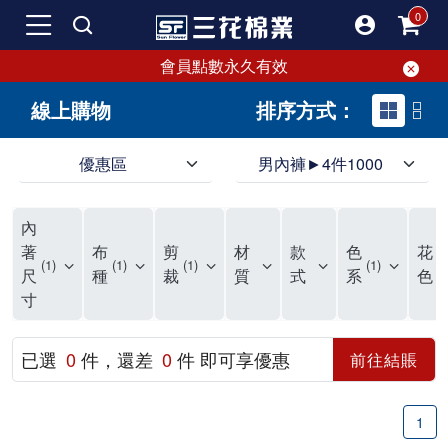
會員點數永久有效
線上購物
排序方式：
優惠區
男內褲►4件1000
領導品牌男內褲必選三花! 超透氣的三花男內褲，精選材質，一穿就愛上！
三花男內褲首選，帶來極致舒適感，無拘無束一秒變型男。多樣款式、齊全尺碼，男內褲優惠中。高彈性、透氣好，不傷肌膚，立體剪裁升級，滿意度高。
三花男內褲提供最平實好搭的男內褲選擇。採用高品質原料製成，三花男內褲擁有絕佳彈性與透氣度，怎麼穿都舒適不用擔心造成肌膚困擾，立體剪裁全面大升級，滿意度百分百。
內
三花男內褲是男生首選品牌，適合休閒與運動。彈性好，人體工學剪裁，立體效果佳，舒適感大提升，魅力指數破表！
市佔率高達50年！三花專注設計，提升舒適與耐用，針對亞洲男性剪裁，大動作不卡襠。
三花男內褲採用優質棉料製成，褲身擁有超過千個散熱孔，吸汗透氣，柔順舒適，解決一般男內褲的悶熱問題。針對亞洲男性體型的立體剪裁設計，告別卡襠煩惱，自如大動作。三花男內褲市佔率高，專注製造與開發超過50年，提升舒適度與耐用性，深受網友推崇。五片式剪裁設計，適合各種身形及風格，給予肌膚前所未有的透氣舒適體驗。
【心情閒聊】男內褲的一些小心得?! 身為一名廣告代理商的社群小編，每次接到新客戶都需做好充足的產業功課，以免在撰寫廣告時顯得膚淺。美妝和流行服飾的客戶總讓我感到一點小確幸，因為可以搶先試用到新產品，或請客戶幫忙以員工價購買商品，讓人有中獎的小喜悅。 這次的客戶卻是-男內褲! 男內褲! 男內褲! 由於是第一次接觸這類產品，所以特地重複三次來表達內心的震驚。因為獨處時間較長，對於男內褲的研究多少有些害羞。因而硬著頭皮買了好幾件男內褲進行研究。 家裡沒有兄弟，也沒有可以直接聊男內褲的男性朋友，自己去買男內褲真的需要一些勇氣。我感謝現在的高科技網購，讓我不用親自到店面盯著男內褲看，也能輕鬆購買到不同種類的男內褲，真是感恩網路! 在Google搜尋 ""男內褲""，瞬間出現許多品牌，男內褲的世界真是博大精深呢。我開始扮演男內褲研究生，對男內褲進行分類：從長短、高低中腰到情趣男內褲，各式各樣應有盡有。好險此次的客戶是比較中規中矩的，情趣類的男內褲不在研究範圍，不然一直盯著穿內褲的模特兒看也太難為情了。 男內褲的設計功能其實不亞於女生內衣。由於男生身體結構的關係，需要更細心的設計。市面上較大的品牌有老牌的三花、三槍、宜而爽等，還有大手筆請代言人的CK、PLAYBOY等品牌。要選男內褲，實在需要下些功夫。 我將男內褲分為兩個面向：花色和功能設計。選擇男內褲的花色非常重要，因為能看出個人的品味和對內外搭配的重視程度。宅男們穿著50歲阿伯的花色內褲，或是穿白褲子搭配大黑色內褲，都是不OK的搭配。 功能設計則是對重要部位的保?。為了確保舒適性，有的內褲設計了開襟方便上廁所，有的設計了專屬囊袋固定，更有五片立體剪裁，或者強調視覺效果的內褲。這些設計不僅滿足基本的生理需求，更進階到心靈上的滿足。 以往從未想過要認真研究男內褲，直到這次工作的契機才真正了解男內褲的繁複。男內褲花色多樣，研究起來花費了不少時間。與男內褲客戶窗口交流，我這個女專案可能會有一段尷尬期，希望自己討論時不會笑場。雖然我無法真正體驗男內褲的全部功能，但透過揣測和客戶專業的回答，依然探詢到了許多有趣的現象。 某些網友反應某些國外品牌的男內褲不好穿，可能因為這些品牌是按照西方身材比例製造，不太適合台灣男性。同樣的現象也出現在女性內衣上，所以選擇適合自己的內褲才是最重要的。 以上只是我的心情抒發，沒有針對任何一家男內褲品牌，歡迎更多對男內褲有興趣的朋友加入研究行列！"
著
布
剪
材
款
色
花
1
1
1
1
1
尺
種
裁
質
式
系
色
寸
已選
0
件，還差
0
件 即可享優惠
前往結賬
1