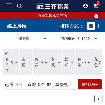
會員點數永久有效
線上購物
排序方式：
優惠區
男內褲►4件1000
領導品牌男內褲必選三花! 超透氣的三花男內褲，精選材質，一穿就愛上！
三花男內褲首選，帶來極致舒適感，無拘無束一秒變型男。多樣款式、齊全尺碼，男內褲優惠中。高彈性、透氣好，不傷肌膚，立體剪裁升級，滿意度高。
三花男內褲提供最平實好搭的男內褲選擇。採用高品質原料製成，三花男內褲擁有絕佳彈性與透氣度，怎麼穿都舒適不用擔心造成肌膚困擾，立體剪裁全面大升級，滿意度百分百。
內
三花男內褲是男生首選品牌，適合休閒與運動。彈性好，人體工學剪裁，立體效果佳，舒適感大提升，魅力指數破表！
市佔率高達50年！三花專注設計，提升舒適與耐用，針對亞洲男性剪裁，大動作不卡襠。
三花男內褲採用優質棉料製成，褲身擁有超過千個散熱孔，吸汗透氣，柔順舒適，解決一般男內褲的悶熱問題。針對亞洲男性體型的立體剪裁設計，告別卡襠煩惱，自如大動作。三花男內褲市佔率高，專注製造與開發超過50年，提升舒適度與耐用性，深受網友推崇。五片式剪裁設計，適合各種身形及風格，給予肌膚前所未有的透氣舒適體驗。
【心情閒聊】男內褲的一些小心得?! 身為一名廣告代理商的社群小編，每次接到新客戶都需做好充足的產業功課，以免在撰寫廣告時顯得膚淺。美妝和流行服飾的客戶總讓我感到一點小確幸，因為可以搶先試用到新產品，或請客戶幫忙以員工價購買商品，讓人有中獎的小喜悅。 這次的客戶卻是-男內褲! 男內褲! 男內褲! 由於是第一次接觸這類產品，所以特地重複三次來表達內心的震驚。因為獨處時間較長，對於男內褲的研究多少有些害羞。因而硬著頭皮買了好幾件男內褲進行研究。 家裡沒有兄弟，也沒有可以直接聊男內褲的男性朋友，自己去買男內褲真的需要一些勇氣。我感謝現在的高科技網購，讓我不用親自到店面盯著男內褲看，也能輕鬆購買到不同種類的男內褲，真是感恩網路! 在Google搜尋 ""男內褲""，瞬間出現許多品牌，男內褲的世界真是博大精深呢。我開始扮演男內褲研究生，對男內褲進行分類：從長短、高低中腰到情趣男內褲，各式各樣應有盡有。好險此次的客戶是比較中規中矩的，情趣類的男內褲不在研究範圍，不然一直盯著穿內褲的模特兒看也太難為情了。 男內褲的設計功能其實不亞於女生內衣。由於男生身體結構的關係，需要更細心的設計。市面上較大的品牌有老牌的三花、三槍、宜而爽等，還有大手筆請代言人的CK、PLAYBOY等品牌。要選男內褲，實在需要下些功夫。 我將男內褲分為兩個面向：花色和功能設計。選擇男內褲的花色非常重要，因為能看出個人的品味和對內外搭配的重視程度。宅男們穿著50歲阿伯的花色內褲，或是穿白褲子搭配大黑色內褲，都是不OK的搭配。 功能設計則是對重要部位的保?。為了確保舒適性，有的內褲設計了開襟方便上廁所，有的設計了專屬囊袋固定，更有五片立體剪裁，或者強調視覺效果的內褲。這些設計不僅滿足基本的生理需求，更進階到心靈上的滿足。 以往從未想過要認真研究男內褲，直到這次工作的契機才真正了解男內褲的繁複。男內褲花色多樣，研究起來花費了不少時間。與男內褲客戶窗口交流，我這個女專案可能會有一段尷尬期，希望自己討論時不會笑場。雖然我無法真正體驗男內褲的全部功能，但透過揣測和客戶專業的回答，依然探詢到了許多有趣的現象。 某些網友反應某些國外品牌的男內褲不好穿，可能因為這些品牌是按照西方身材比例製造，不太適合台灣男性。同樣的現象也出現在女性內衣上，所以選擇適合自己的內褲才是最重要的。 以上只是我的心情抒發，沒有針對任何一家男內褲品牌，歡迎更多對男內褲有興趣的朋友加入研究行列！"
著
布
剪
材
款
色
花
1
1
1
1
尺
種
裁
質
式
系
色
寸
已選
0
件，還差
0
件 即可享優惠
前往結賬
1