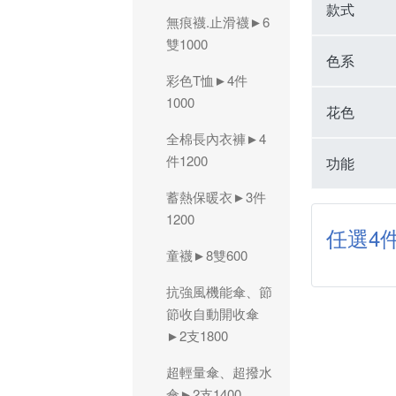
款式
無痕襪.止滑襪►6
雙1000
色系
彩色T恤►4件
1000
花色
全棉長內衣褲►4
件1200
功能
蓄熱保暖衣►3件
1200
任選4件
童襪►8雙600
抗強風機能傘、節
節收自動開收傘
►2支1800
超輕量傘、超撥水
傘►2支1400