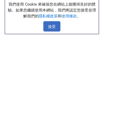
我們使用 Cookie 來確保您在網站上能獲得良好的體
驗。如果您繼續使用本網站，我們將認定您接受並理
解我們的
隱私權政策
和
使用條款
。
接受
線上購物
店鋪資訊
顧客服務
優惠區
北部
聯絡我們
熱銷品
中部
隱私權政策
新品上市區
南部
使用條款
內褲
東部
Cookie政策
內衣／Ｔ恤
禮盒送禮區