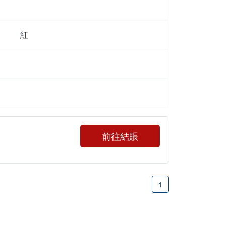
紅
前往結賬
1