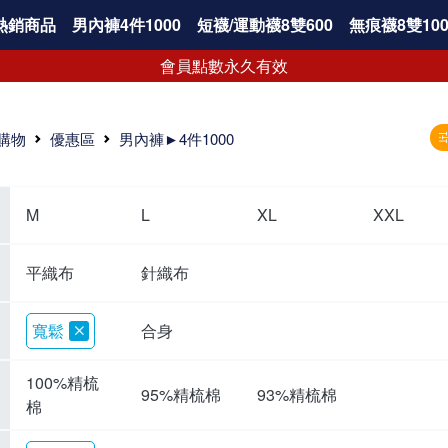
熱銷商品
男內褲4件1000
短襪/運動襪8雙600
無痕襪8雙100
會員點數永久有效
購物
優惠區
男內褲►4件1000
M
L
XL
XXL
平織布
針織布
寬鬆
合身
100%精梳
95%精梳棉
93%精梳棉
棉