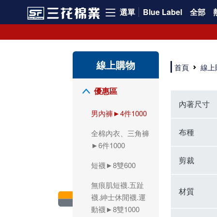
選單
Blue Label
全部
領導品牌男內褲必選三花! 超透氣的三花男內褲，精選材質，一穿就愛上！
三花男內褲首選，帶來極致舒適感，無拘無束一秒變型男。多樣款式、齊全尺碼，男內褲優惠中。高彈性、透氣好，不傷肌膚，立體剪裁升級，滿意度高。
三花男內褲提供最平實好搭的男內褲選擇。採用高品質原料製成，三花男內褲擁有絕佳彈性與透氣度，怎麼穿都舒適不用擔心造成肌膚困擾，立體剪裁全面大升級，滿意度百分百。
線上購物
三花男內褲是男生首選品牌，適合休閒與運動。彈性好，人體工學剪裁，立體效果佳，舒適感大提升，魅力指數破表！
首頁
線上
市佔率高達50年！三花專注設計，提升舒適與耐用，針對亞洲男性剪裁，大動作不卡襠。
三花男內褲採用優質棉料製成，褲身擁有超過千個散熱孔，吸汗透氣，柔順舒適，解決一般男內褲的悶熱問題。針對亞洲男性體型的立體剪裁設計，告別卡襠煩惱，自如大動作。三花男內褲市佔率高，專注製造與開發超過50年，提升舒適度與耐用性，深受網友推崇。五片式剪裁設計，適合各種身形及風格，給予肌膚前所未有的透氣舒適體驗。
【心情閒聊】男內褲的一些小心得?! 身為一名廣告代理商的社群小編，每次接到新客戶都需做好充足的產業功課，以免在撰寫廣告時顯得膚淺。美妝和流行服飾的客戶總讓我感到一點小確幸，因為可以搶先試用到新產品，或請客戶幫忙以員工價購買商品，讓人有中獎的小喜悅。 這次的客戶卻是-男內褲! 男內褲! 男內褲! 由於是第一次接觸這類產品，所以特地重複三次來表達內心的震驚。因為獨處時間較長，對於男內褲的研究多少有些害羞。因而硬著頭皮買了好幾件男內褲進行研究。 家裡沒有兄弟，也沒有可以直接聊男內褲的男性朋友，自己去買男內褲真的需要一些勇氣。我感謝現在的高科技網購，讓我不用親自到店面盯著男內褲看，也能輕鬆購買到不同種類的男內褲，真是感恩網路! 在Google搜尋 ""男內褲""，瞬間出現許多品牌，男內褲的世界真是博大精深呢。我開始扮演男內褲研究生，對男內褲進行分類：從長短、高低中腰到情趣男內褲，各式各樣應有盡有。好險此次的客戶是比較中規中矩的，情趣類的男內褲不在研究範圍，不然一直盯著穿內褲的模特兒看也太難為情了。 男內褲的設計功能其實不亞於女生內衣。由於男生身體結構的關係，需要更細心的設計。市面上較大的品牌有老牌的三花、三槍、宜而爽等，還有大手筆請代言人的CK、PLAYBOY等品牌。要選男內褲，實在需要下些功夫。 我將男內褲分為兩個面向：花色和功能設計。選擇男內褲的花色非常重要，因為能看出個人的品味和對內外搭配的重視程度。宅男們穿著50歲阿伯的花色內褲，或是穿白褲子搭配大黑色內褲，都是不OK的搭配。 功能設計則是對重要部位的保?。為了確保舒適性，有的內褲設計了開襟方便上廁所，有的設計了專屬囊袋固定，更有五片立體剪裁，或者強調視覺效果的內褲。這些設計不僅滿足基本的生理需求，更進階到心靈上的滿足。 以往從未想過要認真研究男內褲，直到這次工作的契機才真正了解男內褲的繁複。男內褲花色多樣，研究起來花費了不少時間。與男內褲客戶窗口交流，我這個女專案可能會有一段尷尬期，希望自己討論時不會笑場。雖然我無法真正體驗男內褲的全部功能，但透過揣測和客戶專業的回答，依然探詢到了許多有趣的現象。 某些網友反應某些國外品牌的男內褲不好穿，可能因為這些品牌是按照西方身材比例製造，不太適合台灣男性。同樣的現象也出現在女性內衣上，所以選擇適合自己的內褲才是最重要的。 以上只是我的心情抒發，沒有針對任何一家男內褲品牌，歡迎更多對男內褲有興趣的朋友加入研究行列！"
優惠區
內著尺寸
男內褲►4件1000
布種
全棉內衣、三角褲
►6件1000
剪裁
短襪►8雙600
無痕肌短襪.五趾
材質
襪.紳士休閒襪.運
動襪►8雙1000