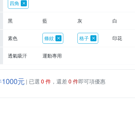
四角
黑
藍
灰
白
素色
條紋
格子
印花
透氣吸汗
運動專用
1000元
| 已選
0 件
，還差
0 件
即可項優惠