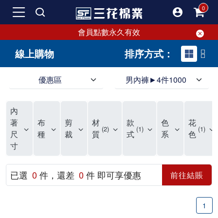
會員點數永久有效
線上購物
排序方式：
優惠區
男內褲►4件1000
領導品牌男內褲必選三花! 超透氣的三花男內褲，精選材質，一穿就愛上！
三花男內褲首選，帶來極致舒適感，無拘無束一秒變型男。多樣款式、齊全尺碼，男內褲優惠中。高彈性、透氣好，不傷肌膚，立體剪裁升級，滿意度高。
三花男內褲提供最平實好搭的男內褲選擇。採用高品質原料製成，三花男內褲擁有絕佳彈性與透氣度，怎麼穿都舒適不用擔心造成肌膚困擾，立體剪裁全面大升級，滿意度百分百。
內
三花男內褲是男生首選品牌，適合休閒與運動。彈性好，人體工學剪裁，立體效果佳，舒適感大提升，魅力指數破表！
市佔率高達50年！三花專注設計，提升舒適與耐用，針對亞洲男性剪裁，大動作不卡襠。
三花男內褲採用優質棉料製成，褲身擁有超過千個散熱孔，吸汗透氣，柔順舒適，解決一般男內褲的悶熱問題。針對亞洲男性體型的立體剪裁設計，告別卡襠煩惱，自如大動作。三花男內褲市佔率高，專注製造與開發超過50年，提升舒適度與耐用性，深受網友推崇。五片式剪裁設計，適合各種身形及風格，給予肌膚前所未有的透氣舒適體驗。
【心情閒聊】男內褲的一些小心得?! 身為一名廣告代理商的社群小編，每次接到新客戶都需做好充足的產業功課，以免在撰寫廣告時顯得膚淺。美妝和流行服飾的客戶總讓我感到一點小確幸，因為可以搶先試用到新產品，或請客戶幫忙以員工價購買商品，讓人有中獎的小喜悅。 這次的客戶卻是-男內褲! 男內褲! 男內褲! 由於是第一次接觸這類產品，所以特地重複三次來表達內心的震驚。因為獨處時間較長，對於男內褲的研究多少有些害羞。因而硬著頭皮買了好幾件男內褲進行研究。 家裡沒有兄弟，也沒有可以直接聊男內褲的男性朋友，自己去買男內褲真的需要一些勇氣。我感謝現在的高科技網購，讓我不用親自到店面盯著男內褲看，也能輕鬆購買到不同種類的男內褲，真是感恩網路! 在Google搜尋 ""男內褲""，瞬間出現許多品牌，男內褲的世界真是博大精深呢。我開始扮演男內褲研究生，對男內褲進行分類：從長短、高低中腰到情趣男內褲，各式各樣應有盡有。好險此次的客戶是比較中規中矩的，情趣類的男內褲不在研究範圍，不然一直盯著穿內褲的模特兒看也太難為情了。 男內褲的設計功能其實不亞於女生內衣。由於男生身體結構的關係，需要更細心的設計。市面上較大的品牌有老牌的三花、三槍、宜而爽等，還有大手筆請代言人的CK、PLAYBOY等品牌。要選男內褲，實在需要下些功夫。 我將男內褲分為兩個面向：花色和功能設計。選擇男內褲的花色非常重要，因為能看出個人的品味和對內外搭配的重視程度。宅男們穿著50歲阿伯的花色內褲，或是穿白褲子搭配大黑色內褲，都是不OK的搭配。 功能設計則是對重要部位的保?。為了確保舒適性，有的內褲設計了開襟方便上廁所，有的設計了專屬囊袋固定，更有五片立體剪裁，或者強調視覺效果的內褲。這些設計不僅滿足基本的生理需求，更進階到心靈上的滿足。 以往從未想過要認真研究男內褲，直到這次工作的契機才真正了解男內褲的繁複。男內褲花色多樣，研究起來花費了不少時間。與男內褲客戶窗口交流，我這個女專案可能會有一段尷尬期，希望自己討論時不會笑場。雖然我無法真正體驗男內褲的全部功能，但透過揣測和客戶專業的回答，依然探詢到了許多有趣的現象。 某些網友反應某些國外品牌的男內褲不好穿，可能因為這些品牌是按照西方身材比例製造，不太適合台灣男性。同樣的現象也出現在女性內衣上，所以選擇適合自己的內褲才是最重要的。 以上只是我的心情抒發，沒有針對任何一家男內褲品牌，歡迎更多對男內褲有興趣的朋友加入研究行列！"
著
布
剪
材
款
色
花
2
1
1
尺
種
裁
質
式
系
色
寸
已選
0
件，還差
0
件 即可享優惠
前往結賬
1