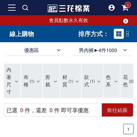
會員點數永久有效
線上購物
排序方式：
優惠區
男內褲►4件1000
領導品牌男內褲必選三花! 超透氣的三花男內褲，精選材質，一穿就愛上！
三花男內褲首選，帶來極致舒適感，無拘無束一秒變型男。多樣款式、齊全尺碼，男內褲優惠中。高彈性、透氣好，不傷肌膚，立體剪裁升級，滿意度高。
三花男內褲提供最平實好搭的男內褲選擇。採用高品質原料製成，三花男內褲擁有絕佳彈性與透氣度，怎麼穿都舒適不用擔心造成肌膚困擾，立體剪裁全面大升級，滿意度百分百。
內
三花男內褲是男生首選品牌，適合休閒與運動。彈性好，人體工學剪裁，立體效果佳，舒適感大提升，魅力指數破表！
市佔率高達50年！三花專注設計，提升舒適與耐用，針對亞洲男性剪裁，大動作不卡襠。
三花男內褲採用優質棉料製成，褲身擁有超過千個散熱孔，吸汗透氣，柔順舒適，解決一般男內褲的悶熱問題。針對亞洲男性體型的立體剪裁設計，告別卡襠煩惱，自如大動作。三花男內褲市佔率高，專注製造與開發超過50年，提升舒適度與耐用性，深受網友推崇。五片式剪裁設計，適合各種身形及風格，給予肌膚前所未有的透氣舒適體驗。
【心情閒聊】男內褲的一些小心得?! 身為一名廣告代理商的社群小編，每次接到新客戶都需做好充足的產業功課，以免在撰寫廣告時顯得膚淺。美妝和流行服飾的客戶總讓我感到一點小確幸，因為可以搶先試用到新產品，或請客戶幫忙以員工價購買商品，讓人有中獎的小喜悅。 這次的客戶卻是-男內褲! 男內褲! 男內褲! 由於是第一次接觸這類產品，所以特地重複三次來表達內心的震驚。因為獨處時間較長，對於男內褲的研究多少有些害羞。因而硬著頭皮買了好幾件男內褲進行研究。 家裡沒有兄弟，也沒有可以直接聊男內褲的男性朋友，自己去買男內褲真的需要一些勇氣。我感謝現在的高科技網購，讓我不用親自到店面盯著男內褲看，也能輕鬆購買到不同種類的男內褲，真是感恩網路! 在Google搜尋 ""男內褲""，瞬間出現許多品牌，男內褲的世界真是博大精深呢。我開始扮演男內褲研究生，對男內褲進行分類：從長短、高低中腰到情趣男內褲，各式各樣應有盡有。好險此次的客戶是比較中規中矩的，情趣類的男內褲不在研究範圍，不然一直盯著穿內褲的模特兒看也太難為情了。 男內褲的設計功能其實不亞於女生內衣。由於男生身體結構的關係，需要更細心的設計。市面上較大的品牌有老牌的三花、三槍、宜而爽等，還有大手筆請代言人的CK、PLAYBOY等品牌。要選男內褲，實在需要下些功夫。 我將男內褲分為兩個面向：花色和功能設計。選擇男內褲的花色非常重要，因為能看出個人的品味和對內外搭配的重視程度。宅男們穿著50歲阿伯的花色內褲，或是穿白褲子搭配大黑色內褲，都是不OK的搭配。 功能設計則是對重要部位的保?。為了確保舒適性，有的內褲設計了開襟方便上廁所，有的設計了專屬囊袋固定，更有五片立體剪裁，或者強調視覺效果的內褲。這些設計不僅滿足基本的生理需求，更進階到心靈上的滿足。 以往從未想過要認真研究男內褲，直到這次工作的契機才真正了解男內褲的繁複。男內褲花色多樣，研究起來花費了不少時間。與男內褲客戶窗口交流，我這個女專案可能會有一段尷尬期，希望自己討論時不會笑場。雖然我無法真正體驗男內褲的全部功能，但透過揣測和客戶專業的回答，依然探詢到了許多有趣的現象。 某些網友反應某些國外品牌的男內褲不好穿，可能因為這些品牌是按照西方身材比例製造，不太適合台灣男性。同樣的現象也出現在女性內衣上，所以選擇適合自己的內褲才是最重要的。 以上只是我的心情抒發，沒有針對任何一家男內褲品牌，歡迎更多對男內褲有興趣的朋友加入研究行列！"
著
布
剪
材
款
色
花
1
1
1
2
尺
種
裁
質
式
系
色
寸
已選
0
件，還差
0
件 即可享優惠
前往結賬
1