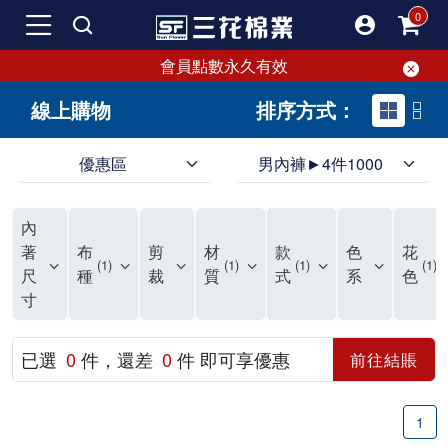
會員點數永久有效
線上購物
排序方式：
優惠區
男內褲►4件1000
領導品牌男內褲必選三花! 超透氣的三花男內褲，精選材質，一穿就愛上！
三花男內褲首選，帶來極致舒適感，無拘無束一秒變型男。多樣款式、齊全尺碼，男內褲優惠中。高彈性、透氣好，不傷肌膚，立體剪裁升級，滿意度高。
三花男內褲提供最平實好搭的男內褲選擇。採用高品質原料製成，三花男內褲擁有絕佳彈性與透氣度，怎麼穿都舒適不用擔心造成肌膚困擾，立體剪裁全面大升級，滿意度百分百。
內
三花男內褲是男生首選品牌，適合休閒與運動。彈性好，人體工學剪裁，立體效果佳，舒適感大提升，魅力指數破表！
市佔率高達50年！三花專注設計，提升舒適與耐用，針對亞洲男性剪裁，大動作不卡襠。
三花男內褲採用優質棉料製成，褲身擁有超過千個散熱孔，吸汗透氣，柔順舒適，解決一般男內褲的悶熱問題。針對亞洲男性體型的立體剪裁設計，告別卡襠煩惱，自如大動作。三花男內褲市佔率高，專注製造與開發超過50年，提升舒適度與耐用性，深受網友推崇。五片式剪裁設計，適合各種身形及風格，給予肌膚前所未有的透氣舒適體驗。
【心情閒聊】男內褲的一些小心得?! 身為一名廣告代理商的社群小編，每次接到新客戶都需做好充足的產業功課，以免在撰寫廣告時顯得膚淺。美妝和流行服飾的客戶總讓我感到一點小確幸，因為可以搶先試用到新產品，或請客戶幫忙以員工價購買商品，讓人有中獎的小喜悅。 這次的客戶卻是-男內褲! 男內褲! 男內褲! 由於是第一次接觸這類產品，所以特地重複三次來表達內心的震驚。因為獨處時間較長，對於男內褲的研究多少有些害羞。因而硬著頭皮買了好幾件男內褲進行研究。 家裡沒有兄弟，也沒有可以直接聊男內褲的男性朋友，自己去買男內褲真的需要一些勇氣。我感謝現在的高科技網購，讓我不用親自到店面盯著男內褲看，也能輕鬆購買到不同種類的男內褲，真是感恩網路! 在Google搜尋 ""男內褲""，瞬間出現許多品牌，男內褲的世界真是博大精深呢。我開始扮演男內褲研究生，對男內褲進行分類：從長短、高低中腰到情趣男內褲，各式各樣應有盡有。好險此次的客戶是比較中規中矩的，情趣類的男內褲不在研究範圍，不然一直盯著穿內褲的模特兒看也太難為情了。 男內褲的設計功能其實不亞於女生內衣。由於男生身體結構的關係，需要更細心的設計。市面上較大的品牌有老牌的三花、三槍、宜而爽等，還有大手筆請代言人的CK、PLAYBOY等品牌。要選男內褲，實在需要下些功夫。 我將男內褲分為兩個面向：花色和功能設計。選擇男內褲的花色非常重要，因為能看出個人的品味和對內外搭配的重視程度。宅男們穿著50歲阿伯的花色內褲，或是穿白褲子搭配大黑色內褲，都是不OK的搭配。 功能設計則是對重要部位的保?。為了確保舒適性，有的內褲設計了開襟方便上廁所，有的設計了專屬囊袋固定，更有五片立體剪裁，或者強調視覺效果的內褲。這些設計不僅滿足基本的生理需求，更進階到心靈上的滿足。 以往從未想過要認真研究男內褲，直到這次工作的契機才真正了解男內褲的繁複。男內褲花色多樣，研究起來花費了不少時間。與男內褲客戶窗口交流，我這個女專案可能會有一段尷尬期，希望自己討論時不會笑場。雖然我無法真正體驗男內褲的全部功能，但透過揣測和客戶專業的回答，依然探詢到了許多有趣的現象。 某些網友反應某些國外品牌的男內褲不好穿，可能因為這些品牌是按照西方身材比例製造，不太適合台灣男性。同樣的現象也出現在女性內衣上，所以選擇適合自己的內褲才是最重要的。 以上只是我的心情抒發，沒有針對任何一家男內褲品牌，歡迎更多對男內褲有興趣的朋友加入研究行列！"
著
布
剪
材
款
色
花
1
1
1
1
尺
種
裁
質
式
系
色
寸
已選
0
件，還差
0
件 即可享優惠
前往結賬
1