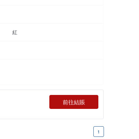
紅
前往結賬
1