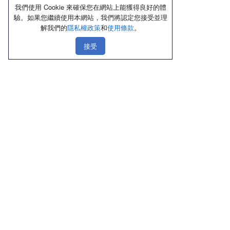
我們使用 Cookie 來確保您在網站上能獲得良好的體
驗。如果您繼續使用本網站，我們將認定您接受並理
解我們的
隱私權政策
和
使用條款
。
接受
線上購物
店鋪資訊
顧客服務
優惠區
北部
聯絡我們
熱銷品
中部
隱私權政策
新品上市區
南部
使用條款
內褲
東部
Cookie政策
內衣／Ｔ恤
禮盒送禮區