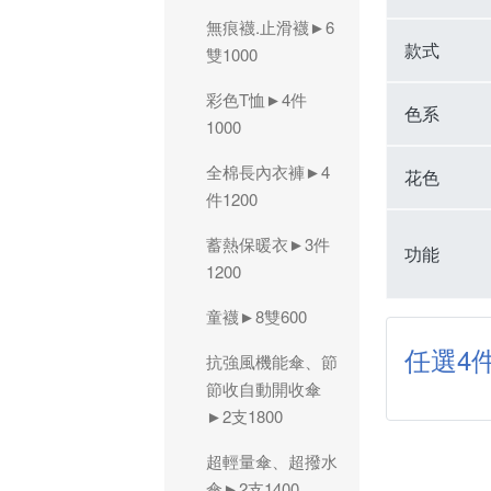
無痕襪.止滑襪►6
款式
雙1000
彩色T恤►4件
色系
1000
全棉長內衣褲►4
花色
件1200
蓄熱保暖衣►3件
功能
1200
童襪►8雙600
任選4件
抗強風機能傘、節
節收自動開收傘
►2支1800
超輕量傘、超撥水
傘►2支1400