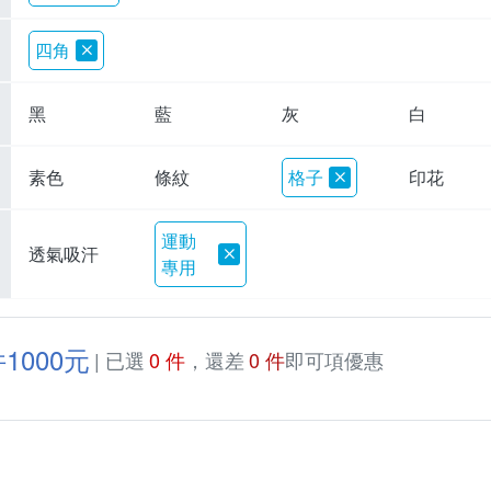
四角
黑
藍
灰
白
素色
條紋
格子
印花
運動
透氣吸汗
專用
1000元
| 已選
0 件
，還差
0 件
即可項優惠