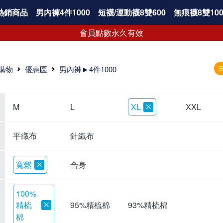
熱銷商品
男內褲4件1000
短襪/運動襪8雙600
無痕襪8雙100
會員點數永久有效
購物
優惠區
男內褲►4件1000
M
L
XL
XXL
平織布
針織布
寬鬆
合身
100%
精梳
95%精梳棉
93%精梳棉
棉