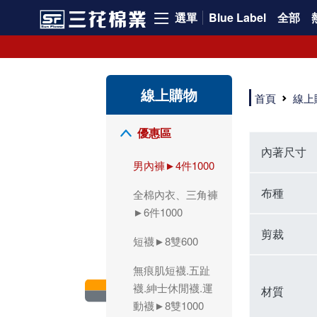
選單
Blue Label
全部
領導品牌男內褲必選三花! 超透氣的三花男內褲，精選材質，一穿就愛上！
三花男內褲首選，帶來極致舒適感，無拘無束一秒變型男。多樣款式、齊全尺碼，男內褲優惠中。高彈性、透氣好，不傷肌膚，立體剪裁升級，滿意度高。
三花男內褲提供最平實好搭的男內褲選擇。採用高品質原料製成，三花男內褲擁有絕佳彈性與透氣度，怎麼穿都舒適不用擔心造成肌膚困擾，立體剪裁全面大升級，滿意度百分百。
線上購物
三花男內褲是男生首選品牌，適合休閒與運動。彈性好，人體工學剪裁，立體效果佳，舒適感大提升，魅力指數破表！
首頁
線上
市佔率高達50年！三花專注設計，提升舒適與耐用，針對亞洲男性剪裁，大動作不卡襠。
三花男內褲採用優質棉料製成，褲身擁有超過千個散熱孔，吸汗透氣，柔順舒適，解決一般男內褲的悶熱問題。針對亞洲男性體型的立體剪裁設計，告別卡襠煩惱，自如大動作。三花男內褲市佔率高，專注製造與開發超過50年，提升舒適度與耐用性，深受網友推崇。五片式剪裁設計，適合各種身形及風格，給予肌膚前所未有的透氣舒適體驗。
【心情閒聊】男內褲的一些小心得?! 身為一名廣告代理商的社群小編，每次接到新客戶都需做好充足的產業功課，以免在撰寫廣告時顯得膚淺。美妝和流行服飾的客戶總讓我感到一點小確幸，因為可以搶先試用到新產品，或請客戶幫忙以員工價購買商品，讓人有中獎的小喜悅。 這次的客戶卻是-男內褲! 男內褲! 男內褲! 由於是第一次接觸這類產品，所以特地重複三次來表達內心的震驚。因為獨處時間較長，對於男內褲的研究多少有些害羞。因而硬著頭皮買了好幾件男內褲進行研究。 家裡沒有兄弟，也沒有可以直接聊男內褲的男性朋友，自己去買男內褲真的需要一些勇氣。我感謝現在的高科技網購，讓我不用親自到店面盯著男內褲看，也能輕鬆購買到不同種類的男內褲，真是感恩網路! 在Google搜尋 ""男內褲""，瞬間出現許多品牌，男內褲的世界真是博大精深呢。我開始扮演男內褲研究生，對男內褲進行分類：從長短、高低中腰到情趣男內褲，各式各樣應有盡有。好險此次的客戶是比較中規中矩的，情趣類的男內褲不在研究範圍，不然一直盯著穿內褲的模特兒看也太難為情了。 男內褲的設計功能其實不亞於女生內衣。由於男生身體結構的關係，需要更細心的設計。市面上較大的品牌有老牌的三花、三槍、宜而爽等，還有大手筆請代言人的CK、PLAYBOY等品牌。要選男內褲，實在需要下些功夫。 我將男內褲分為兩個面向：花色和功能設計。選擇男內褲的花色非常重要，因為能看出個人的品味和對內外搭配的重視程度。宅男們穿著50歲阿伯的花色內褲，或是穿白褲子搭配大黑色內褲，都是不OK的搭配。 功能設計則是對重要部位的保?。為了確保舒適性，有的內褲設計了開襟方便上廁所，有的設計了專屬囊袋固定，更有五片立體剪裁，或者強調視覺效果的內褲。這些設計不僅滿足基本的生理需求，更進階到心靈上的滿足。 以往從未想過要認真研究男內褲，直到這次工作的契機才真正了解男內褲的繁複。男內褲花色多樣，研究起來花費了不少時間。與男內褲客戶窗口交流，我這個女專案可能會有一段尷尬期，希望自己討論時不會笑場。雖然我無法真正體驗男內褲的全部功能，但透過揣測和客戶專業的回答，依然探詢到了許多有趣的現象。 某些網友反應某些國外品牌的男內褲不好穿，可能因為這些品牌是按照西方身材比例製造，不太適合台灣男性。同樣的現象也出現在女性內衣上，所以選擇適合自己的內褲才是最重要的。 以上只是我的心情抒發，沒有針對任何一家男內褲品牌，歡迎更多對男內褲有興趣的朋友加入研究行列！"
優惠區
內著尺寸
男內褲►4件1000
布種
全棉內衣、三角褲
►6件1000
剪裁
短襪►8雙600
無痕肌短襪.五趾
襪.紳士休閒襪.運
材質
動襪►8雙1000