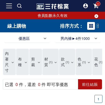
會員點數永久有效
線上購物
排序方式：
優惠區
男內褲►4件1000
領導品牌男內褲必選三花! 超透氣的三花男內褲，精選材質，一穿就愛上！
三花男內褲首選，帶來極致舒適感，無拘無束一秒變型男。多樣款式、齊全尺碼，男內褲優惠中。高彈性、透氣好，不傷肌膚，立體剪裁升級，滿意度高。
三花男內褲提供最平實好搭的男內褲選擇。採用高品質原料製成，三花男內褲擁有絕佳彈性與透氣度，怎麼穿都舒適不用擔心造成肌膚困擾，立體剪裁全面大升級，滿意度百分百。
內
三花男內褲是男生首選品牌，適合休閒與運動。彈性好，人體工學剪裁，立體效果佳，舒適感大提升，魅力指數破表！
市佔率高達50年！三花專注設計，提升舒適與耐用，針對亞洲男性剪裁，大動作不卡襠。
三花男內褲採用優質棉料製成，褲身擁有超過千個散熱孔，吸汗透氣，柔順舒適，解決一般男內褲的悶熱問題。針對亞洲男性體型的立體剪裁設計，告別卡襠煩惱，自如大動作。三花男內褲市佔率高，專注製造與開發超過50年，提升舒適度與耐用性，深受網友推崇。五片式剪裁設計，適合各種身形及風格，給予肌膚前所未有的透氣舒適體驗。
【心情閒聊】男內褲的一些小心得?! 身為一名廣告代理商的社群小編，每次接到新客戶都需做好充足的產業功課，以免在撰寫廣告時顯得膚淺。美妝和流行服飾的客戶總讓我感到一點小確幸，因為可以搶先試用到新產品，或請客戶幫忙以員工價購買商品，讓人有中獎的小喜悅。 這次的客戶卻是-男內褲! 男內褲! 男內褲! 由於是第一次接觸這類產品，所以特地重複三次來表達內心的震驚。因為獨處時間較長，對於男內褲的研究多少有些害羞。因而硬著頭皮買了好幾件男內褲進行研究。 家裡沒有兄弟，也沒有可以直接聊男內褲的男性朋友，自己去買男內褲真的需要一些勇氣。我感謝現在的高科技網購，讓我不用親自到店面盯著男內褲看，也能輕鬆購買到不同種類的男內褲，真是感恩網路! 在Google搜尋 ""男內褲""，瞬間出現許多品牌，男內褲的世界真是博大精深呢。我開始扮演男內褲研究生，對男內褲進行分類：從長短、高低中腰到情趣男內褲，各式各樣應有盡有。好險此次的客戶是比較中規中矩的，情趣類的男內褲不在研究範圍，不然一直盯著穿內褲的模特兒看也太難為情了。 男內褲的設計功能其實不亞於女生內衣。由於男生身體結構的關係，需要更細心的設計。市面上較大的品牌有老牌的三花、三槍、宜而爽等，還有大手筆請代言人的CK、PLAYBOY等品牌。要選男內褲，實在需要下些功夫。 我將男內褲分為兩個面向：花色和功能設計。選擇男內褲的花色非常重要，因為能看出個人的品味和對內外搭配的重視程度。宅男們穿著50歲阿伯的花色內褲，或是穿白褲子搭配大黑色內褲，都是不OK的搭配。 功能設計則是對重要部位的保?。為了確保舒適性，有的內褲設計了開襟方便上廁所，有的設計了專屬囊袋固定，更有五片立體剪裁，或者強調視覺效果的內褲。這些設計不僅滿足基本的生理需求，更進階到心靈上的滿足。 以往從未想過要認真研究男內褲，直到這次工作的契機才真正了解男內褲的繁複。男內褲花色多樣，研究起來花費了不少時間。與男內褲客戶窗口交流，我這個女專案可能會有一段尷尬期，希望自己討論時不會笑場。雖然我無法真正體驗男內褲的全部功能，但透過揣測和客戶專業的回答，依然探詢到了許多有趣的現象。 某些網友反應某些國外品牌的男內褲不好穿，可能因為這些品牌是按照西方身材比例製造，不太適合台灣男性。同樣的現象也出現在女性內衣上，所以選擇適合自己的內褲才是最重要的。 以上只是我的心情抒發，沒有針對任何一家男內褲品牌，歡迎更多對男內褲有興趣的朋友加入研究行列！"
著
布
剪
材
款
色
花
1
1
1
1
尺
種
裁
質
式
系
色
寸
已選
0
件，還差
0
件 即可享優惠
前往結賬
1