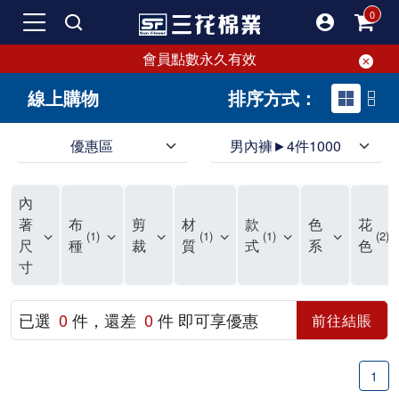
會員點數永久有效
線上購物
排序方式：
優惠區
男內褲►4件1000
領導品牌男內褲必選三花! 超透氣的三花男內褲，精選材質，一穿就愛上！
三花男內褲首選，帶來極致舒適感，無拘無束一秒變型男。多樣款式、齊全尺碼，男內褲優惠中。高彈性、透氣好，不傷肌膚，立體剪裁升級，滿意度高。
三花男內褲提供最平實好搭的男內褲選擇。採用高品質原料製成，三花男內褲擁有絕佳彈性與透氣度，怎麼穿都舒適不用擔心造成肌膚困擾，立體剪裁全面大升級，滿意度百分百。
內
三花男內褲是男生首選品牌，適合休閒與運動。彈性好，人體工學剪裁，立體效果佳，舒適感大提升，魅力指數破表！
市佔率高達50年！三花專注設計，提升舒適與耐用，針對亞洲男性剪裁，大動作不卡襠。
三花男內褲採用優質棉料製成，褲身擁有超過千個散熱孔，吸汗透氣，柔順舒適，解決一般男內褲的悶熱問題。針對亞洲男性體型的立體剪裁設計，告別卡襠煩惱，自如大動作。三花男內褲市佔率高，專注製造與開發超過50年，提升舒適度與耐用性，深受網友推崇。五片式剪裁設計，適合各種身形及風格，給予肌膚前所未有的透氣舒適體驗。
【心情閒聊】男內褲的一些小心得?! 身為一名廣告代理商的社群小編，每次接到新客戶都需做好充足的產業功課，以免在撰寫廣告時顯得膚淺。美妝和流行服飾的客戶總讓我感到一點小確幸，因為可以搶先試用到新產品，或請客戶幫忙以員工價購買商品，讓人有中獎的小喜悅。 這次的客戶卻是-男內褲! 男內褲! 男內褲! 由於是第一次接觸這類產品，所以特地重複三次來表達內心的震驚。因為獨處時間較長，對於男內褲的研究多少有些害羞。因而硬著頭皮買了好幾件男內褲進行研究。 家裡沒有兄弟，也沒有可以直接聊男內褲的男性朋友，自己去買男內褲真的需要一些勇氣。我感謝現在的高科技網購，讓我不用親自到店面盯著男內褲看，也能輕鬆購買到不同種類的男內褲，真是感恩網路! 在Google搜尋 ""男內褲""，瞬間出現許多品牌，男內褲的世界真是博大精深呢。我開始扮演男內褲研究生，對男內褲進行分類：從長短、高低中腰到情趣男內褲，各式各樣應有盡有。好險此次的客戶是比較中規中矩的，情趣類的男內褲不在研究範圍，不然一直盯著穿內褲的模特兒看也太難為情了。 男內褲的設計功能其實不亞於女生內衣。由於男生身體結構的關係，需要更細心的設計。市面上較大的品牌有老牌的三花、三槍、宜而爽等，還有大手筆請代言人的CK、PLAYBOY等品牌。要選男內褲，實在需要下些功夫。 我將男內褲分為兩個面向：花色和功能設計。選擇男內褲的花色非常重要，因為能看出個人的品味和對內外搭配的重視程度。宅男們穿著50歲阿伯的花色內褲，或是穿白褲子搭配大黑色內褲，都是不OK的搭配。 功能設計則是對重要部位的保?。為了確保舒適性，有的內褲設計了開襟方便上廁所，有的設計了專屬囊袋固定，更有五片立體剪裁，或者強調視覺效果的內褲。這些設計不僅滿足基本的生理需求，更進階到心靈上的滿足。 以往從未想過要認真研究男內褲，直到這次工作的契機才真正了解男內褲的繁複。男內褲花色多樣，研究起來花費了不少時間。與男內褲客戶窗口交流，我這個女專案可能會有一段尷尬期，希望自己討論時不會笑場。雖然我無法真正體驗男內褲的全部功能，但透過揣測和客戶專業的回答，依然探詢到了許多有趣的現象。 某些網友反應某些國外品牌的男內褲不好穿，可能因為這些品牌是按照西方身材比例製造，不太適合台灣男性。同樣的現象也出現在女性內衣上，所以選擇適合自己的內褲才是最重要的。 以上只是我的心情抒發，沒有針對任何一家男內褲品牌，歡迎更多對男內褲有興趣的朋友加入研究行列！"
著
布
剪
材
款
色
花
1
1
1
2
尺
種
裁
質
式
系
色
寸
已選
0
件，還差
0
件 即可享優惠
前往結賬
1