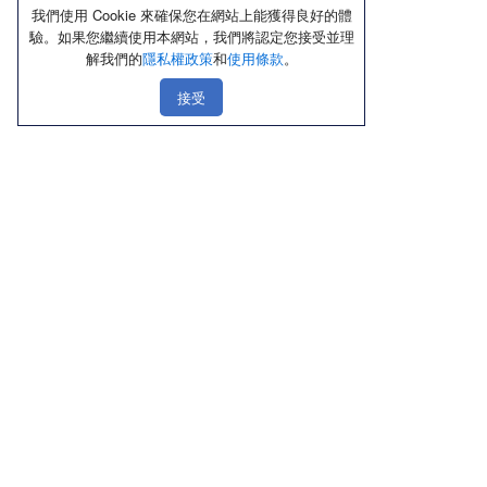
我們使用 Cookie 來確保您在網站上能獲得良好的體
驗。如果您繼續使用本網站，我們將認定您接受並理
解我們的
隱私權政策
和
使用條款
。
接受
線上購物
店鋪資訊
顧客服務
優惠區
北部
聯絡我們
熱銷品
中部
隱私權政策
新品上市區
南部
使用條款
內褲
東部
Cookie政策
內衣／Ｔ恤
禮盒送禮區