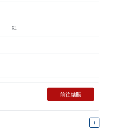
紅
前往結賬
1