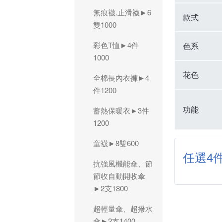
無痕襪.止滑襪►6
款式
雙1000
彩色T恤►4件
色系
1000
花色
全棉長內衣褲►4
件1200
功能
蓄熱保暖衣►3件
1200
童襪►8雙600
任選4件
抗強風機能傘、節
節收自動開收傘
►2支1800
超輕量傘、超撥水
傘►2支1400