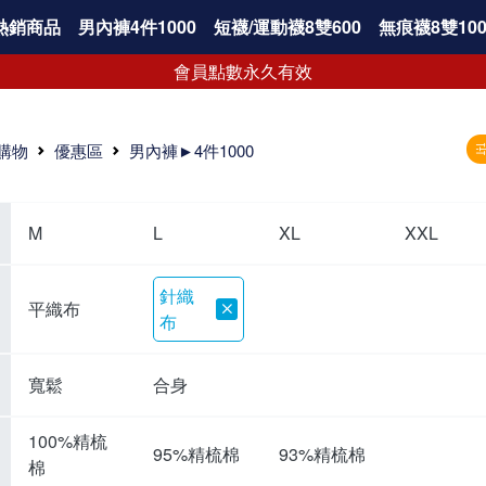
熱銷商品
男內褲4件1000
短襪/運動襪8雙600
無痕襪8雙100
會員點數永久有效
購物
優惠區
男內褲►4件1000
M
L
XL
XXL
針織
平織布
布
寬鬆
合身
100%精梳
95%精梳棉
93%精梳棉
棉