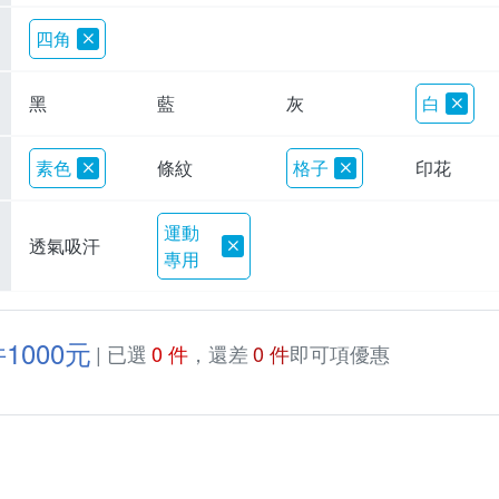
四角
黑
藍
灰
白
素色
條紋
格子
印花
運動
透氣吸汗
專用
1000元
| 已選
0 件
，還差
0 件
即可項優惠