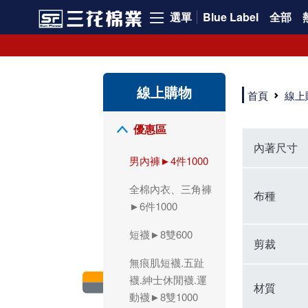
選單
Blue Label
全部
領導品牌男內褲必選三花! 超透氣的三花男內褲，精選材質，一穿就愛上！
三花男內褲首選，帶來極致舒適感，無拘無束一秒變型男。多樣款式、齊全尺碼，男內褲優惠中。高彈性、透氣好，不傷肌膚，立體剪裁升級，滿意度高。
三花男內褲提供最平實好搭的男內褲選擇。採用高品質原料製成，三花男內褲擁有絕佳彈性與透氣度，怎麼穿都舒適不用擔心造成肌膚困擾，立體剪裁全面大升級，滿意度百分百。
線上購物
三花男內褲是男生首選品牌，適合休閒與運動。彈性好，人體工學剪裁，立體效果佳，舒適感大提升，魅力指數破表！
首頁
線上
市佔率高達50年！三花專注設計，提升舒適與耐用，針對亞洲男性剪裁，大動作不卡襠。
三花男內褲採用優質棉料製成，褲身擁有超過千個散熱孔，吸汗透氣，柔順舒適，解決一般男內褲的悶熱問題。針對亞洲男性體型的立體剪裁設計，告別卡襠煩惱，自如大動作。三花男內褲市佔率高，專注製造與開發超過50年，提升舒適度與耐用性，深受網友推崇。五片式剪裁設計，適合各種身形及風格，給予肌膚前所未有的透氣舒適體驗。
【心情閒聊】男內褲的一些小心得?! 身為一名廣告代理商的社群小編，每次接到新客戶都需做好充足的產業功課，以免在撰寫廣告時顯得膚淺。美妝和流行服飾的客戶總讓我感到一點小確幸，因為可以搶先試用到新產品，或請客戶幫忙以員工價購買商品，讓人有中獎的小喜悅。 這次的客戶卻是-男內褲! 男內褲! 男內褲! 由於是第一次接觸這類產品，所以特地重複三次來表達內心的震驚。因為獨處時間較長，對於男內褲的研究多少有些害羞。因而硬著頭皮買了好幾件男內褲進行研究。 家裡沒有兄弟，也沒有可以直接聊男內褲的男性朋友，自己去買男內褲真的需要一些勇氣。我感謝現在的高科技網購，讓我不用親自到店面盯著男內褲看，也能輕鬆購買到不同種類的男內褲，真是感恩網路! 在Google搜尋 ""男內褲""，瞬間出現許多品牌，男內褲的世界真是博大精深呢。我開始扮演男內褲研究生，對男內褲進行分類：從長短、高低中腰到情趣男內褲，各式各樣應有盡有。好險此次的客戶是比較中規中矩的，情趣類的男內褲不在研究範圍，不然一直盯著穿內褲的模特兒看也太難為情了。 男內褲的設計功能其實不亞於女生內衣。由於男生身體結構的關係，需要更細心的設計。市面上較大的品牌有老牌的三花、三槍、宜而爽等，還有大手筆請代言人的CK、PLAYBOY等品牌。要選男內褲，實在需要下些功夫。 我將男內褲分為兩個面向：花色和功能設計。選擇男內褲的花色非常重要，因為能看出個人的品味和對內外搭配的重視程度。宅男們穿著50歲阿伯的花色內褲，或是穿白褲子搭配大黑色內褲，都是不OK的搭配。 功能設計則是對重要部位的保?。為了確保舒適性，有的內褲設計了開襟方便上廁所，有的設計了專屬囊袋固定，更有五片立體剪裁，或者強調視覺效果的內褲。這些設計不僅滿足基本的生理需求，更進階到心靈上的滿足。 以往從未想過要認真研究男內褲，直到這次工作的契機才真正了解男內褲的繁複。男內褲花色多樣，研究起來花費了不少時間。與男內褲客戶窗口交流，我這個女專案可能會有一段尷尬期，希望自己討論時不會笑場。雖然我無法真正體驗男內褲的全部功能，但透過揣測和客戶專業的回答，依然探詢到了許多有趣的現象。 某些網友反應某些國外品牌的男內褲不好穿，可能因為這些品牌是按照西方身材比例製造，不太適合台灣男性。同樣的現象也出現在女性內衣上，所以選擇適合自己的內褲才是最重要的。 以上只是我的心情抒發，沒有針對任何一家男內褲品牌，歡迎更多對男內褲有興趣的朋友加入研究行列！"
優惠區
內著尺寸
男內褲►4件1000
全棉內衣、三角褲
布種
►6件1000
短襪►8雙600
剪裁
無痕肌短襪.五趾
襪.紳士休閒襪.運
材質
動襪►8雙1000