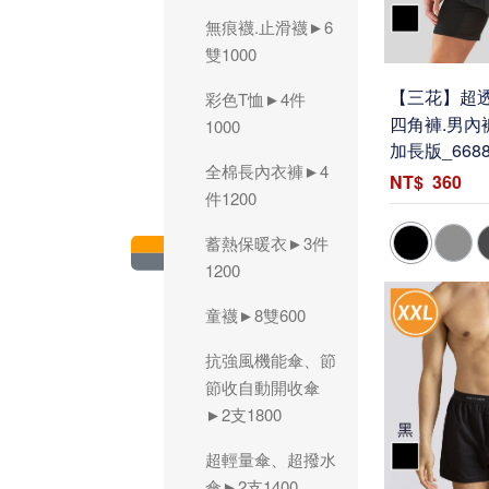
無痕襪.止滑襪►6
雙1000
【三花】超透
彩色T恤►4件
四角褲.男內褲
1000
加長版_668
全棉長內衣褲►4
360
件1200
蓄熱保暖衣►3件
1200
童襪►8雙600
抗強風機能傘、節
節收自動開收傘
►2支1800
超輕量傘、超撥水
傘►2支1400