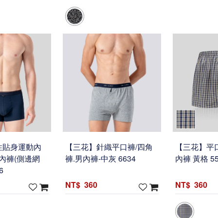
性貼身運動內
【三花】針織平口褲/四角
【三花】平口
男內褲(側邊網
褲.男內褲-中灰 6634
內褲 黃格 55
6
360
360