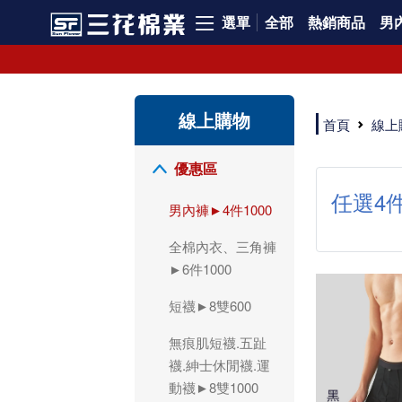
選單
全部
熱銷商品
男內
領導品牌男內褲必選三花! 超透氣的三花男內褲，精選材質，一穿就愛上！
三花男內褲首選，帶來極致舒適感，無拘無束一秒變型男。多樣款式、齊全尺碼，男內褲優惠中。高彈性、透氣好，不傷肌膚，立體剪裁升級，滿意度高。
三花男內褲提供最平實好搭的男內褲選擇。採用高品質原料製成，三花男內褲擁有絕佳彈性與透氣度，怎麼穿都舒適不用擔心造成肌膚困擾，立體剪裁全面大升級，滿意度百分百。
線上購物
三花男內褲是男生首選品牌，適合休閒與運動。彈性好，人體工學剪裁，立體效果佳，舒適感大提升，魅力指數破表！
首頁
線上
市佔率高達50年！三花專注設計，提升舒適與耐用，針對亞洲男性剪裁，大動作不卡襠。
三花男內褲採用優質棉料製成，褲身擁有超過千個散熱孔，吸汗透氣，柔順舒適，解決一般男內褲的悶熱問題。針對亞洲男性體型的立體剪裁設計，告別卡襠煩惱，自如大動作。三花男內褲市佔率高，專注製造與開發超過50年，提升舒適度與耐用性，深受網友推崇。五片式剪裁設計，適合各種身形及風格，給予肌膚前所未有的透氣舒適體驗。
【心情閒聊】男內褲的一些小心得?! 身為一名廣告代理商的社群小編，每次接到新客戶都需做好充足的產業功課，以免在撰寫廣告時顯得膚淺。美妝和流行服飾的客戶總讓我感到一點小確幸，因為可以搶先試用到新產品，或請客戶幫忙以員工價購買商品，讓人有中獎的小喜悅。 這次的客戶卻是-男內褲! 男內褲! 男內褲! 由於是第一次接觸這類產品，所以特地重複三次來表達內心的震驚。因為獨處時間較長，對於男內褲的研究多少有些害羞。因而硬著頭皮買了好幾件男內褲進行研究。 家裡沒有兄弟，也沒有可以直接聊男內褲的男性朋友，自己去買男內褲真的需要一些勇氣。我感謝現在的高科技網購，讓我不用親自到店面盯著男內褲看，也能輕鬆購買到不同種類的男內褲，真是感恩網路! 在Google搜尋 ""男內褲""，瞬間出現許多品牌，男內褲的世界真是博大精深呢。我開始扮演男內褲研究生，對男內褲進行分類：從長短、高低中腰到情趣男內褲，各式各樣應有盡有。好險此次的客戶是比較中規中矩的，情趣類的男內褲不在研究範圍，不然一直盯著穿內褲的模特兒看也太難為情了。 男內褲的設計功能其實不亞於女生內衣。由於男生身體結構的關係，需要更細心的設計。市面上較大的品牌有老牌的三花、三槍、宜而爽等，還有大手筆請代言人的CK、PLAYBOY等品牌。要選男內褲，實在需要下些功夫。 我將男內褲分為兩個面向：花色和功能設計。選擇男內褲的花色非常重要，因為能看出個人的品味和對內外搭配的重視程度。宅男們穿著50歲阿伯的花色內褲，或是穿白褲子搭配大黑色內褲，都是不OK的搭配。 功能設計則是對重要部位的保?。為了確保舒適性，有的內褲設計了開襟方便上廁所，有的設計了專屬囊袋固定，更有五片立體剪裁，或者強調視覺效果的內褲。這些設計不僅滿足基本的生理需求，更進階到心靈上的滿足。 以往從未想過要認真研究男內褲，直到這次工作的契機才真正了解男內褲的繁複。男內褲花色多樣，研究起來花費了不少時間。與男內褲客戶窗口交流，我這個女專案可能會有一段尷尬期，希望自己討論時不會笑場。雖然我無法真正體驗男內褲的全部功能，但透過揣測和客戶專業的回答，依然探詢到了許多有趣的現象。 某些網友反應某些國外品牌的男內褲不好穿，可能因為這些品牌是按照西方身材比例製造，不太適合台灣男性。同樣的現象也出現在女性內衣上，所以選擇適合自己的內褲才是最重要的。 以上只是我的心情抒發，沒有針對任何一家男內褲品牌，歡迎更多對男內褲有興趣的朋友加入研究行列！"
優惠區
任選4件
男內褲►4件1000
全棉內衣、三角褲
►6件1000
短襪►8雙600
無痕肌短襪.五趾
襪.紳士休閒襪.運
動襪►8雙1000