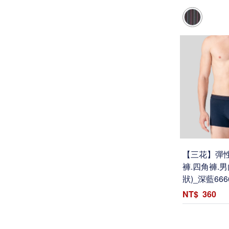
【三花】彈
褲.四角褲.
狀)_深藍666
360