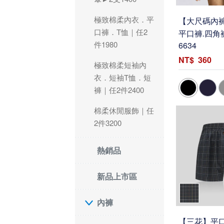
極致棉柔內衣．平
【大尺碼內
口褲．T恤｜任2
平口褲.四角
件1980
6634
360
極致棉柔短袖內
衣．短袖T恤．短
褲｜任2件2400
棉柔休閒服飾｜任
2件3200
熱銷品
新品上市區
內褲
【三花】平口