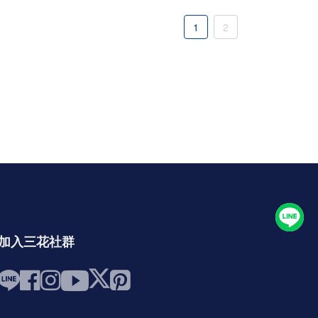
1
2
加入三花社群