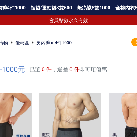
褲4件1000
短襪/運動襪8雙600
無痕襪8雙1000
全棉內衣6
會員點數永久有效
購物
優惠區
男內褲►4件1000
1000元
| 已選
0 件
，還差
0 件
即可項優惠