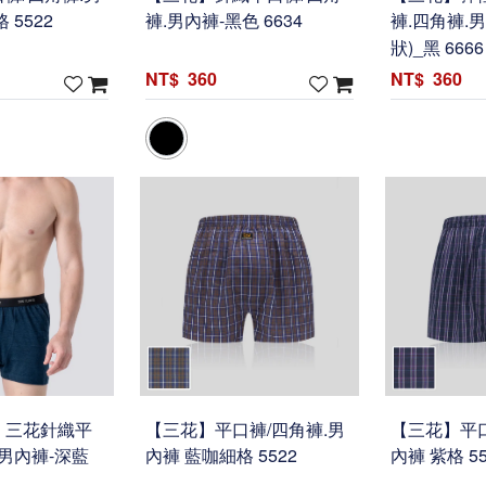
 5522
褲.男內褲-黑色 6634
褲.四角褲.
狀)_黑 6666
360
360
】三花針織平
【三花】平口褲/四角褲.男
【三花】平口
.男內褲-深藍
內褲 藍咖細格 5522
內褲 紫格 55