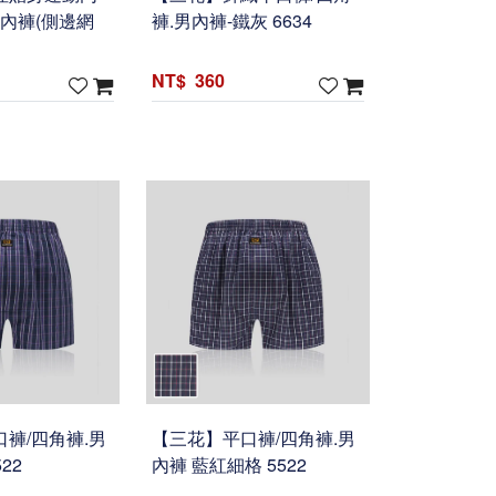
男內褲(側邊網
褲.男內褲-鐵灰 6634
360
褲/四角褲.男
【三花】平口褲/四角褲.男
22
內褲 藍紅細格 5522