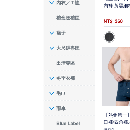
內衣／Ｔ恤
內褲 黃黑細格
禮盒送禮區
360
襪子
大尺碼專區
出清專區
冬季衣褲
毛巾
雨傘
【熱銷第一
口褲/四角褲
Blue Label
6634