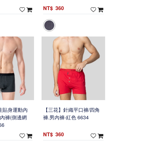
360
性貼身運動內
【三花】針織平口褲/四角
男內褲(側邊網
褲.男內褲-紅色 6634
66
360