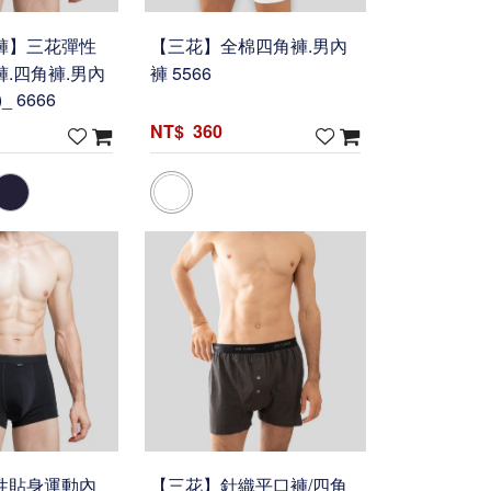
褲】三花彈性
【三花】全棉四角褲.男內
.四角褲.男內
褲 5566
 6666
360
性貼身運動內
【三花】針織平口褲/四角