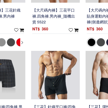
褲】三花針織
【大尺碼內褲】三花平口
【大尺碼內
褲.男內褲
褲.四角褲.男內褲_隨機出
貼身運動內褲
貨 5522
褲(側邊網狀)_
360
360
褲/四角褲.男
【三花】針織平口褲/四角
【三花】彈