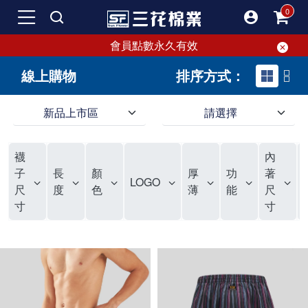
會員點數永久有效
線上購物
排序方式：
新品上市區
請選擇
SF 三花棉業 sunflower 線上購物｜新品上市區
襪
內
子
長
顏
厚
功
著
LOGO
尺
度
色
薄
能
尺
寸
寸