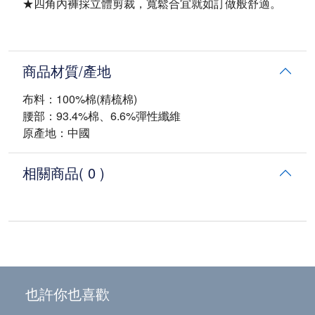
★四角內褲採立體剪裁，寬鬆合宜就如訂做般舒適。
商品材質/產地
布料：100%棉(精梳棉)
腰部：93.4%棉、6.6%彈性纖維
原產地：中國
相關商品
( 0 )
也許你也喜歡