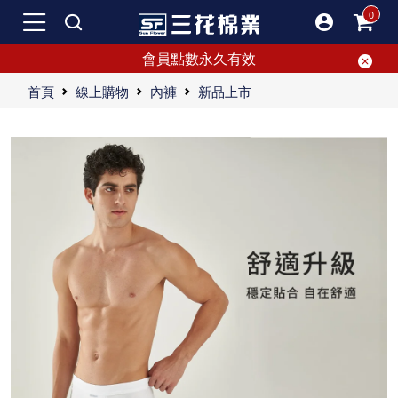
會員點數永久有效
首頁
線上購物
內褲
新品上市
網友熱開箱！董事長親推三花男內褲 ，品質有保證
三花男內褲 ，彈力新升級，極佳延展性帶來舒適感受，日常必備好物。
三花男內褲 採人體工學剪裁，彈性貼身，加強立體效果，提升舒適感。
三花男內褲 彈力升級，人體工學剪裁，柔軟舒適，無勒痕鬆緊帶。三花平口褲彈性貼身，加強立體效果，極致舒適。男人必備，三花男內褲 日常好物，獨家設計版型，優質質料，專業剪裁，給肌膚最溫柔的呵護。選擇三花，享受全天候的舒適體驗。
"【心情閒聊】資深宅男的穿衣哲學與媽媽的關心 身為一名資深宅男，我對於外表的重視程度真的不高。畢竟身為邊緣人，社交活動並不多，這也使得我在買衣服上的花費少了許多。因為常常待在家裡，我的穿著基本上就是簡單的T-shirt搭配四角內褲。這樣的裝束已經陪伴我多年，也沒覺得有什麼問題。然而，今天我媽卻對我的穿著發起了一段說教，這令我不得不記錄下來，當作一篇流水帳吧。 一天，媽媽（以下簡稱M）突然找上我： M: ""請問你打算穿T-shirt和四角內褲這樣的組合多久？"" 我: ""T-shirt和四角內褲很舒服啊，怎麼了？"" M: ""我每天看你穿這樣真的很想吐啊，有誰會有這樣的媽媽XD"" 我: ""怎麼今天突然看到我穿這樣就不順眼了？"" M: ""我已經忍耐很久了，所以想問問你要持續多久。"" 我: ""反正我又不出門，穿T-shirt和四角內褲已經很給面子了。"" 媽媽繼續說道：“你就是因為總是穿這種組合，才交不到女朋友啦！” 我: ""這也有關係嗎？"" M: ""當然有！除了我，還有哪個女生能容忍你一直穿T-shirt加四角內褲？現在連我也受不了了！一點變化都沒有，而且還那麼難看！"" 我: ""反正我都在家裡，誰會介意？"" 媽媽隨即給了一番長篇大論：“即使每天都是這樣的組合，也要有點變化吧！上半身的穿著可以換款式，有時是內搭、有時是短袖T、有時甚至可換成背心。而四角內褲呢？即便都是四角內褲，也有很多不同的選擇，比如格紋、長條、單色、花布、緊身、寬鬆等等。” 聽完這番話，我不禁佩服這位65歲媽媽的口條之清晰。交不交女朋友跟四角內褲應該沒有直接關係吧？而且約會時女生也不會立刻看到四角內褲呀！如果因為四角內褲不好看就放棄，這種女生不要也罷。 媽媽卻反駁道：“分手的理由絕對不只是因為四角內褲。這反映出一個男人對自我要求的高低。如果連看不到的地方都隨便，那這個男人也就是不細心的代表。女生心思細膩，對粗線條的男生會很不爽。” 此時，我才醒悟過來，原來媽媽要講的是我不修邊幅，平時太粗線條了。這話讓我覺得有點道理，於是馬上上網找了四角內褲，搜尋到的第一個品牌是三花，正好有5件1000元的優惠活動，立刻下定。這樣做或許又顯得我不夠細心，但想來這麼便宜的老品牌應該不會太差。如果不夠好，下次再換別的品牌就是了。 最後，媽媽順便提出：“那你也幫你爸爸買一些吧，這樣能省一趟運費。” 聽到這裡，我才恍然大悟，應該是爸爸的四角內褲有問題，她是借這個機會讓我幫他買。女人的心思真的是隨著年紀增長而越來越細膩啊！ "