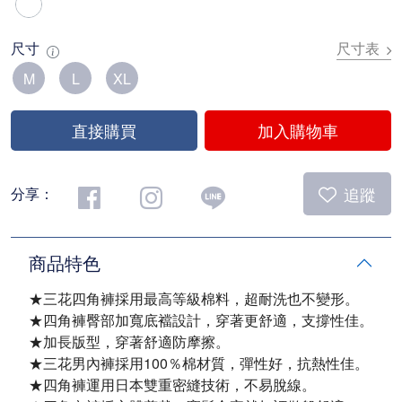
尺寸
尺寸表
M
L
XL
直接購買
加入購物車
追蹤
分享：
商品特色
★三花四角褲採用最高等級棉料，超耐洗也不變形。
★四角褲臀部加寬底襠設計，穿著更舒適，支撐性佳。
★加長版型，穿著舒適防摩擦。
★三花男內褲採用100％棉材質，彈性好，抗熱性佳。
★四角褲運用日本雙重密縫技術，不易脫線。