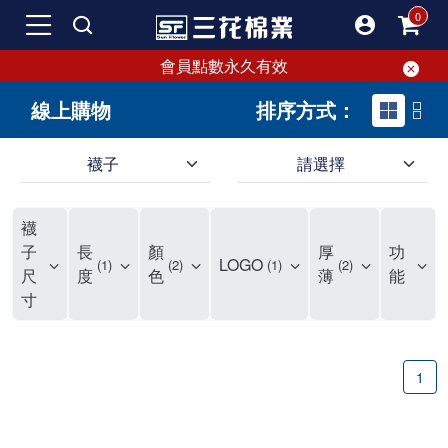
會員點數永久有效
線上購物
排序方式：
襪子
請選擇
短襪就要選三花!50多年口碑好評的襪子品牌，三花短襪舒適度、耐穿度滿分
三花提供專業、款式新穎的台灣製好品質襪子。超透氣短襪，穿整天也不臭，逛街更加輕盈不費力。保護雙腳，不摩擦粗糙，能呵護雙腳的絕對是好襪子！趕快入手難得的好短襪吧。
現在就來三花購買深受許多潮流女孩喜愛的襪子吧！好穿舒適、不咬腳、不滑脫，短襪不用再拉。各種鞋款都有適合搭配的襪子，不怕穿搭有問題。運動、休閒用短襪全都有！
襪
如何挑選高品質的短襪？注重品質的三花短襪，特選高級優質棉料，保持雙腳透氣不悶熱。襪子具有良好的透氣性，自然讓腳不悶臭，讓您每天穿得健康、舒適。好襪子陪你走更遠！
品質優零負擔，全家人都適合的好襪子在三花!長輩、久坐辦公室最適合無鬆緊帶襪子、運動跑步打球雙層毛巾底短襪保護最有力，日常休閒短襪穿搭簡易最省時。耐洗耐穿超省錢!
三花襪子嚴選優質棉料，吸汗透氣、乾爽舒適，不易滑動。作為日常必備的襪子，其符合人體工學與時尚設計，令人穿上即感舒適。三花50年來專注改良，以精湛工藝打造超乎想像的舒適體驗。追求美感與實用兼備的您，絕對不能錯過三花襪子，即刻入手，體驗潮流與舒適的完美結合。
"最近一批襪子都相繼損壞，所以又到了採購新襪子的時間了！剛好又是換季，可以買適合當季的襪子，增添一些生活的小確幸。我通常一次會買6-8雙襪子，然後整批襪子幾乎會在差不多的時間陣亡，再換下一批。這種一年大概買兩次的習慣，讓6-8雙短襪輪流穿半年，不會太浪費，也避免穿著鬆垮的襪子很糗。 每次換襪子時，我都會嘗試一個新品牌來試試看。這次我選了已有50多年歷史的老牌子——三花。可能有人會問，三花襪子這麼有名，為何現在才選？其實我一直知道這品牌，但過去對他們家的產品印象是主要賣給男生的中筒襪，因此未曾購買。最近在捷運和網站上頻繁看到三花的廣告，便上網探究了一下。驚喜發現，他們家竟然也推出了很多適合女生穿的短襪，而且款式很漂亮，不再僅僅針對中年男性。 這次我訂了8雙襪子，總共500元，一雙平均只要62元（短襪價格依官網為主），真的很划算。而且，他們的物流速度超快，官網下單後隔天襪子就到貨了，這點我特別喜歡。收到襪子後，我還特地將它們一字排開，場面也蠻壯觀的。我訂了素色短襪、條紋短襪和撞色運動短襪，還為我老公買了一雙紳士襪。為了迎接夏天的到來，也幫他準備些薄襪子，畢竟穿皮鞋搭配厚重的運動襪真的不太合適。 這次的嘗試中，最讓我驚艷的是運動短襪。雙層毛巾底的設計，一開始以為會太厚，但實際穿上後發現這款襪子的吸震效果不輸其他運動品牌，吸濕性也非常強。我特意用水滴試驗，結果也很滿意。運動短襪的關鍵就是吸汗和吸震，這樣能讓整個運動過程不黏膩，並有效減少腳與鞋子的摩擦，避免脫跟的情況發生，增添了運動的舒適感。 此外，對於孩子來說，這款運動短襪的耐用性也讓我很滿意。其他品牌的襪子大概只能撐2個月，但看來這次的三花短襪應該能撐3個月以上，使用壽命更長，是一位媽媽的好幫手，既省錢又減少購買頻率。 至於我老公，最初覺得穿薄襪搭配皮鞋不太舒服，但後來漸漸習慣並喜歡上薄襪的輕盈感。畢竟太厚的襪子會改變皮鞋的形狀。三花的無鬆緊帶設計對久坐辦公的他來說，解決了腿部血液循環不良的問題，減少了勒痕，襪子脫下後也不再長時間地感到不適，這讓我們都很滿意。 總體來說，這次三花短襪的體驗還算不錯，無脫跟問題，且吸震和吸汗效果顯著。老公和孩子的襪子選擇也都很成功。未來我會再觀察這些襪子的耐用性，再決定是否回購。當下來看，三花是個值得推薦的品牌。
子
長
顏
厚
功
LOGO
1
2
1
2
尺
度
色
薄
能
寸
1