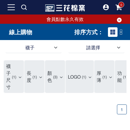
會員點數永久有效
線上購物
排序方式：
襪子
請選擇
短襪就要選三花!50多年口碑好評的襪子品牌，三花短襪舒適度、耐穿度滿分
三花提供專業、款式新穎的台灣製好品質襪子。超透氣短襪，穿整天也不臭，逛街更加輕盈不費力。保護雙腳，不摩擦粗糙，能呵護雙腳的絕對是好襪子！趕快入手難得的好短襪吧。
現在就來三花購買深受許多潮流女孩喜愛的襪子吧！好穿舒適、不咬腳、不滑脫，短襪不用再拉。各種鞋款都有適合搭配的襪子，不怕穿搭有問題。運動、休閒用短襪全都有！
襪
如何挑選高品質的短襪？注重品質的三花短襪，特選高級優質棉料，保持雙腳透氣不悶熱。襪子具有良好的透氣性，自然讓腳不悶臭，讓您每天穿得健康、舒適。好襪子陪你走更遠！
品質優零負擔，全家人都適合的好襪子在三花!長輩、久坐辦公室最適合無鬆緊帶襪子、運動跑步打球雙層毛巾底短襪保護最有力，日常休閒短襪穿搭簡易最省時。耐洗耐穿超省錢!
三花襪子嚴選優質棉料，吸汗透氣、乾爽舒適，不易滑動。作為日常必備的襪子，其符合人體工學與時尚設計，令人穿上即感舒適。三花50年來專注改良，以精湛工藝打造超乎想像的舒適體驗。追求美感與實用兼備的您，絕對不能錯過三花襪子，即刻入手，體驗潮流與舒適的完美結合。
"最近一批襪子都相繼損壞，所以又到了採購新襪子的時間了！剛好又是換季，可以買適合當季的襪子，增添一些生活的小確幸。我通常一次會買6-8雙襪子，然後整批襪子幾乎會在差不多的時間陣亡，再換下一批。這種一年大概買兩次的習慣，讓6-8雙短襪輪流穿半年，不會太浪費，也避免穿著鬆垮的襪子很糗。 每次換襪子時，我都會嘗試一個新品牌來試試看。這次我選了已有50多年歷史的老牌子——三花。可能有人會問，三花襪子這麼有名，為何現在才選？其實我一直知道這品牌，但過去對他們家的產品印象是主要賣給男生的中筒襪，因此未曾購買。最近在捷運和網站上頻繁看到三花的廣告，便上網探究了一下。驚喜發現，他們家竟然也推出了很多適合女生穿的短襪，而且款式很漂亮，不再僅僅針對中年男性。 這次我訂了8雙襪子，總共500元，一雙平均只要62元（短襪價格依官網為主），真的很划算。而且，他們的物流速度超快，官網下單後隔天襪子就到貨了，這點我特別喜歡。收到襪子後，我還特地將它們一字排開，場面也蠻壯觀的。我訂了素色短襪、條紋短襪和撞色運動短襪，還為我老公買了一雙紳士襪。為了迎接夏天的到來，也幫他準備些薄襪子，畢竟穿皮鞋搭配厚重的運動襪真的不太合適。 這次的嘗試中，最讓我驚艷的是運動短襪。雙層毛巾底的設計，一開始以為會太厚，但實際穿上後發現這款襪子的吸震效果不輸其他運動品牌，吸濕性也非常強。我特意用水滴試驗，結果也很滿意。運動短襪的關鍵就是吸汗和吸震，這樣能讓整個運動過程不黏膩，並有效減少腳與鞋子的摩擦，避免脫跟的情況發生，增添了運動的舒適感。 此外，對於孩子來說，這款運動短襪的耐用性也讓我很滿意。其他品牌的襪子大概只能撐2個月，但看來這次的三花短襪應該能撐3個月以上，使用壽命更長，是一位媽媽的好幫手，既省錢又減少購買頻率。 至於我老公，最初覺得穿薄襪搭配皮鞋不太舒服，但後來漸漸習慣並喜歡上薄襪的輕盈感。畢竟太厚的襪子會改變皮鞋的形狀。三花的無鬆緊帶設計對久坐辦公的他來說，解決了腿部血液循環不良的問題，減少了勒痕，襪子脫下後也不再長時間地感到不適，這讓我們都很滿意。 總體來說，這次三花短襪的體驗還算不錯，無脫跟問題，且吸震和吸汗效果顯著。老公和孩子的襪子選擇也都很成功。未來我會再觀察這些襪子的耐用性，再決定是否回購。當下來看，三花是個值得推薦的品牌。
子
長
顏
厚
功
LOGO
1
1
3
1
1
1
尺
度
色
薄
能
寸
1