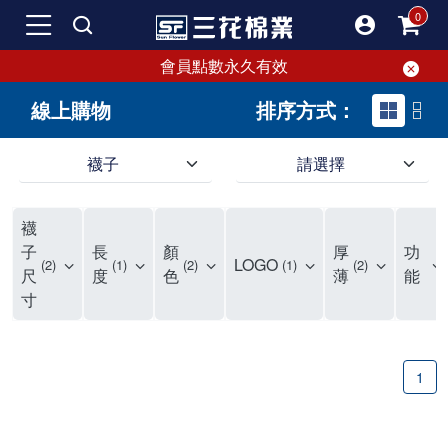
會員點數永久有效
線上購物
排序方式：
襪子
請選擇
短襪就要選三花!50多年口碑好評的襪子品牌，三花短襪舒適度、耐穿度滿分
三花提供專業、款式新穎的台灣製好品質襪子。超透氣短襪，穿整天也不臭，逛街更加輕盈不費力。保護雙腳，不摩擦粗糙，能呵護雙腳的絕對是好襪子！趕快入手難得的好短襪吧。
現在就來三花購買深受許多潮流女孩喜愛的襪子吧！好穿舒適、不咬腳、不滑脫，短襪不用再拉。各種鞋款都有適合搭配的襪子，不怕穿搭有問題。運動、休閒用短襪全都有！
襪
如何挑選高品質的短襪？注重品質的三花短襪，特選高級優質棉料，保持雙腳透氣不悶熱。襪子具有良好的透氣性，自然讓腳不悶臭，讓您每天穿得健康、舒適。好襪子陪你走更遠！
品質優零負擔，全家人都適合的好襪子在三花!長輩、久坐辦公室最適合無鬆緊帶襪子、運動跑步打球雙層毛巾底短襪保護最有力，日常休閒短襪穿搭簡易最省時。耐洗耐穿超省錢!
三花襪子嚴選優質棉料，吸汗透氣、乾爽舒適，不易滑動。作為日常必備的襪子，其符合人體工學與時尚設計，令人穿上即感舒適。三花50年來專注改良，以精湛工藝打造超乎想像的舒適體驗。追求美感與實用兼備的您，絕對不能錯過三花襪子，即刻入手，體驗潮流與舒適的完美結合。
"最近一批襪子都相繼損壞，所以又到了採購新襪子的時間了！剛好又是換季，可以買適合當季的襪子，增添一些生活的小確幸。我通常一次會買6-8雙襪子，然後整批襪子幾乎會在差不多的時間陣亡，再換下一批。這種一年大概買兩次的習慣，讓6-8雙短襪輪流穿半年，不會太浪費，也避免穿著鬆垮的襪子很糗。 每次換襪子時，我都會嘗試一個新品牌來試試看。這次我選了已有50多年歷史的老牌子——三花。可能有人會問，三花襪子這麼有名，為何現在才選？其實我一直知道這品牌，但過去對他們家的產品印象是主要賣給男生的中筒襪，因此未曾購買。最近在捷運和網站上頻繁看到三花的廣告，便上網探究了一下。驚喜發現，他們家竟然也推出了很多適合女生穿的短襪，而且款式很漂亮，不再僅僅針對中年男性。 這次我訂了8雙襪子，總共500元，一雙平均只要62元（短襪價格依官網為主），真的很划算。而且，他們的物流速度超快，官網下單後隔天襪子就到貨了，這點我特別喜歡。收到襪子後，我還特地將它們一字排開，場面也蠻壯觀的。我訂了素色短襪、條紋短襪和撞色運動短襪，還為我老公買了一雙紳士襪。為了迎接夏天的到來，也幫他準備些薄襪子，畢竟穿皮鞋搭配厚重的運動襪真的不太合適。 這次的嘗試中，最讓我驚艷的是運動短襪。雙層毛巾底的設計，一開始以為會太厚，但實際穿上後發現這款襪子的吸震效果不輸其他運動品牌，吸濕性也非常強。我特意用水滴試驗，結果也很滿意。運動短襪的關鍵就是吸汗和吸震，這樣能讓整個運動過程不黏膩，並有效減少腳與鞋子的摩擦，避免脫跟的情況發生，增添了運動的舒適感。 此外，對於孩子來說，這款運動短襪的耐用性也讓我很滿意。其他品牌的襪子大概只能撐2個月，但看來這次的三花短襪應該能撐3個月以上，使用壽命更長，是一位媽媽的好幫手，既省錢又減少購買頻率。 至於我老公，最初覺得穿薄襪搭配皮鞋不太舒服，但後來漸漸習慣並喜歡上薄襪的輕盈感。畢竟太厚的襪子會改變皮鞋的形狀。三花的無鬆緊帶設計對久坐辦公的他來說，解決了腿部血液循環不良的問題，減少了勒痕，襪子脫下後也不再長時間地感到不適，這讓我們都很滿意。 總體來說，這次三花短襪的體驗還算不錯，無脫跟問題，且吸震和吸汗效果顯著。老公和孩子的襪子選擇也都很成功。未來我會再觀察這些襪子的耐用性，再決定是否回購。當下來看，三花是個值得推薦的品牌。
子
長
顏
厚
功
LOGO
2
1
2
1
2
尺
度
色
薄
能
寸
1